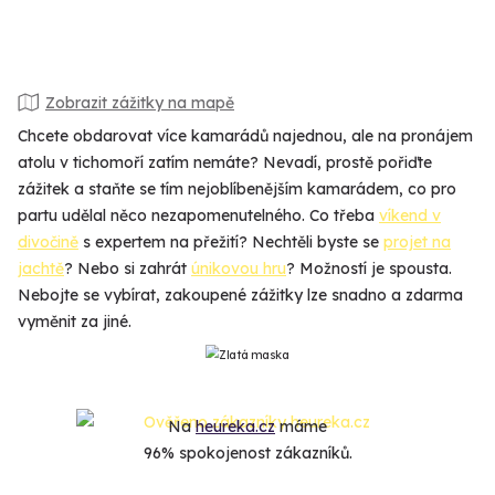
Zobrazit zážitky na mapě
Chcete obdarovat více kamarádů najednou, ale na pronájem
atolu v tichomoří zatím nemáte? Nevadí, prostě pořiďte
zážitek a staňte se tím nejoblíbenějším kamarádem, co pro
partu udělal něco nezapomenutelného. Co třeba
víkend v
divočině
s expertem na přežití? Nechtěli byste se
projet na
jachtě
? Nebo si zahrát
únikovou hru
? Možností je spousta.
Nebojte se vybírat, zakoupené zážitky lze snadno a zdarma
vyměnit za jiné.
Na
heureka.cz
máme
96% spokojenost zákazníků.