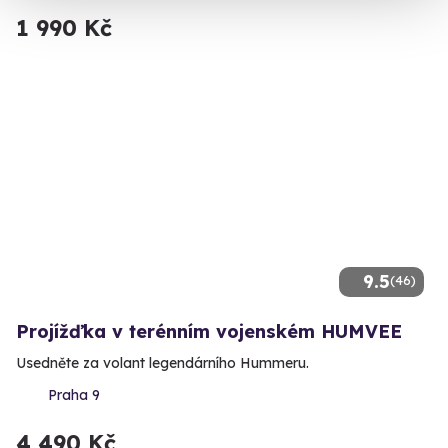
1 990 Kč
9.5
(46)
Projížďka v terénním vojenském HUMVEE
Usedněte za volant legendárního Hummeru.
Praha 9
4 490 Kč