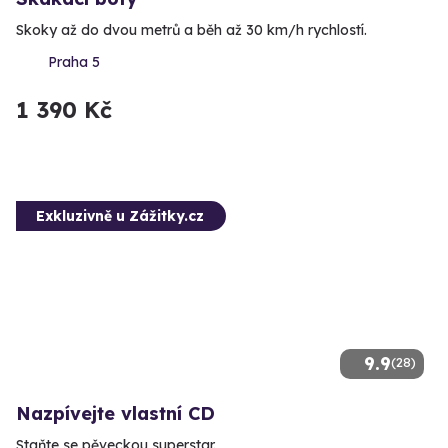
Skoky až do dvou metrů a běh až 30 km/h rychlostí.
Praha 5
1 390 Kč
Exkluzivně u Zážitky.cz
9.9
(28)
Nazpívejte vlastní CD
Staňte se pěveckou superstar.