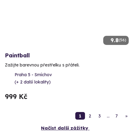
9.8
(56)
Paintball
Zažijte barevnou přestřelku s přáteli.
Praha 5 - Smíchov
(+ 2 další lokality)
999 Kč
1
2
3
…
7
»
Načíst další zážitky