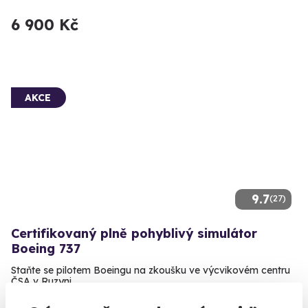
6 900 Kč
AKCE
9.7
(27)
Certifikovaný plně pohyblivý simulátor
Boeing 737
Staňte se pilotem Boeingu na zkoušku ve výcvikovém centru
ČSA v Ruzyni.
Praha 6 - Ruzyně