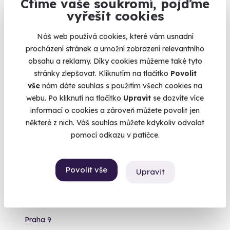
Ctíme vaše soukromí, pojďme
vyřešit cookies
16 799 Kč
10 990 Kč
Náš web používá cookies, které vám usnadní
procházení stránek a umožní zobrazení relevantního
obsahu a reklamy. Díky cookies můžeme také tyto
stránky zlepšovat. Kliknutím na tlačítko
Povolit
Volný termín už 08. 08. 2026
vše
nám dáte souhlas s použitím všech cookies na
webu. Po kliknutí na tlačítko
Upravit
se dozvíte více
informací o cookies a zároveň můžete povolit jen
některé z nich. Váš souhlas můžete kdykoliv odvolat
pomocí odkazu v patičce.
9.7
(2182)
Povolit vše
Upravit
Větrný tunel
Volný pád jako z letadla
Praha 9