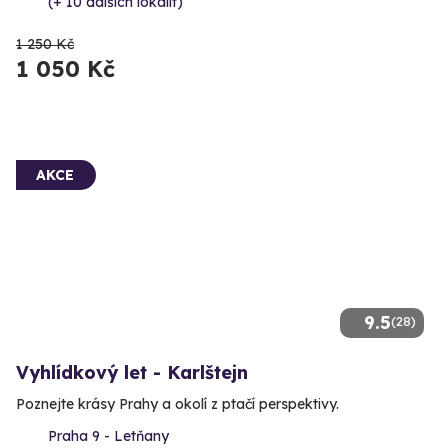
(+ 10 dalších lokalit)
1 250 Kč
1 050 Kč
AKCE
9.5
(28)
Vyhlídkový let - Karlštejn
Poznejte krásy Prahy a okolí z ptačí perspektivy.
Praha 9 - Letňany