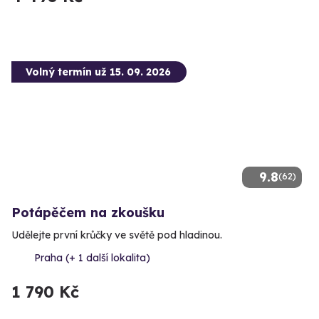
Volný termín už 15. 09. 2026
9.8
(62)
Potápěčem na zkoušku
Udělejte první krůčky ve světě pod hladinou.
Praha (+ 1 další lokalita)
1 790 Kč