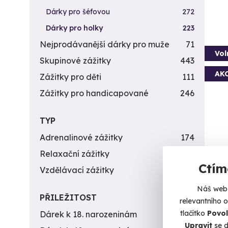
Dárky pro šéfovou
272
Dárky pro holky
223
Nejprodávanější dárky pro muže
71
Vol
Skupinové zážitky
443
AK
Zážitky pro děti
111
Zážitky pro handicapované
246
TYP
Adrenalinové zážitky
174
Relaxační zážitky
162
Let
Ctím
Vzdělávací zážitky
151
Dechbe
Náš web 
PŘILEŽITOST
B
relevantního 
(+
tlačítko
Povol
Dárek k 18. narozeninám
256
Upravit
se d