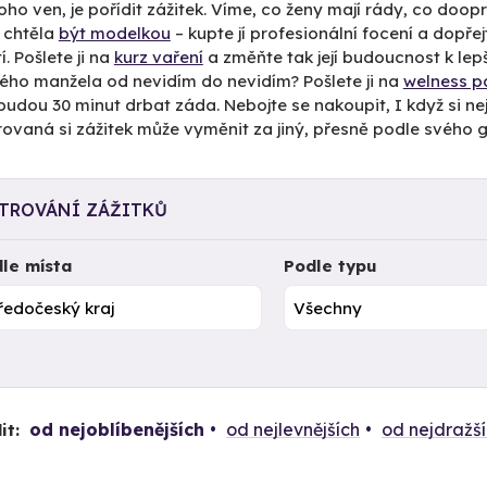
toho ven, je pořídit zážitek. Víme, co ženy mají rády, co doo
 chtěla
být modelkou
– kupte jí profesionální focení a dopřejt
í. Pošlete ji na
kurz vaření
a změňte tak její budoucnost k lep
lého manžela od nevidím do nevidím? Pošlete ji na
welness p
 budou 30 minut drbat záda. Nebojte se nakoupit, I když si nejst
ovaná si zážitek může vyměnit za jiný, přesně podle svého g
LTROVÁNÍ ZÁŽITKŮ
le místa
Podle typu
od nejoblíbenějších
od nejlevnějších
od nejdražš
it: