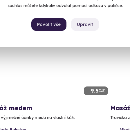
1 900
Kč
souhlas můžete kdykoliv odvolat pomocí odkazu v patičce.
90 Kč
Povolit vše
Upravit
9.5
(13)
áž medem
Masáž
e výjimečné účinky medu na vlastní kůži.
Travička z
ladá Boleslav
Mlad