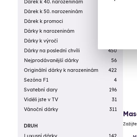
Dárek k 40. narozeninám
453
3 490 
Dárek k 50. narozeninám
378
2 5
Dárek k promoci
245
Dárky k narozeninám
551
Dárky k výročí
294
Dárky na poslední chvíli
450
Nejprodávanější dárky
56
Originální dárky k narozeninám
422
Sezóna F1
4
Svatební dary
196
Viděli jste v TV
31
Vánoční dárky
311
Mas
Zažijt
DRUH
Luxusní dárky
142
M