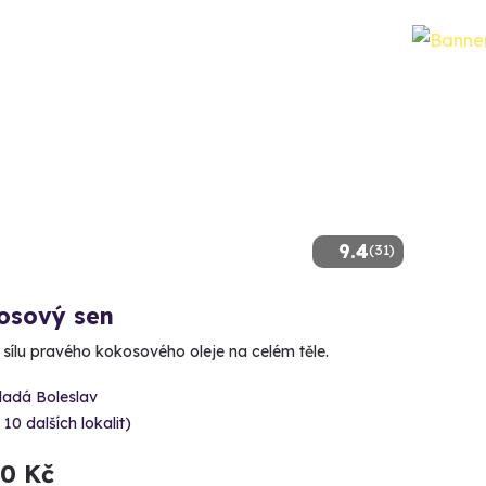
9.4
(31)
osový sen
e sílu pravého kokosového oleje na celém těle.
ladá Boleslav
 10 dalších lokalit)
90 Kč