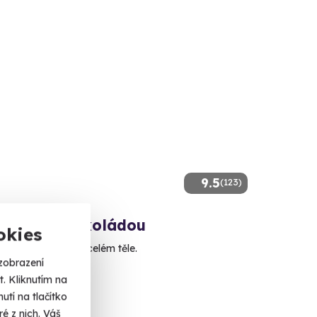
9.5
(123)
 horkou čokoládou
okies
koládový pocit na celém těle.
zobrazení
á Boleslav
. Kliknutím na
 dalších lokalit)
tí na tlačítko
é z nich. Váš