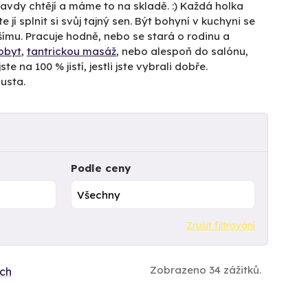
pravdy chtějí a máme to na skladě. :) Každá holka
e jí splnit si svůj tajný sen. Být bohyní v kuchyni se
šímu. Pracuje hodně, nebo se stará o rodinu a
obyt
,
tantrickou masáž
, nebo alespoň do salónu,
e na 100 % jistí, jestli jste vybrali dobře.
usta.
Podle ceny
Zrušit filtrování
Zobrazeno 34 zážitků.
ích