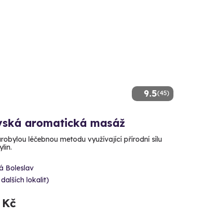
9.5
(45)
vská aromatická masáž
arobylou léčebnou metodu využívající přírodní sílu
lin.
á Boleslav
 dalších lokalit)
 Kč