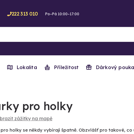
222 313 010
Po–Pá 10:00–17:00
Lokalita
Příležitost
Dárkový pouka
rky pro holky
brazit zážitky na mapě
pro holky se někdy vybírají špatně. Obzvlášť pro takové, co 