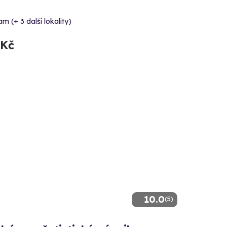
am (+ 3 další lokality)
 Kč
10.0
(5)