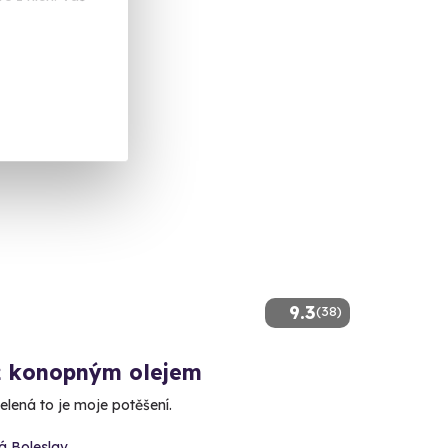
 Kč
9.3
(38)
 konopným olejem
elená to je moje potěšení.
á Boleslav