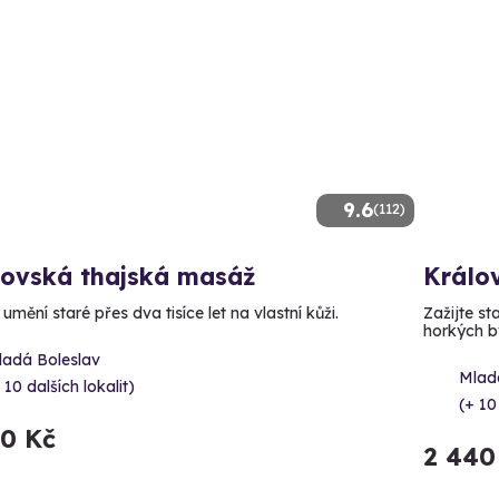
9.6
(112)
lovská thajská masáž
Králo
 umění staré přes dva tisíce let na vlastní kůži.
Zažijte st
horkých by
ladá Boleslav
Mlad
 10 dalších lokalit)
(+ 10
90 Kč
2 440