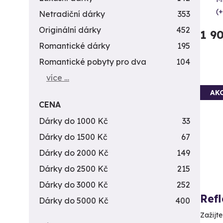
(+
Netradiční dárky
353
Originální dárky
452
1 9
Romantické dárky
195
Romantické pobyty pro dva
104
více …
AK
CENA
Dárky do 1000 Kč
33
Dárky do 1500 Kč
67
Dárky do 2000 Kč
149
Dárky do 2500 Kč
215
Dárky do 3000 Kč
252
Ref
Dárky do 5000 Kč
400
Zažijt