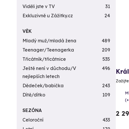
Viděli jste v TV
31
Exkluzivně u Zážitky.cz
24
VĚK
Mladý muž/mladá žena
489
Teenager/Teenagerka
209
Třicátník/třicátnice
535
Ještě není v důchodu/V
496
Krá
nejlepších letech
Zažijte
Dědeček/babička
243
M
Dítě/dítko
109
(+
SEZÓNA
2 2
Celoroční
433