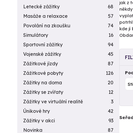
jak z 
Letecké zážitky
68
někdy
vyplat
Masáže a relaxace
57
potrh
Povolání na zkoušku
74
kde jí
Simulátory
16
Obdar
Sportovní zážitky
94
Vojenské zážitky
45
FI
Zážitkové jízdy
87
Pod
Zážitkové pobyty
126
Zážitky na doma
20
Zážitky se zvířaty
12
Zážitky ve virtuální realitě
3
Únikové hry
42
Seřad
Zážitky v akci
93
Novinka
87