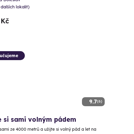
 dalších lokalit)
 Kč
učujeme
9.7
(6)
e si sami volným pádem
ami ze 4000 metrů a užijte si volný pád a let na