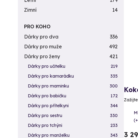
Letní
179
Zimní
14
PRO KOHO
Dárky pro dva
336
Dárky pro muže
492
Dárky pro ženy
421
Dárky pro učitelku
219
Dárky pro kamarádku
335
Dárky pro maminku
300
Kok
Dárky pro babičku
172
Zažijt
Dárky pro přítelkyni
344
M
Dárky pro sestru
330
(+
Dárky pro tchýni
233
3 2
Dárky pro manželku
343