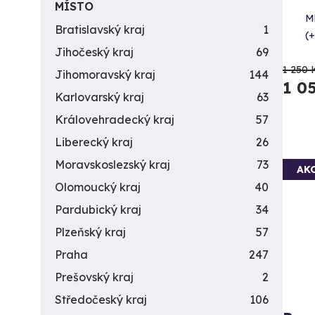
MÍSTO
M
Bratislavský kraj
1
(+
Jihočeský kraj
69
1 250 
Jihomoravský kraj
144
1 0
Karlovarský kraj
63
Královehradecký kraj
57
Liberecký kraj
26
Moravskoslezský kraj
73
AK
Olomoucký kraj
40
Pardubický kraj
34
Plzeňský kraj
57
Praha
247
Prešovský kraj
2
Středočeský kraj
106