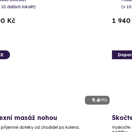
 10 dalších lokalit)
(+ 10
00 Kč
1 940
CE
Dopor
9.4
(91)
lexní masáž nohou
Skočt
e příjemné doteky od chodidel po kolena.
Vyskočte s
padáku.