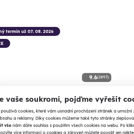
ný termín už 07. 08. 2026
CE
9.6
(1897)
 balónem
Masáž
e vaše soukromí, pojďme vyřešit co
roucí výhled a nezapomenutelný zážitek
Zažijte čo
používá cookies, které vám usnadní procházení stránek a umožní 
enešov (Konopiště)
Mlad
obsahu a reklamy. Díky cookies můžeme také tyto stránky zlepšovat
 40 dalších lokalit)
(+ 10
it vše
nám dáte souhlas s použitím všech cookies na webu. Po kliknu
ozvíte více informací o cookies a zároveň můžete povolit jen někter