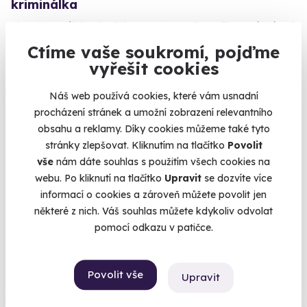
kriminálka
Zhostěte se úlohy detektiva a vyšetřete komplikovaný případ.
Ctíme vaše soukromí, pojďme
Ústí nad Labem
vyřešit cookies
(+ 13 dalších lokalit)
990 Kč
Náš web používá cookies, které vám usnadní
procházení stránek a umožní zobrazení relevantního
obsahu a reklamy. Díky cookies můžeme také tyto
stránky zlepšovat. Kliknutím na tlačítko
Povolit
vše
nám dáte souhlas s použitím všech cookies na
Volný termín už 23. 08. 2026
webu. Po kliknutí na tlačítko
Upravit
se dozvíte více
informací o cookies a zároveň můžete povolit jen
AKCE
některé z nich. Váš souhlas můžete kdykoliv odvolat
pomocí odkazu v patičce.
9.1
(7)
Povolit vše
Upravit
Jízda v supersportu na Autodromu Most