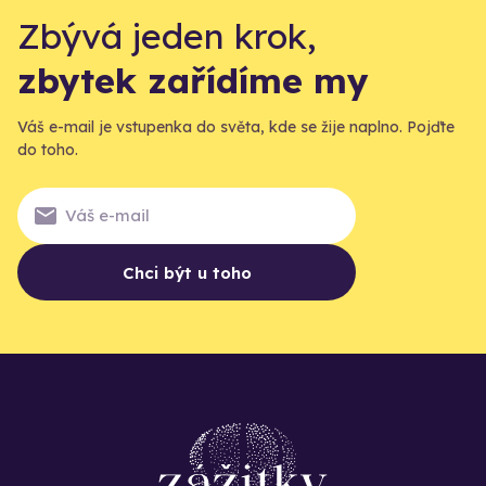
Zbývá jeden krok,
zbytek zařídíme my
Váš e-mail je vstupenka do světa, kde se žije naplno. Pojďte
do toho.
Chci být u toho