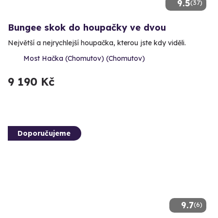
9.5
(37)
Bungee skok do houpačky ve dvou
Největší a nejrychlejší houpačka, kterou jste kdy viděli.
Most Hačka (Chomutov) (Chomutov)
9 190 Kč
Doporučujeme
9.7
(6)