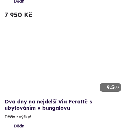
Děčín
7 950 Kč
9.5
(1)
Dva dny na nejdelší Via Ferattě s
ubytováním v bungalovu
Děčín z výšky!
Děčín