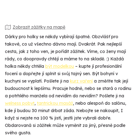
Zobrazit zážitky na mapě
Dárky pro holky se někdy vybírají špatně. Obzvlášť pro
takové, co už všechno dávno mají. Dvakrát. Pak nejlepší
cesta, jak z toho ven, je pořídit zážitek. Víme, co ženy mají
rády, co doopravdy chtějí a máme to na skladě. :) Každá
holka někdy chtěla
být modelkou
– kupte jí profesionální
focení a dopřejte jí splnit si svůj tajný sen. Být bohyní v
kuchyni se vyplatí. Pošlete ji na
kurz vaření
a změňte tak její
budoucnost k lepšímu. Pracuje hodně, nebo se stará o rodinu
a potrhlého manžela od nevidím do nevidím? Pošlete ji na
welness pobyt
,
tantrickou masáž
, nebo alespoň do salónu,
kde jí budou 30 minut drbat záda. Nebojte se nakoupit, I
když si nejste na 100 % jistí, jestli jste vybrali dobře.
Obdarovaná si zážitek může vyměnit za jiný, přesně podle
svého gusta.