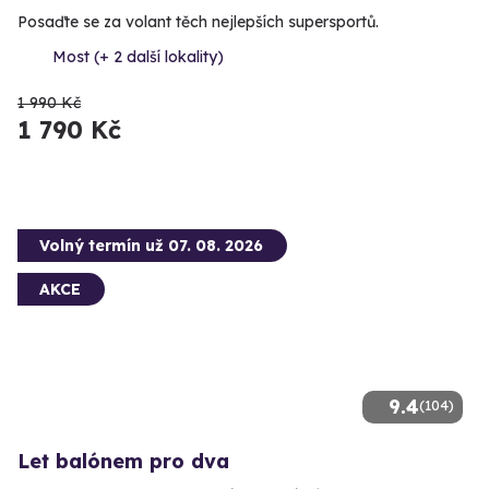
Posaďte se za volant těch nejlepších supersportů.
Most (+ 2 další lokality)
1 990 Kč
1 790 Kč
Volný termín už 07. 08. 2026
AKCE
9.4
(104)
Let balónem pro dva