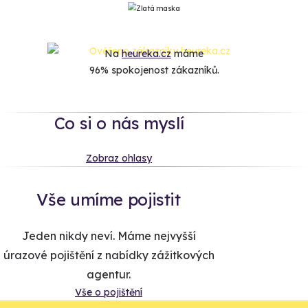
Na
heureka.cz
máme
96% spokojenost zákazníků.
Co si o nás myslí
Zobraz ohlasy
Vše umíme pojistit
Jeden nikdy neví. Máme nejvyšší
úrazové pojištění z nabídky zážitkových
agentur.
Vše o pojištění