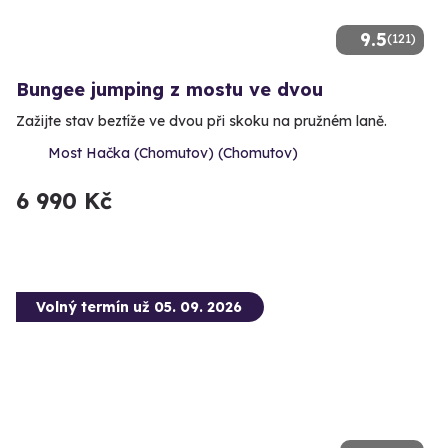
9.5
(121)
Bungee jumping z mostu ve dvou
Zažijte stav beztíže ve dvou při skoku na pružném laně.
Most Hačka (Chomutov) (Chomutov)
6 990 Kč
Volný termín už 05. 09. 2026