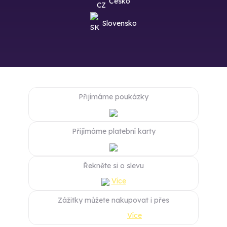
Česko
Slovensko
Přijímáme poukázky
Přijímáme platební karty
Řekněte si o slevu
Více
Zážitky můžete nakupovat i přes
Více