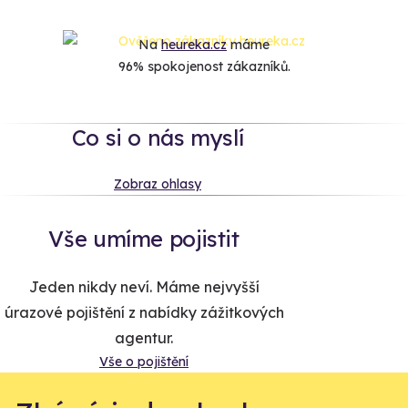
Na
heureka.cz
máme
96% spokojenost zákazníků.
Co si o nás myslí
Zobraz ohlasy
Vše umíme pojistit
Jeden nikdy neví. Máme nejvyšší
úrazové pojištění z nabídky zážitkových
agentur.
Vše o pojištění