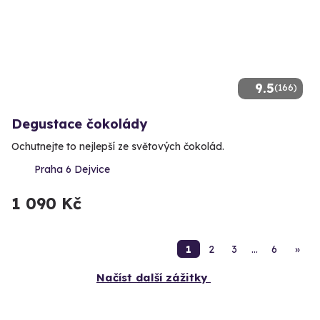
9.5
(166)
Degustace čokolády
Ochutnejte to nejlepší ze světových čokolád.
Praha 6 Dejvice
1 090 Kč
1
2
3
…
6
»
Načíst další zážitky