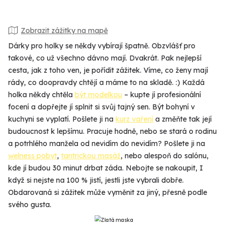
Zobrazit zážitky na mapě
Dárky pro holky se někdy vybírají špatně. Obzvlášť pro
takové, co už všechno dávno mají. Dvakrát. Pak nejlepší
cesta, jak z toho ven, je pořídit zážitek. Víme, co ženy mají
rády, co doopravdy chtějí a máme to na skladě. :) Každá
holka někdy chtěla
být modelkou
– kupte jí profesionální
focení a dopřejte jí splnit si svůj tajný sen. Být bohyní v
kuchyni se vyplatí. Pošlete ji na
kurz vaření
a změňte tak její
budoucnost k lepšímu. Pracuje hodně, nebo se stará o rodinu
a potrhlého manžela od nevidím do nevidím? Pošlete ji na
welness pobyt
,
tantrickou masáž
, nebo alespoň do salónu,
kde jí budou 30 minut drbat záda. Nebojte se nakoupit, I
když si nejste na 100 % jistí, jestli jste vybrali dobře.
Obdarovaná si zážitek může vyměnit za jiný, přesně podle
svého gusta.