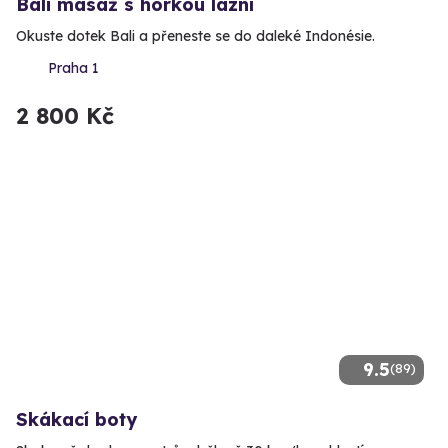
Bali masáž s horkou lázní
Okuste dotek Bali a přeneste se do daleké Indonésie.
Praha 1
2 800 Kč
9.5
(89)
Skákací boty