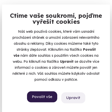
1 900 Kč
Ctíme vaše soukromí, pojďme
vyřešit cookies
Náš web používá cookies, které vám usnadní
procházení stránek a umožní zobrazení relevantního
obsahu a reklamy. Díky cookies můžeme také tyto
stránky zlepšovat. Kliknutím na tlačítko
Povolit
vše
nám dáte souhlas s použitím všech cookies na
webu. Po kliknutí na tlačítko
Upravit
se dozvíte více
informací o cookies a zároveň můžete povolit jen
9.3
(38)
některé z nich. Váš souhlas můžete kdykoliv odvolat
pomocí odkazu v patičce.
Masáž konopným olejem
Travička zelená to je moje potěšení.
Povolit vše
Upravit
Hilton (Praha)
(+ 10 dalších lokalit)