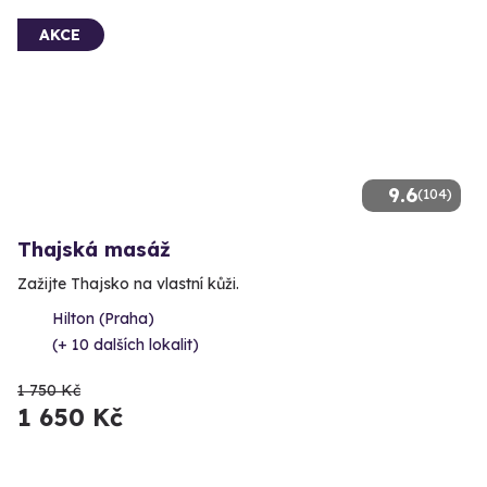
AKCE
9.6
(104)
Thajská masáž
Zažijte Thajsko na vlastní kůži.
Hilton (Praha)
(+ 10 dalších lokalit)
1 750 Kč
1 650 Kč