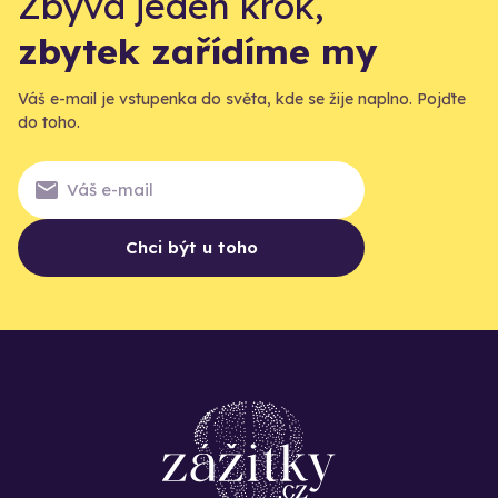
Zbývá jeden krok,
zbytek zařídíme my
Váš e-mail je vstupenka do světa, kde se žije naplno. Pojďte
do toho.
Chci být u toho