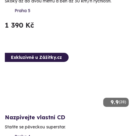
Skoky až do dvou metrů a běh až 30 km/h rychlostí.
Praha 5
1 390 Kč
Exkluzivně u Zážitky.cz
9.9
(28)
Nazpívejte vlastní CD
Staňte se pěveckou superstar.