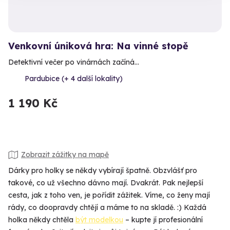
Venkovní úniková hra: Na vinné stopě
Detektivní večer po vinárnách začíná…
Pardubice (+ 4 další lokality)
1 190 Kč
Zobrazit zážitky na mapě
Dárky pro holky se někdy vybírají špatně. Obzvlášť pro
takové, co už všechno dávno mají. Dvakrát. Pak nejlepší
cesta, jak z toho ven, je pořídit zážitek. Víme, co ženy mají
rády, co doopravdy chtějí a máme to na skladě. :) Každá
holka někdy chtěla
být modelkou
– kupte jí profesionální