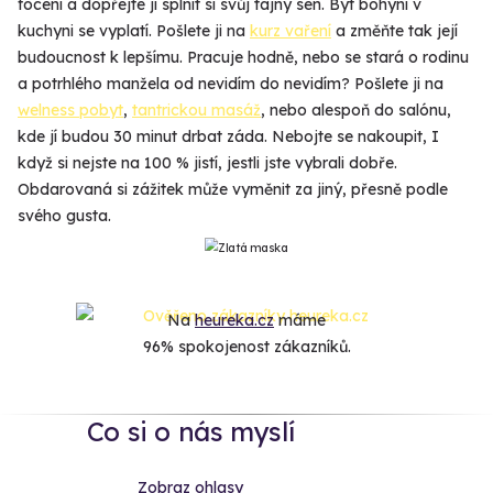
focení a dopřejte jí splnit si svůj tajný sen. Být bohyní v
kuchyni se vyplatí. Pošlete ji na
kurz vaření
a změňte tak její
budoucnost k lepšímu. Pracuje hodně, nebo se stará o rodinu
a potrhlého manžela od nevidím do nevidím? Pošlete ji na
welness pobyt
,
tantrickou masáž
, nebo alespoň do salónu,
kde jí budou 30 minut drbat záda. Nebojte se nakoupit, I
když si nejste na 100 % jistí, jestli jste vybrali dobře.
Obdarovaná si zážitek může vyměnit za jiný, přesně podle
svého gusta.
Na
heureka.cz
máme
96% spokojenost zákazníků.
Co si o nás myslí
Zobraz ohlasy