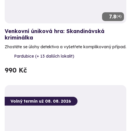
7.8
(4)
Venkovní úniková hra: Skandinávská
kriminálka
Zhostěte se úlohy detektiva a vyšetřete komplikovaný případ.
Pardubice (+ 13 dalších lokalit)
990 Kč
Volný termín už 08. 08. 2026