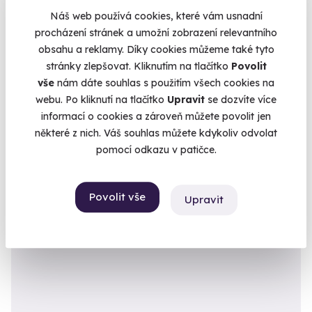
Náš web používá cookies, které vám usnadní
procházení stránek a umožní zobrazení relevantního
8.0
(1)
obsahu a reklamy. Díky cookies můžeme také tyto
stránky zlepšovat. Kliknutím na tlačítko
Povolit
Venkovní úniková hra: Pivní výlet do
vše
nám dáte souhlas s použitím všech cookies na
budoucnosti
webu. Po kliknutí na tlačítko
Upravit
se dozvíte více
Vaše mise: zachránit pivo.
informací o cookies a zároveň můžete povolit jen
Pardubice (+ 12 dalších lokalit)
některé z nich. Váš souhlas můžete kdykoliv odvolat
pomocí odkazu v patičce.
1 190 Kč
Povolit vše
Upravit
Novinka