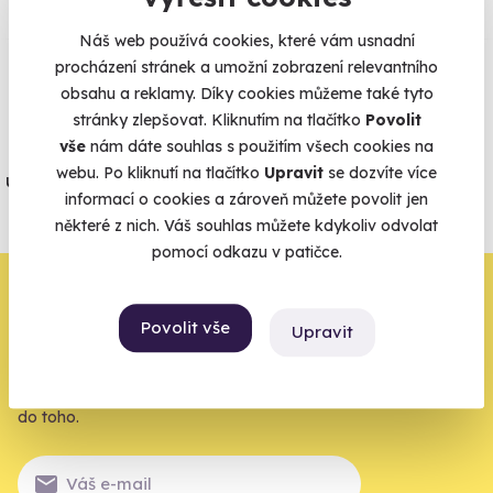
Zobraz ohlasy
Náš web používá cookies, které vám usnadní
procházení stránek a umožní zobrazení relevantního
Vše umíme pojistit
obsahu a reklamy. Díky cookies můžeme také tyto
stránky zlepšovat. Kliknutím na tlačítko
Povolit
vše
nám dáte souhlas s použitím všech cookies na
Jeden nikdy neví. Máme nejvyšší
webu. Po kliknutí na tlačítko
Upravit
se dozvíte více
úrazové pojištění z nabídky zážitkových
informací o cookies a zároveň můžete povolit jen
agentur.
některé z nich. Váš souhlas můžete kdykoliv odvolat
Vše o pojištění
pomocí odkazu v patičce.
Zbývá jeden krok,
Povolit vše
Upravit
zbytek zařídíme my
Váš e-mail je vstupenka do světa, kde se žije naplno. Pojďte
do toho.