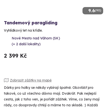
9.6
(90)
Tandemový paragliding
Vyhlídkový let na křídle.
Nové Mesto nad Váhom (SK)
(+ 2 další lokality)
2 399 Kč
Zobrazit zážitky na mapě
Dárky pro holky se někdy vybírají špatně. Obzvlášť pro
takové, co už všechno dávno mají. Dvakrát. Pak nejlepší
cesta, jak z toho ven, je pořídit zážitek. Víme, co ženy mají
rády, co doopravdy chtějí a máme to na skladě. :) Každá