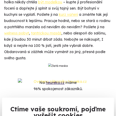
holka někdy chtěla
být modelkou
– kupte jí profesionální
focení a dopřejte jí splnit si svůj tajný sen. Být bohyní v
kuchyni se vyplatí. Pošlete ji na
kurz vaření
a změňte tak její
budoucnost k lepšímu. Pracuje hodně, nebo se stará o rodinu
a potrhlého manžela od nevidím do nevidím? Pošlete ji na
welness pobyt
,
tantrickou masáž
, nebo alespoň do salónu,
kde jí budou 30 minut drbat záda. Nebojte se nakoupit, I
když si nejste na 100 % jistí, jestli jste vybrali dobře.
Obdarovaná si zážitek může vyměnit za jiný, přesně podle
svého gusta.
Na
heureka.cz
máme
96% spokojenost zákazníků.
Co si o nás myslí
Ctíme vaše soukromí, pojďme
vyřešit cookies