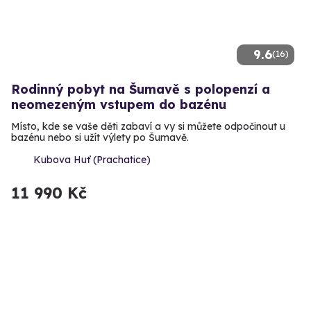
9.6
(16)
Rodinný pobyt na Šumavě s polopenzí a
neomezeným vstupem do bazénu
Místo, kde se vaše děti zabaví a vy si můžete odpočinout u
bazénu nebo si užít výlety po Šumavě.
Kubova Huť (Prachatice)
11 990 Kč