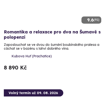
9.6
(91)
Romantika a relaxace pro dva na Šumavě s
polopenzí
Zaposlouchat se ve dvou do šumění boubínského pralesa a
cáchat se v bazénu s lahví dobrého vína.
Kubova Huť (Prachatice)
8 890 Kč
Volný termín už 09. 08. 2026