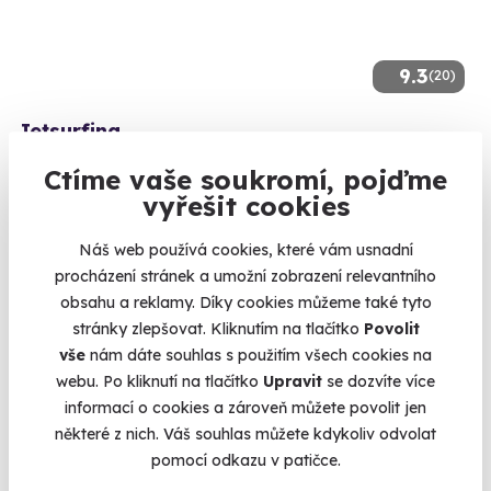
9.3
(20)
Jetsurfing
Motorové surfování bez ohledu na vlny
Ctíme vaše soukromí, pojďme
vyřešit cookies
Valtice (Břeclav)
2 999 Kč
Náš web používá cookies, které vám usnadní
procházení stránek a umožní zobrazení relevantního
obsahu a reklamy. Díky cookies můžeme také tyto
stránky zlepšovat. Kliknutím na tlačítko
Povolit
vše
nám dáte souhlas s použitím všech cookies na
Volný termín už 09. 08. 2026
webu. Po kliknutí na tlačítko
Upravit
se dozvíte více
informací o cookies a zároveň můžete povolit jen
některé z nich. Váš souhlas můžete kdykoliv odvolat
pomocí odkazu v patičce.