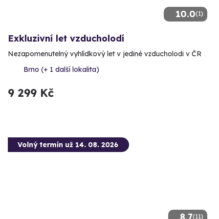
10.0
(1)
Exkluzivní let vzducholodí
Nezapomenutelný vyhlídkový let v jediné vzducholodi v ČR
Brno (+ 1 další lokalita)
9 299 Kč
Volný termín už 14. 08. 2026
8.7
(11)