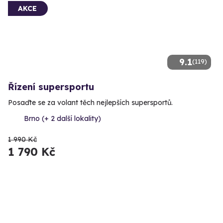
AKCE
9.1
(119)
Řízení supersportu
Posaďte se za volant těch nejlepších supersportů.
Brno (+ 2 další lokality)
1 990 Kč
1 790 Kč