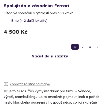
Spolujízda v závodním Ferrari
Jízda ve sporťáku s rychlostí přes 300 km/h
Brno (+ 2 další lokality)
4 500 Kč
1
2
3
»
Načíst další zážitky
Zobrazit zážitky na mapě
Už je to tu zas. Čas vymyslet dárek pro firmu – Vánoce,
výročí, teambuilding... Co to tentokrát pojmout jinak a pořídit
místo klasického posezení v hospodě něco, co lidi skutečně