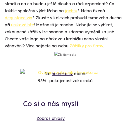
stmelí a na co budou ještě dlouho a rádi vzpomínat? Co
takhle společný výlet třeba na
jachtu
? Nebo řízená
degustace vín
? Zkuste v kolezích probudit týmového ducha
při
únikové hře
! Možností je mnoho. Nebojte se vybírat,
zakoupené zážitky lze snadno a zdarma vyměnit za jiné.
Chcete vaše logo na dárkovou krabičku nebo vlastní
věnování? Více najdete na webu
Zážitky pro firmy
.
Na
heureka.cz
máme
96% spokojenost zákazníků.
Co si o nás myslí
Zobraz ohlasy