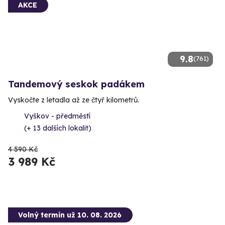
AKCE
9.8
(761)
Tandemový seskok padákem
Vyskočte z letadla až ze čtyř kilometrů.
Vyškov - předměstí
(+ 13 dalších lokalit)
4 590 Kč
3 989 Kč
Volný termín už 10. 08. 2026