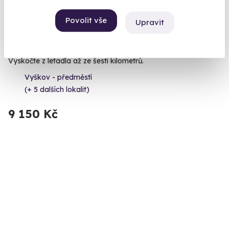
9.3
(16)
Povolit vše
Upravit
Tandemový seskok padákem ze 6000 m
Vyskočte z letadla až ze šesti kilometrů.
Vyškov - předměstí
(+ 5 dalších lokalit)
9 150 Kč