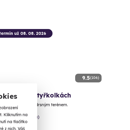
termín už 08. 08. 2026
9.5
(106)
d jízda na čtyřkolkách
okies
adrenalinovou jízdu drsným terénem.
zobrazení
. Kliknutím na
ec (+ 1 další lokalita)
tí na tlačítko
é z nich. Váš