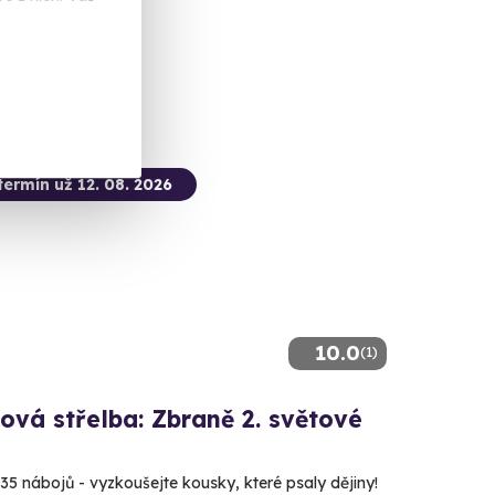
 Kč
termín už 12. 08. 2026
10.0
(1)
ová střelba: Zbraně 2. světové
 35 nábojů - vyzkoušejte kousky, které psaly dějiny!