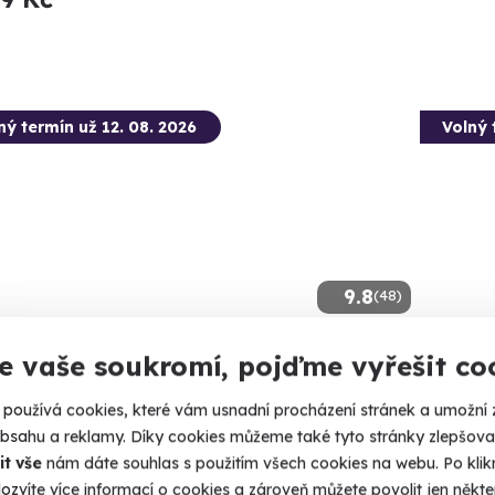
ný termín už 12. 08. 2026
Volný 
9.8
(48)
tková střelba: Megabalíček - 24
Offroa
e vaše soukromí, pojďme vyřešit co
ní
Užijte si 
používá cookies, které vám usnadní procházení stránek a umožní 
130 nábojů z 24 různých zbraní!
obsahu a reklamy. Díky cookies můžeme také tyto stránky zlepšovat
Vílan
it vše
nám dáte souhlas s použitím všech cookies na webu. Po kliknu
lká Bíteš (okres Žďár nad Sázavou)
ozvíte více informací o cookies a zároveň můžete povolit jen někter