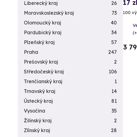
17 z
Liberecký kraj
26
100 vý
Moravskoslezský kraj
73
Olomoucký kraj
40
Ve
Pardubický kraj
34
(+
Plzeňský kraj
57
3 7
Praha
247
Prešovský kraj
2
Středočeský kraj
106
Trenčianský kraj
1
Trnavský kraj
14
Ústecký kraj
81
Vysočina
35
Žilinský kraj
2
Zlínský kraj
28