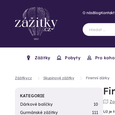
O nás
Blog
Kontakt
Zážitky
Pobyty
Pro koho
Zážitky.cz
Skupinové zážitky
Firemní dárky
Fi
KATEGORIE
Zo
Dárkové balíčky
10
Už je 
Gurmánské zážitky
111