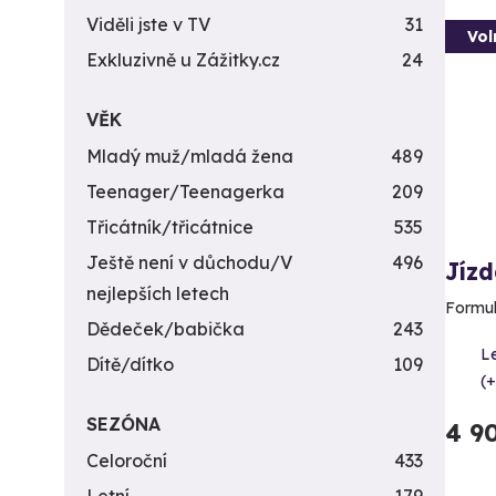
Viděli jste v TV
31
Vol
Exkluzivně u Zážitky.cz
24
VĚK
Mladý muž/mladá žena
489
Teenager/Teenagerka
209
Třicátník/třicátnice
535
Ještě není v důchodu/V
496
Jízd
nejlepších letech
Formul
Dědeček/babička
243
Le
Dítě/dítko
109
(+
SEZÓNA
4 9
Celoroční
433