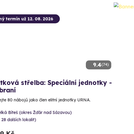
ný termín už 12. 08. 2026
9.4
(74)
tková střelba: Speciální jednotky -
braní
ejte 80 nábojů jako člen elitní jednotky URNA.
lká Bíteš (okres Žďár nad Sázavou)
 28 dalších lokalit)
99 Kč