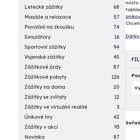
místo 
Letecké zážitky
68
takhle
úniko
Masáže a relaxace
57
Chcet
Povolání na zkoušku
74
Dárky
Simulátory
16
Sportovní zážitky
94
Vojenské zážitky
45
FI
Zážitkové jízdy
87
Pod
Zážitkové pobyty
126
Zážitky na doma
20
Zážitky se zvířaty
12
Zážitky ve virtuální realitě
3
Únikové hry
42
Seřad
Zážitky v akci
93
Novinka
87