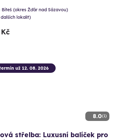
 Bíteš (okres Žďár nad Sázavou)
 dalších lokalit)
 Kč
termín už 12. 08. 2026
8.0
(1)
ová střelba: Luxusní balíček pro