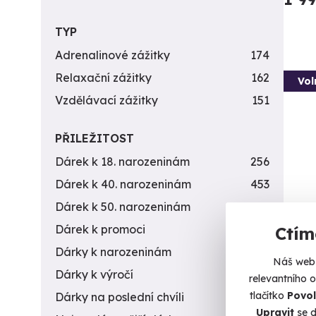
TYP
Adrenalinové zážitky
174
Relaxační zážitky
162
Vol
Vzdělávací zážitky
151
PŘILEŽITOST
Dárek k 18. narozeninám
256
Dárek k 40. narozeninám
453
Dárek k 50. narozeninám
378
Záži
Dárek k promoci
245
Ctím
zbra
Dárky k narozeninám
551
Náš web 
Nálož 
Dárky k výročí
294
relevantního 
tlačítko
Povol
Dárky na poslední chvíli
450
Ve
Upravit
se d