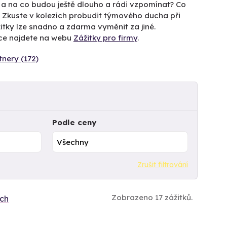
í a na co budou ještě dlouho a rádi vzpomínat? Co
? Zkuste v kolezích probudit týmového ducha při
itky lze snadno a zdarma vyměnit za jiné.
íce najdete na webu
Zážitky pro firmy
.
tnery (172)
Podle ceny
Zrušit filtrování
Zobrazeno 17 zážitků.
ích