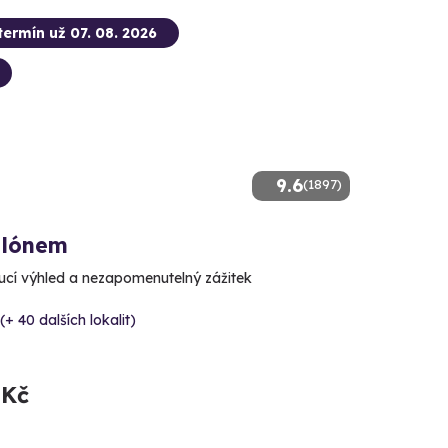
termín už 07. 08. 2026
9.6
(1897)
alónem
cí výhled a nezapomenutelný zážitek
(+ 40 dalších lokalit)
 Kč