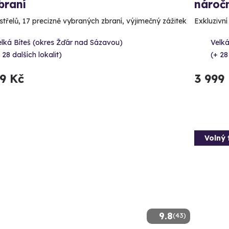
braní
náročn
střelů, 17 precizně vybraných zbraní, výjimečný zážitek
Exkluzivní
lká Bíteš (okres Žďár nad Sázavou)
Velká
 28 dalších lokalit)
(+ 28
99 Kč
3 999
Volný 
9.8
(43)