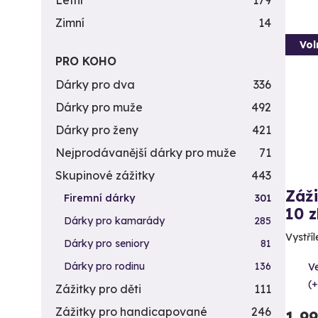
Letní
179
Zimní
14
Vol
PRO KOHO
Dárky pro dva
336
Dárky pro muže
492
Dárky pro ženy
421
Nejprodávanější dárky pro muže
71
Skupinové zážitky
443
Záži
Firemní dárky
301
10 z
Dárky pro kamarády
285
Vystříl
Dárky pro seniory
81
Dárky pro rodinu
136
Ve
(+
Zážitky pro děti
111
Zážitky pro handicapované
246
1 9