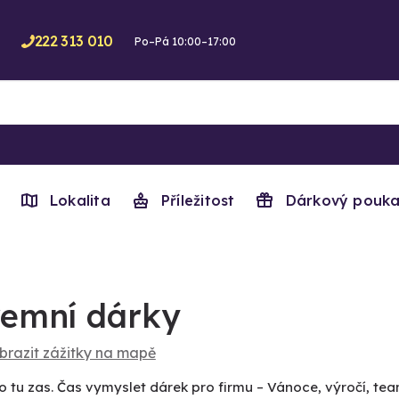
222 313 010
Po–Pá 10:00–17:00
Lokalita
Příležitost
Dárkový pouka
remní dárky
brazit zážitky na mapě
to tu zas. Čas vymyslet dárek pro firmu – Vánoce, výročí, team