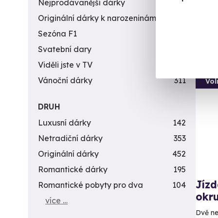
(+
Nejprodávanější dárky
56
Originální dárky k narozeninám
422
4 9
Sezóna F1
4
Svatební dary
196
Viděli jste v TV
31
Vánoční dárky
311
Vol
DRUH
Luxusní dárky
142
Netradiční dárky
353
Originální dárky
452
Romantické dárky
195
Jízd
Romantické pobyty pro dva
104
okr
více …
Dvě ne