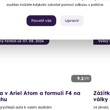
2 090
 28 dalších lokalit)
souhlas můžete kdykoliv odvolat pomocí odkazu v patičce.
99 Kč
Povolit vše
Upravit
ný termín už 07. 08. 2026
Volný 
9.1
(13)
a v Ariel Atom a formuli F4 na
Zážitk
uhu
války
jrychlejší auta k vašim službám.
14 zbraní,