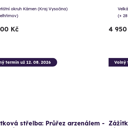
tištní okruh Kámen (Kraj Vysočina)
Velká
Pelhřimov)
(+ 28
100 Kč
4 950
ný termín už 12. 08. 2026
Volný 
tková střelba: Průřez arzenálem -
Zážitk