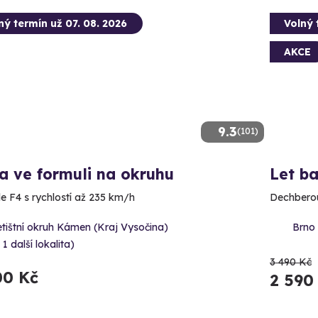
ný termín už 07. 08. 2026
Volný 
AKCE
9.3
(101)
a ve formuli na okruhu
Let b
e F4 s rychlostí až 235 km/h
Dechberou
tištní okruh Kámen (Kraj Vysočina)
Brno 
 1 další lokalita)
3 490 Kč
00 Kč
2 590