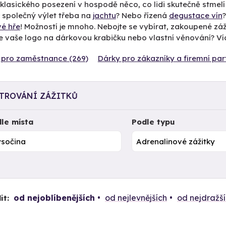
klasického posezení v hospodě něco, co lidi skutečně stmel
 společný výlet třeba na
jachtu
? Nebo řízená
degustace vín
vé hře
! Možností je mnoho. Nebojte se vybírat, zakoupené záž
e vaše logo na dárkovou krabičku nebo vlastní věnování? V
 pro zaměstnance (269)
Dárky pro zákazníky a firemní par
LTROVÁNÍ ZÁŽITKŮ
le místa
Podle typu
od nejoblíbenějších
od nejlevnějších
od nejdražš
it: