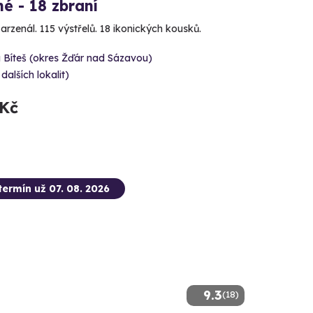
é - 18 zbraní
 arzenál. 115 výstřelů. 18 ikonických kousků.
 Bíteš (okres Žďár nad Sázavou)
 dalších lokalit)
 Kč
termín už 07. 08. 2026
9.3
(18)