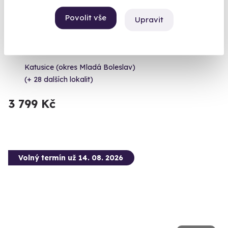
Povolit vše
Upravit
Zážitková střelba: Průřez arzenálem - 17
zbraní
100 výstřelů, 17 precizně vybraných zbraní, výjimečný zážitek
Katusice (okres Mladá Boleslav)
(+ 28 dalších lokalit)
3 799 Kč
Volný termín už 14. 08. 2026