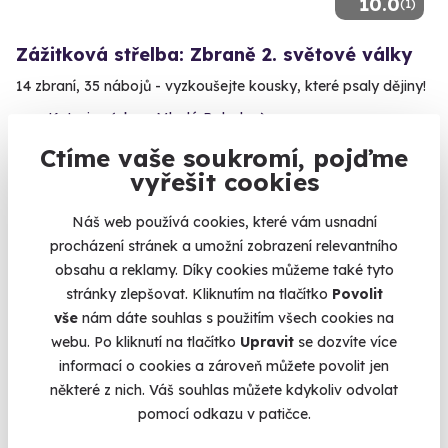
10.0
(1)
Zážitková střelba: Zbraně 2. světové války
14 zbraní, 35 nábojů - vyzkoušejte kousky, které psaly dějiny!
Katusice (okres Mladá Boleslav)
(+ 28 dalších lokalit)
Ctíme vaše soukromí, pojďme
vyřešit cookies
4 950 Kč
Náš web používá cookies, které vám usnadní
procházení stránek a umožní zobrazení relevantního
obsahu a reklamy. Díky cookies můžeme také tyto
stránky zlepšovat. Kliknutím na tlačítko
Povolit
Volný termín už 14. 08. 2026
vše
nám dáte souhlas s použitím všech cookies na
webu. Po kliknutí na tlačítko
Upravit
se dozvíte více
informací o cookies a zároveň můžete povolit jen
některé z nich. Váš souhlas můžete kdykoliv odvolat
pomocí odkazu v patičce.