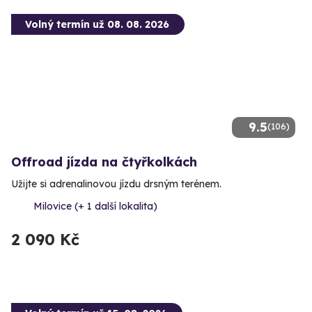
Volný termín už 08. 08. 2026
9.5
(106)
Offroad jízda na čtyřkolkách
Užijte si adrenalinovou jízdu drsným terénem.
Milovice (+ 1 další lokalita)
2 090 Kč