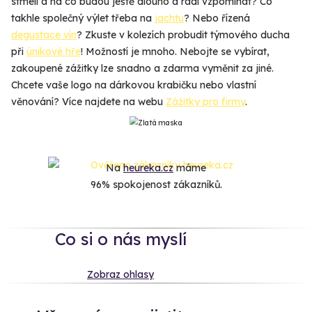
stmelí a na co budou ještě dlouho a rádi vzpomínat? Co
takhle společný výlet třeba na
jachtu
? Nebo řízená
degustace vín
? Zkuste v kolezích probudit týmového ducha
při
únikové hře
! Možností je mnoho. Nebojte se vybírat,
zakoupené zážitky lze snadno a zdarma vyměnit za jiné.
Chcete vaše logo na dárkovou krabičku nebo vlastní
věnování? Více najdete na webu
Zážitky pro firmy
.
Na
heureka.cz
máme
96% spokojenost zákazníků.
Co si o nás myslí
Zobraz ohlasy