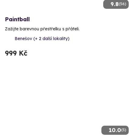
9.8
(56)
Paintball
Zažijte barevnou přestřelku s přáteli.
Benešov (+ 2 další lokality)
999 Kč
10.0
(5)