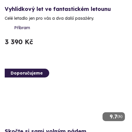
Vyhlídkový let ve fantastickém letounu
Celé letadlo jen pro vás a dva další pasažéry.
Příbram
3 390 Kč
Doporučujeme
9.7
(6)
Skočte si sami volným pádem