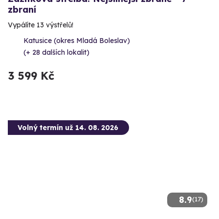
zbraní
Vypálíte 13 výstřelů!
Katusice (okres Mladá Boleslav)
(+ 28 dalších lokalit)
3 599 Kč
Volný termín už 14. 08. 2026
8.9
(17)