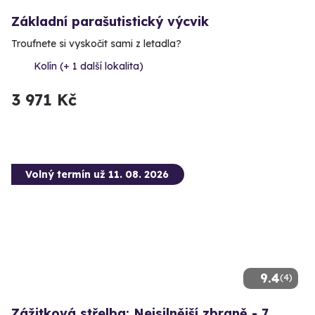
Základní parašutistický výcvik
Troufnete si vyskočit sami z letadla?
Kolín (+ 1 další lokalita)
3 971 Kč
Volný termín už 11. 08. 2026
9.4
(4)
Zážitková střelba: Nejsilnější zbraně - 7