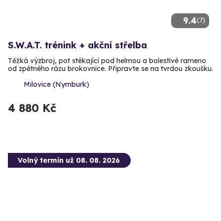
9.4
(7)
S.W.A.T. trénink + akční střelba
Těžká výzbroj, pot stékající pod helmou a bolestivé rameno
od zpětného rázu brokovnice. Připravte se na tvrdou zkoušku.
Milovice (Nymburk)
4 880 Kč
Volný termín už 08. 08. 2026