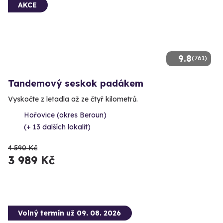
AKCE
9.8
(761)
Tandemový seskok padákem
Vyskočte z letadla až ze čtyř kilometrů.
Hořovice (okres Beroun)
(+ 13 dalších lokalit)
4 590 Kč
3 989 Kč
Volný termín už 09. 08. 2026