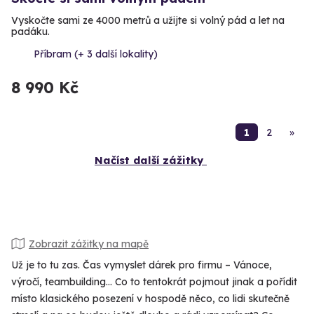
Vyskočte sami ze 4000 metrů a užijte si volný pád a let na
padáku.
Příbram (+ 3 další lokality)
8 990 Kč
1
2
»
Načíst další zážitky
Zobrazit zážitky na mapě
Už je to tu zas. Čas vymyslet dárek pro firmu – Vánoce,
výročí, teambuilding... Co to tentokrát pojmout jinak a pořídit
místo klasického posezení v hospodě něco, co lidi skutečně