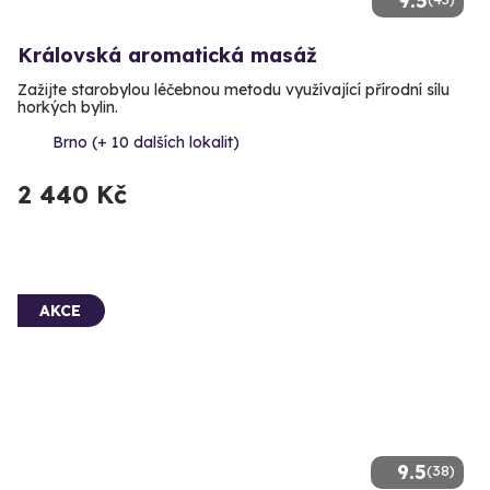
9.5
Královská aromatická masáž
Zažijte starobylou léčebnou metodu využívající přírodní sílu
horkých bylin.
Brno (+ 10 dalších lokalit)
2 440 Kč
AKCE
9.5
(38)