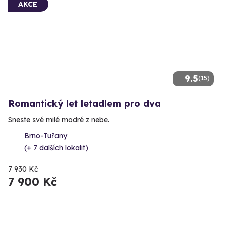
AKCE
9.5
(15)
Romantický let letadlem pro dva
Sneste své milé modré z nebe.
Brno-Tuřany
(+ 7 dalších lokalit)
7 930 Kč
7 900 Kč