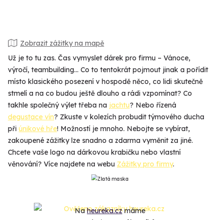
Zobrazit zážitky na mapě
Už je to tu zas. Čas vymyslet dárek pro firmu – Vánoce,
výročí, teambuilding... Co to tentokrát pojmout jinak a pořídit
místo klasického posezení v hospodě něco, co lidi skutečně
stmelí a na co budou ještě dlouho a rádi vzpomínat? Co
takhle společný výlet třeba na
jachtu
? Nebo řízená
degustace vín
? Zkuste v kolezích probudit týmového ducha
při
únikové hře
! Možností je mnoho. Nebojte se vybírat,
zakoupené zážitky lze snadno a zdarma vyměnit za jiné.
Chcete vaše logo na dárkovou krabičku nebo vlastní
věnování? Více najdete na webu
Zážitky pro firmy
.
Na
heureka.cz
máme