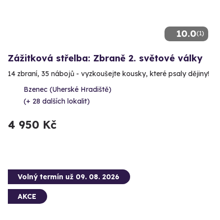
10.0
(1)
Zážitková střelba: Zbraně 2. světové války
14 zbraní, 35 nábojů - vyzkoušejte kousky, které psaly dějiny!
Bzenec (Uherské Hradiště)
(+ 28 dalších lokalit)
4 950 Kč
Volný termín už 09. 08. 2026
AKCE