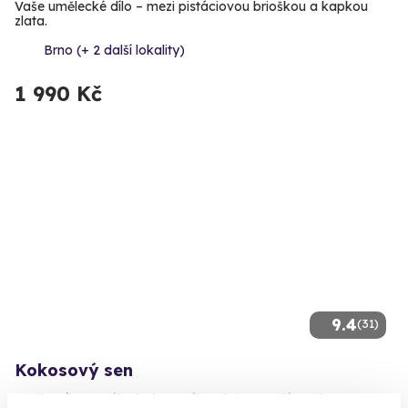
Vaše umělecké dílo – mezi pistáciovou brioškou a kapkou
zlata.
Brno (+ 2 další lokality)
1 990 Kč
9.4
(31)
Kokosový sen
Zažijte sílu pravého kokosového oleje na celém těle.