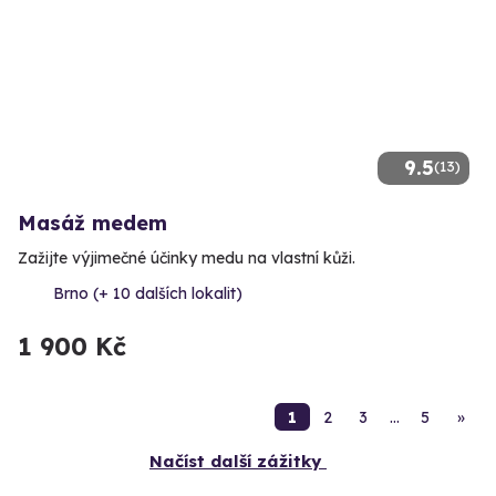
9.5
(13)
Masáž medem
Zažijte výjimečné účinky medu na vlastní kůži.
Brno (+ 10 dalších lokalit)
1 900 Kč
1
2
3
…
5
»
Načíst další zážitky