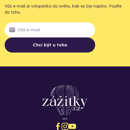
Váš e-mail je vstupenka do světa, kde se žije naplno. Pojďte
do toho.
Chci být u toho