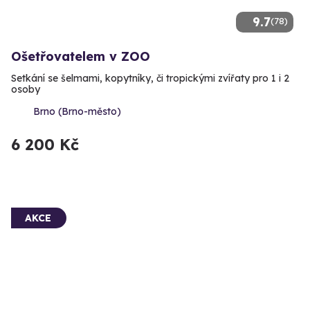
9.7
(78)
Ošetřovatelem v ZOO
Setkání se šelmami, kopytníky, či tropickými zvířaty pro 1 i 2
osoby
Brno (Brno-město)
6 200 Kč
AKCE