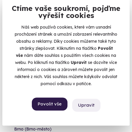
Ctíme vaše soukromí, pojďme
Brno (+ 10 dalších lokalit)
vyřešit cookies
3 290 Kč
Náš web používá cookies, které vám usnadní
procházení stránek a umožní zobrazení relevantního
obsahu a reklamy. Díky cookies můžeme také tyto
stránky zlepšovat. Kliknutím na tlačítko
Povolit
Volný termín už 20. 08. 2026
vše
nám dáte souhlas s použitím všech cookies na
webu. Po kliknutí na tlačítko
Upravit
se dozvíte více
informací o cookies a zároveň můžete povolit jen
některé z nich. Váš souhlas můžete kdykoliv odvolat
pomocí odkazu v patičce.
9.4
(31)
Povolit vše
Upravit
Jízda v Lamborghini na Moravě
Dopřejte si italský luxus na čtyřech kolech.
Brno (Brno-město)