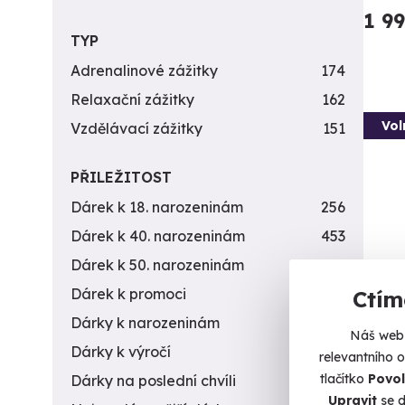
1 9
TYP
Adrenalinové zážitky
174
Relaxační zážitky
162
Vol
Vzdělávací zážitky
151
PŘILEŽITOST
Dárek k 18. narozeninám
256
Dárek k 40. narozeninám
453
Dárek k 50. narozeninám
378
Dárek k promoci
245
Ctím
Záži
Dárky k narozeninám
551
Náš web 
zbra
Dárky k výročí
294
relevantního 
Nálož 
tlačítko
Povol
Dárky na poslední chvíli
450
Upravit
se d