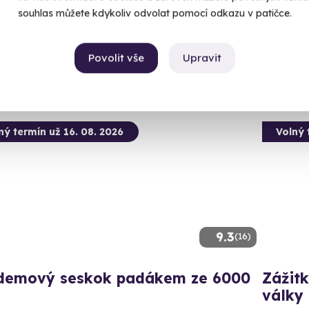
(+ 14
čice (okres Jindřichův Hradec)
souhlas můžete kdykoliv odvolat pomocí odkazu v patičce.
 28 dalších lokalit)
1 590
99 Kč
Povolit vše
Upravit
ný termín už 16. 08. 2026
Volný 
9.3
(16)
demový seskok padákem ze 6000
Zážitk
války