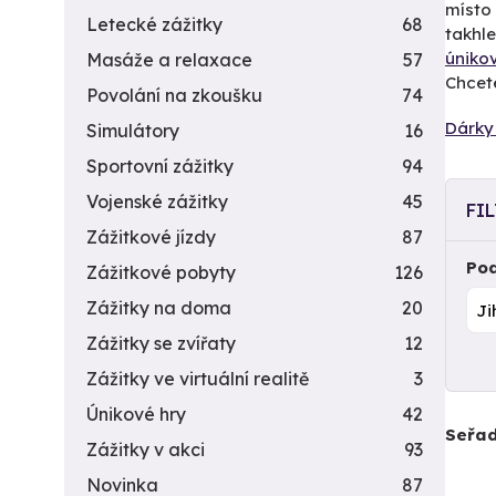
místo 
Letecké zážitky
68
takhle
úniko
Masáže a relaxace
57
Chcet
Povolání na zkoušku
74
Dárky
Simulátory
16
Sportovní zážitky
94
Vojenské zážitky
45
FI
Zážitkové jízdy
87
Pod
Zážitkové pobyty
126
Zážitky na doma
20
Zážitky se zvířaty
12
Zážitky ve virtuální realitě
3
Únikové hry
42
Seřad
Zážitky v akci
93
Novinka
87