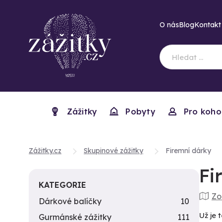
O nás
Blog
Kontakt
Zážitky
Pobyty
Pro koho
Zážitky.cz
Skupinové zážitky
Firemní dárky
Fi
KATEGORIE
Zo
Dárkové balíčky
10
Už je 
Gurmánské zážitky
111