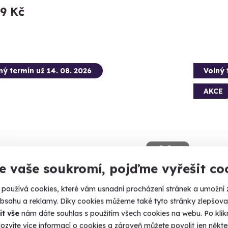
99 Kč
ný termín už 14. 08. 2026
Volný 
AKCE
9.8
(48)
e vaše soukromí, pojďme vyřešit co
tková střelba: Megabalíček - 24
Flybo
používá cookies, které vám usnadní procházení stránek a umožní 
ní
Jen vy, fl
obsahu a reklamy. Díky cookies můžeme také tyto stránky zlepšovat
130 nábojů z 24 různých zbraní!
it vše
nám dáte souhlas s použitím všech cookies na webu. Po kliknu
Lipno
ozvíte více informací o cookies a zároveň můžete povolit jen někter