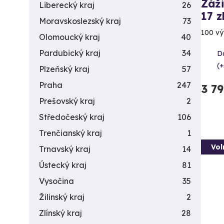
Záži
Liberecký kraj
26
17 z
Moravskoslezský kraj
73
100 vý
Olomoucký kraj
40
Pardubický kraj
34
Da
(+
Plzeňský kraj
57
Praha
247
3 7
Prešovský kraj
2
Středočeský kraj
106
Trenčianský kraj
1
Vol
Trnavský kraj
14
Ústecký kraj
81
Vysočina
35
Žilinský kraj
2
Zlínský kraj
28