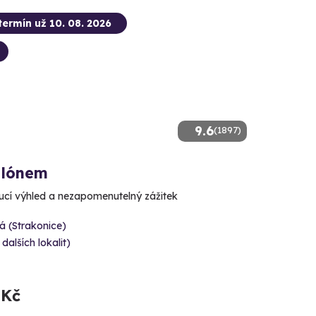
termín už 10. 08. 2026
9.6
(1897)
alónem
cí výhled a nezapomenutelný zážitek
á (Strakonice)
 dalších lokalit)
 Kč