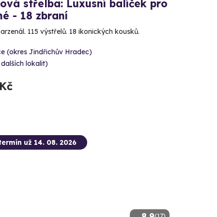
ová střelba: Luxusní balíček pro
é - 18 zbraní
 arzenál. 115 výstřelů. 18 ikonických kousků.
e (okres Jindřichův Hradec)
 dalších lokalit)
 Kč
termín už 14. 08. 2026
8.9
(17)