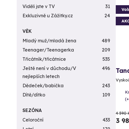
Viděli jste v TV
31
Vol
Exkluzivně u Zážitky.cz
24
AK
VĚK
Mladý muž/mladá žena
489
Teenager/Teenagerka
209
Třicátník/třicátnice
535
Ještě není v důchodu/V
496
Tan
nejlepších letech
Vyskočt
Dědeček/babička
243
K
Dítě/dítko
109
(+
SEZÓNA
4 590 
3 9
Celoroční
433