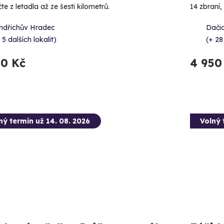
e z letadla až ze šesti kilometrů.
14 zbraní,
indřichův Hradec
Dačic
 5 dalších lokalit)
(+ 28
50 Kč
4 950
ný termín už 14. 08. 2026
Volný 