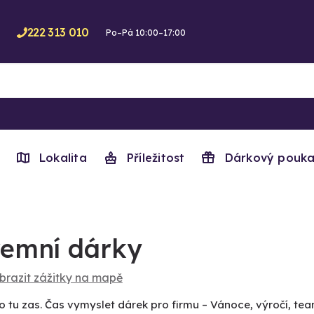
222 313 010
Po–Pá 10:00–17:00
Lokalita
Příležitost
Dárkový pouka
remní dárky
brazit zážitky na mapě
to tu zas. Čas vymyslet dárek pro firmu – Vánoce, výročí, team