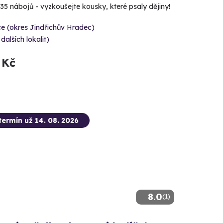
 35 nábojů - vyzkoušejte kousky, které psaly dějiny!
e (okres Jindřichův Hradec)
 dalších lokalit)
 Kč
termín už 14. 08. 2026
8.0
(1)