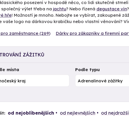
klasického posezení v hospodě něco, co lidi skutečně stmel
 společný výlet třeba na
jachtu
? Nebo řízená
degustace vín
vé hře
! Možností je mnoho. Nebojte se vybírat, zakoupené záž
e vaše logo na dárkovou krabičku nebo vlastní věnování? V
 pro zaměstnance (269)
Dárky pro zákazníky a firemní par
LTROVÁNÍ ZÁŽITKŮ
le místa
Podle typu
od nejoblíbenějších
od nejlevnějších
od nejdražš
it: