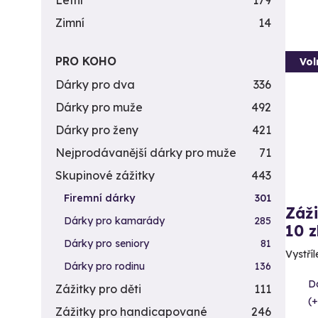
Letní
179
Zimní
14
PRO KOHO
Vol
Dárky pro dva
336
Dárky pro muže
492
Dárky pro ženy
421
Nejprodávanější dárky pro muže
71
Skupinové zážitky
443
Firemní dárky
301
Záži
Dárky pro kamarády
285
10 z
Dárky pro seniory
81
Vystříl
Dárky pro rodinu
136
Da
Zážitky pro děti
111
(+
Zážitky pro handicapované
246