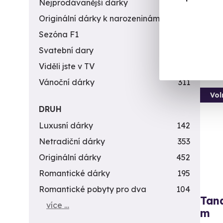
Da
Nejprodávanější dárky
56
(+
Originální dárky k narozeninám
422
Sezóna F1
4
4 9
Svatební dary
196
Viděli jste v TV
31
Vánoční dárky
311
Vol
DRUH
Luxusní dárky
142
Netradiční dárky
353
Originální dárky
452
Romantické dárky
195
Romantické pobyty pro dva
104
Tan
více …
m