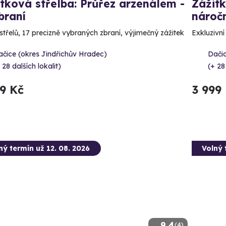
tková střelba: Průřez arzenálem -
Zážitk
braní
náročn
střelů, 17 precizně vybraných zbraní, výjimečný zážitek
Exkluzivní
čice (okres Jindřichův Hradec)
Dačic
 28 dalších lokalit)
(+ 28
99 Kč
3 999
ný termín už 12. 08. 2026
Volný 
9.4
(4)