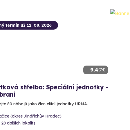
ný termín už 12. 08. 2026
9.4
(74)
tková střelba: Speciální jednotky -
braní
ejte 80 nábojů jako člen elitní jednotky URNA.
čice (okres Jindřichův Hradec)
 28 dalších lokalit)