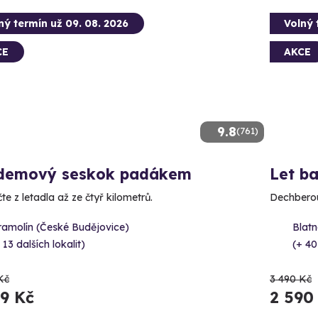
ný termín už 09. 08. 2026
Volný 
CE
AKCE
9.8
(761)
demový seskok padákem
Let b
e z letadla až ze čtyř kilometrů.
Dechberou
ramolín (České Budějovice)
Blatn
 13 dalších lokalit)
(+ 40
Kč
3 490 Kč
89 Kč
2 590