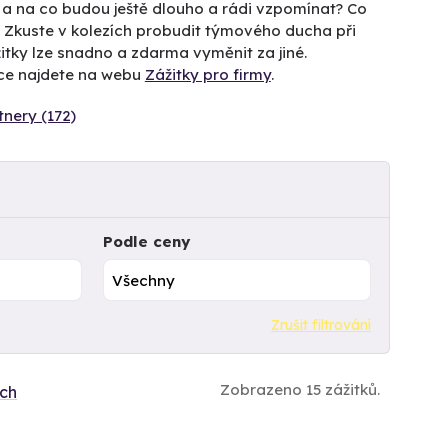
í a na co budou ještě dlouho a rádi vzpomínat? Co
? Zkuste v kolezích probudit týmového ducha při
itky lze snadno a zdarma vyměnit za jiné.
íce najdete na webu
Zážitky pro firmy
.
tnery (172)
Podle ceny
Zrušit filtrování
Zobrazeno 15 zážitků.
ích