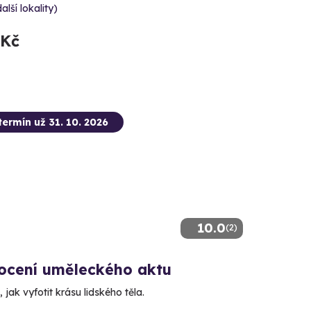
alší lokality)
 Kč
termín už 31. 10. 2026
10.0
(2)
focení uměleckého aktu
 jak vyfotit krásu lidského těla.