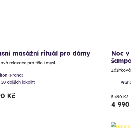
sní masážní rituál pro dámy
Noc v
šampa
ová relaxace pro tělo i mysl.
Zážitková
lton (Praha)
 10 dalších lokalit)
Prah
90 Kč
5 490 Kč
4 990