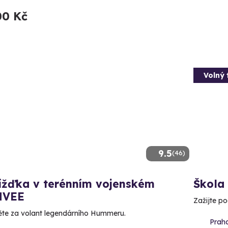
00 Kč
Volný 
9.5
(46)
jížďka v terénním vojenském
Škola
MVEE
Zažijte p
te za volant legendárního Hummeru.
Prah