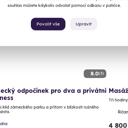
souhlas můžete kdykoliv odvolat pomocí odkazu v patičce.
Povolit vše
Upravit
Novin
8.0
(3)
ecký odpočinek pro dva a privátní
Masáž
lness
Tři hodiny
 si klid zámeckého parku a přitom v blízkosti rušného
ěsta.
Říča
raha
4 800