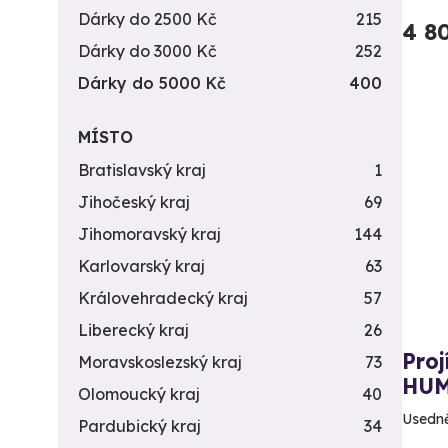
Dárky do 2500 Kč
215
4 8
Dárky do 3000 Kč
252
Dárky do 5000 Kč
400
MÍSTO
Bratislavský kraj
1
Jihočeský kraj
69
Jihomoravský kraj
144
Karlovarský kraj
63
Královehradecký kraj
57
Liberecký kraj
26
Pro
Moravskoslezský kraj
73
HU
Olomoucký kraj
40
Usedně
Pardubický kraj
34