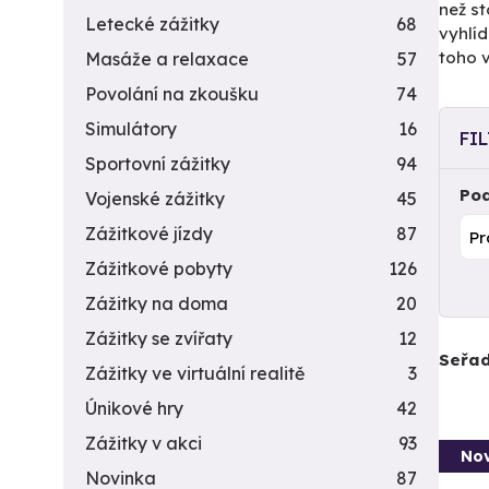
než st
Letecké zážitky
68
vyhlíd
toho 
Masáže a relaxace
57
Povolání na zkoušku
74
Simulátory
16
FI
Sportovní zážitky
94
Pod
Vojenské zážitky
45
Zážitkové jízdy
87
Zážitkové pobyty
126
Zážitky na doma
20
Zážitky se zvířaty
12
Seřad
Zážitky ve virtuální realitě
3
Únikové hry
42
Zážitky v akci
93
Nov
Novinka
87