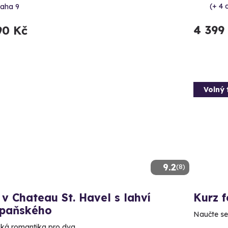
(+ 4 d
raha 9
4 399
90 Kč
Volný 
9.2
(8)
v Chateau St. Havel s lahví
Kurz 
paňského
Naučte se,
á romantika pro dva.