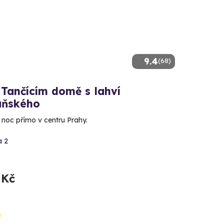
9.4
(68)
 Tančícím domě s lahví
ňského
 noc přímo v centru Prahy.
a 2
 Kč