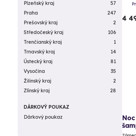
Plzeňský kraj
57
P
Praha
247
4 4
Prešovský kraj
2
Středočeský kraj
106
Trenčianský kraj
1
Trnavský kraj
14
Ústecký kraj
81
Vysočina
35
Žilinský kraj
2
Zlínský kraj
28
DÁRKOVÝ POUKAZ
Dárkový poukaz
Noc 
šam
Zámeck