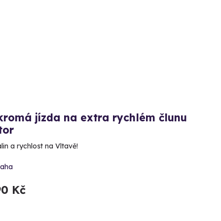
romá jízda na extra rychlém člunu
tor
in a rychlost na Vltavě!
raha
90 Kč