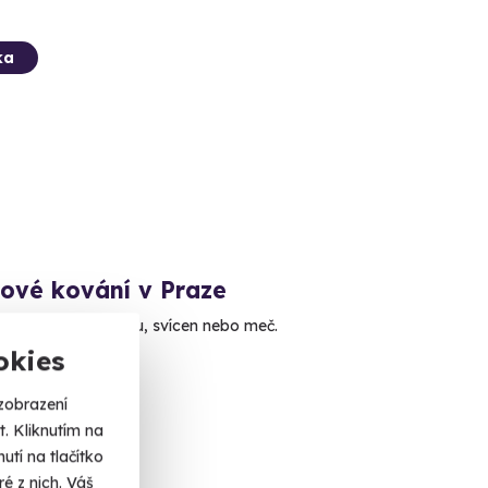
ka
kové kování v Praze
i vlastní nůž, sekeru, svícen nebo meč.
okies
a 1
zobrazení
 Kč
. Kliknutím na
tí na tlačítko
é z nich. Váš