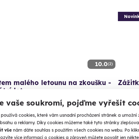
Novin
10.0
(2)
tem malého letounu na zkoušku -
Zážit
átní let
Ukovejte s
si pilotovat skutečný ultralight.
e vaše soukromí, pojďme vyřešit co
Prah
raha 9 - Letňany
používá cookies, které vám usnadní procházení stránek a umožní 
4 900
 2 další lokality)
obsahu a reklamy. Díky cookies můžeme také tyto stránky zlepšovat
it vše
nám dáte souhlas s použitím všech cookies na webu. Po kliknu
00 Kč
ozvíte více informací o cookies a zároveň můžete povolit jen někter