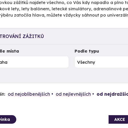
ovkou zážitků najdete všechno, co Vás kdy napadlo a plno to
kové lety, lety balónem, letecké simulátory, adrenalinové 
výběru zatočila hlava, můžete vždycky sáhnout po univerzál
LTROVÁNÍ ZÁŽITKŮ
le místa
Podle typu
od nejoblíbenějších
od nejlevnějších
od nejdražší
it:
inka
AKCE