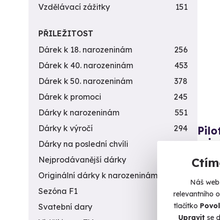
Vzdělávací zážitky
151
PŘILEŽITOST
Dárek k 18. narozeninám
256
Dárek k 40. narozeninám
453
Dárek k 50. narozeninám
378
Dárek k promoci
245
Dárky k narozeninám
551
Dárky k výročí
294
Pilo
priv
Dárky na poslední chvíli
450
Zkuste 
Nejprodávanější dárky
56
Ctím
Originální dárky k narozeninám
422
P
Náš web 
Sezóna F1
4
(+
relevantního 
tlačítko
Povol
Svatební dary
196
4 9
Upravit
se d