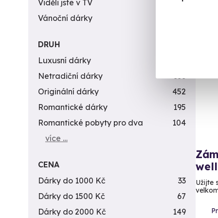
Viděli jste v TV
31
Vánoční dárky
311
DRUH
Luxusní dárky
142
Netradiční dárky
353
Originální dárky
452
Romantické dárky
195
Romantické pobyty pro dva
104
více …
Zám
CENA
wel
Dárky do 1000 Kč
33
Užijte
velkom
Dárky do 1500 Kč
67
P
Dárky do 2000 Kč
149