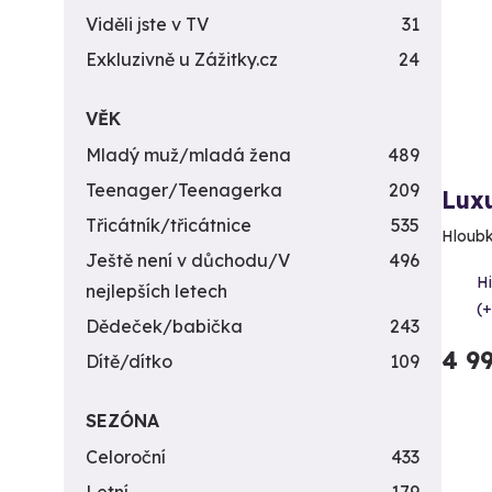
Viděli jste v TV
31
Exkluzivně u Zážitky.cz
24
VĚK
Mladý muž/mladá žena
489
Teenager/Teenagerka
209
Luxu
Třicátník/třicátnice
535
Hloubk
Ještě není v důchodu/V
496
Hi
nejlepších letech
(+
Dědeček/babička
243
4 9
Dítě/dítko
109
SEZÓNA
Celoroční
433