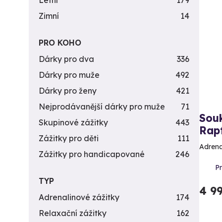
Letní
179
Zimní
14
PRO KOHO
Dárky pro dva
336
Dárky pro muže
492
Dárky pro ženy
421
Nejprodávanější dárky pro muže
71
Souk
Skupinové zážitky
443
Rap
Zážitky pro děti
111
Adrenal
Zážitky pro handicapované
246
P
TYP
4 9
Adrenalinové zážitky
174
Relaxační zážitky
162