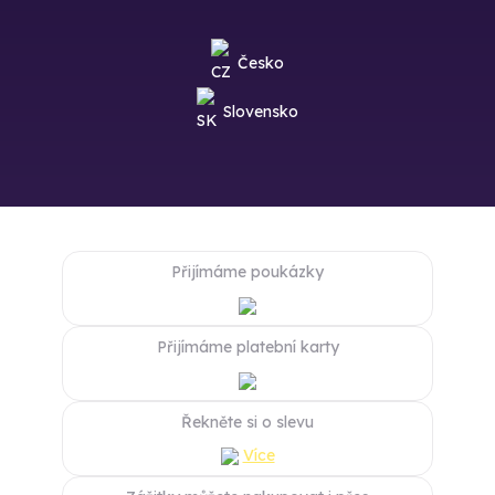
Česko
Slovensko
Přijímáme poukázky
Přijímáme platební karty
Řekněte si o slevu
Více