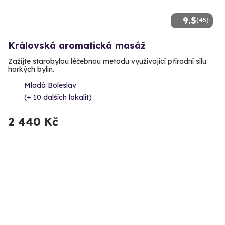
9.5
(45)
Královská aromatická masáž
Zažijte starobylou léčebnou metodu využívající přírodní sílu
horkých bylin.
Mladá Boleslav
(+ 10 dalších lokalit)
2 440 Kč