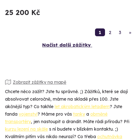
25 200 Kč
1
2
3
»
Načíst další zážitky
Zobrazit zážitky na mapě
Chcete něco zažít? Jste tu správně. ;) Zážitků, které se dají
absolvovat celoročně, máme na skladě přes 100. Jste
akčnější typ? Co takhle
let akrobatickým letadlem
? Jste
fanda
vojenství
? Máme pro vás
tanky
a
obrněné
transportéry
, jen nastoupit a drandit. Máte rádi přírodu? Při
kurzu lezení na skále
s ní budete v blízkém kontaktu. ;)
Kvalitním pitím vás nikdo neurazí? Co třeba
ochutnávka