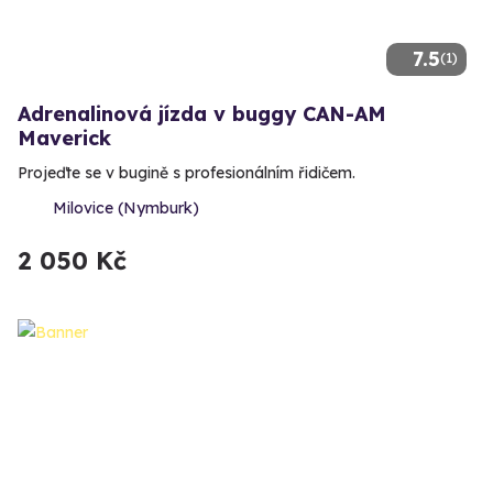
7.5
(1)
Adrenalinová jízda v buggy CAN-AM
Maverick
Projeďte se v bugině s profesionálním řidičem.
Milovice (Nymburk)
2 050 Kč