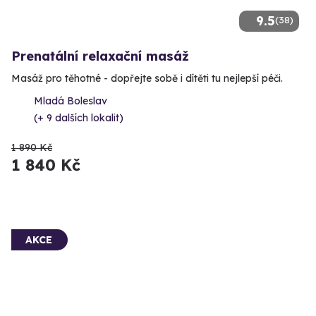
9.5
(38)
Prenatální relaxační masáž
Masáž pro těhotné - dopřejte sobě i dítěti tu nejlepší péči.
Mladá Boleslav
(+ 9 dalších lokalit)
1 890 Kč
1 840 Kč
AKCE