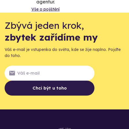
agentur.
Vše o pojištění
Zbývá jeden krok,
zbytek zařídíme my
Váš e-mail je vstupenka do světa, kde se žije naplno. Pojďte
do toho.
Chci být u toho