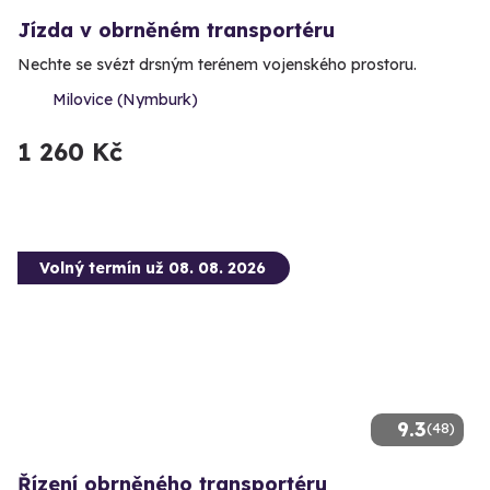
Jízda v obrněném transportéru
Nechte se svézt drsným terénem vojenského prostoru.
Milovice (Nymburk)
1 260 Kč
Volný termín už 08. 08. 2026
9.3
(48)
Řízení obrněného transportéru