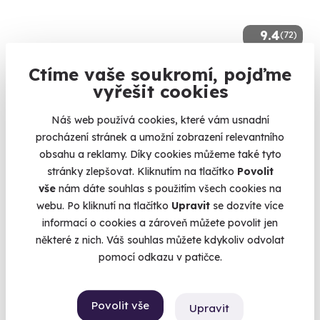
9.4
(72)
Akční střelba
Ctíme vaše soukromí, pojďme
vyřešit cookies
Zastřílejte si z brokovnice nebo kalašnikova.
Milovice (okres Nymburk) (Nymburk)
Náš web používá cookies, které vám usnadní
procházení stránek a umožní zobrazení relevantního
2 080 Kč
obsahu a reklamy. Díky cookies můžeme také tyto
stránky zlepšovat. Kliknutím na tlačítko
Povolit
vše
nám dáte souhlas s použitím všech cookies na
webu. Po kliknutí na tlačítko
Upravit
se dozvíte více
informací o cookies a zároveň můžete povolit jen
některé z nich. Váš souhlas můžete kdykoliv odvolat
pomocí odkazu v patičce.
Povolit vše
Upravit