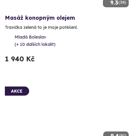
9.3
(38)
Masáž konopným olejem
Travička zelená to je moje potěšení.
Mladá Boleslav
(+ 10 dalších lokalit)
1 940 Kč
AKCE
9.4
(91)