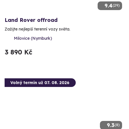
9.4
(29)
Land Rover offroad
Zažijte nejlepší terenní vozy světa.
Milovice (Nymburk)
3 890 Kč
Volný termín už 07. 08. 2026
9.3
(8)