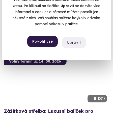
zbraní
webu. Po kliknutí na tlačítko
Upravit
se dozvíte více
100 výstřelů, 17 precizně vybraných zbraní, výjimečný zážitek
informací o cookies a zároveň můžete povolit jen
Drahany (okres Prostějov)
některé z nich. Váš souhlas můžete kdykoliv odvolat
(+ 28 dalších lokalit)
pomocí odkazu v patičce.
3 799 Kč
Povolit vše
Upravit
Volný termín už 14. 08. 2026
8.0
(1)
Zážitková střelba: Luxusní balíček pro