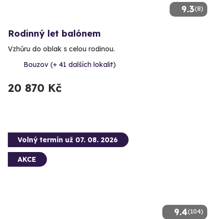
9.3
(8)
Rodinný let balónem
Vzhůru do oblak s celou rodinou.
Bouzov (+ 41 dalších lokalit)
20 870 Kč
Volný termín už 07. 08. 2026
AKCE
9.4
(104)