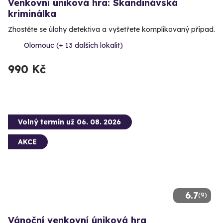
Venkovní úniková hra: Skandinávská
kriminálka
Zhostěte se úlohy detektiva a vyšetřete komplikovaný případ.
Olomouc (+ 13 dalších lokalit)
990 Kč
Volný termín už 06. 08. 2026
AKCE
6.7
(9)
Vánoční venkovní úniková hra