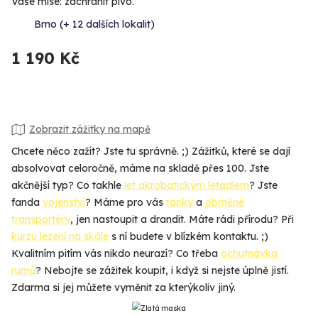
Vaše mise: zachránit pivo.
Brno (+ 12 dalších lokalit)
1 190 Kč
Zobrazit zážitky na mapě
Chcete něco zažít? Jste tu správně. ;) Zážitků, které se dají
absolvovat celoročně, máme na skladě přes 100. Jste
akčnější typ? Co takhle
let akrobatickým letadlem
? Jste
fanda
vojenství
? Máme pro vás
tanky
a
obrněné
transportéry
, jen nastoupit a drandit. Máte rádi přírodu? Při
kurzu lezení na skále
s ní budete v blízkém kontaktu. ;)
Kvalitním pitím vás nikdo neurazí? Co třeba
ochutnávka
rumů
? Nebojte se zážitek koupit, i když si nejste úplně jistí.
Zdarma si jej můžete vyměnit za kterýkoliv jiný.