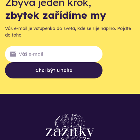
Zbývá jeden krok,
zbytek zařídíme my
Váš e-mail je vstupenka do světa, kde se žije naplno. Pojďte
do toho.
Chci být u toho