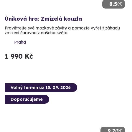
8.5
(4)
Úniková hra: Zmizelá kouzla
Provětrejte své mozkové závity a pomozte vyřešit záhadu
zmizení čarovna z našeho světa.
Praha
1 990 Kč
Volný termín už 15. 09. 2026
Doporučujeme
9.7
(54)