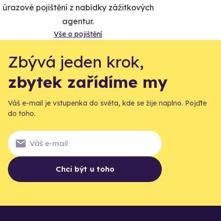
úrazové pojištění z nabídky zážitkových
agentur.
Vše o pojištění
Zbývá jeden krok,
zbytek zařídíme my
Váš e-mail je vstupenka do světa, kde se žije naplno. Pojďte
do toho.
Chci být u toho