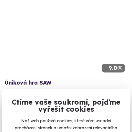
9.0
(8)
Úniková hra SAW
Koho obětujete a kdo přežije?
Ctíme vaše soukromí, pojďme
Praha 10
vyřešit cookies
1 990 Kč
Náš web používá cookies, které vám usnadní
procházení stránek a umožní zobrazení relevantního