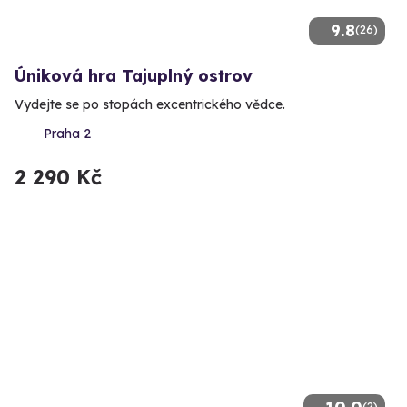
9.8
(26)
Úniková hra Tajuplný ostrov
Vydejte se po stopách excentrického vědce.
Praha 2
2 290 Kč
(2)