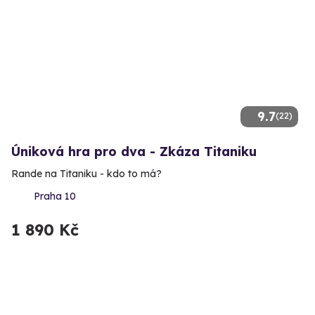
9.7
(22)
Úniková hra pro dva - Zkáza Titaniku
Rande na Titaniku - kdo to má?
Praha 10
1 890 Kč