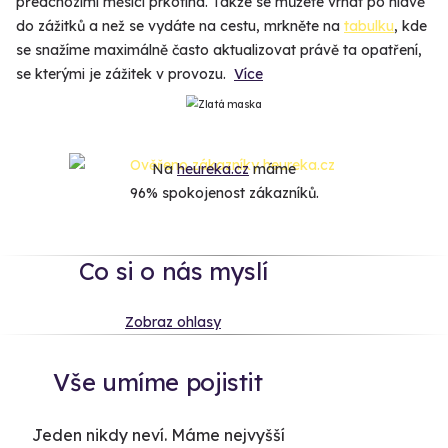
předchozími měsici prkotina. Takže se můžete vrhat po hlavě
do zážitků a než se vydáte na cestu, mrkněte na
tabulku
, kde
se snažíme maximálně často aktualizovat právě ta opatření,
se kterými je zážitek v provozu.
Více
Na
heureka.cz
máme
96% spokojenost zákazníků.
Co si o nás myslí
Zobraz ohlasy
Vše umíme pojistit
Jeden nikdy neví. Máme nejvyšší