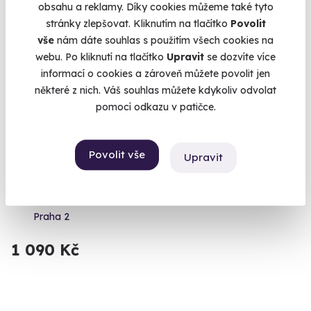
obsahu a reklamy. Díky cookies můžeme také tyto
stránky zlepšovat. Kliknutím na tlačítko
Povolit
Volný termín už 07. 09. 2026
vše
nám dáte souhlas s použitím všech cookies na
webu. Po kliknutí na tlačítko
Upravit
se dozvíte více
informací o cookies a zároveň můžete povolit jen
některé z nich. Váš souhlas můžete kdykoliv odvolat
pomocí odkazu v patičce.
9.3
(365)
Povolit vše
Upravit
Degustace světových vín
Ochutnejte ta nejlepší světová vína.
Praha 2
1 090 Kč