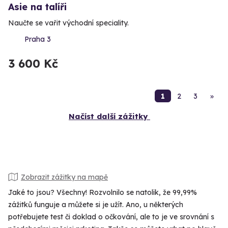
Asie na talíři
Naučte se vařit východní speciality.
Praha 3
3 600 Kč
1
2
3
»
Načíst další zážitky
Zobrazit zážitky na mapě
Jaké to jsou? Všechny! Rozvolnilo se natolik, že 99,99%
zážitků funguje a můžete si je užít. Ano, u některých
potřebujete test či doklad o očkování, ale to je ve srovnání s