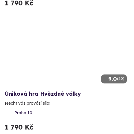
1 790 Kč
9.0
(20)
Úniková hra Hvězdné války
Nechť vás provází síla!
Praha 10
1 790 Kč