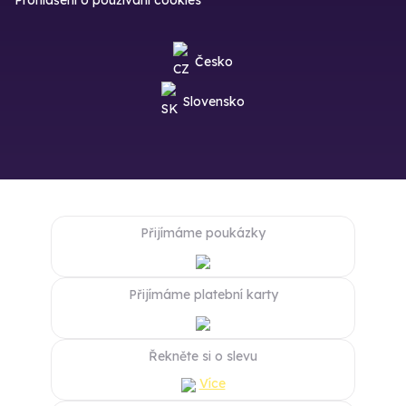
Prohlášení o používání cookies
Česko
Slovensko
Přijímáme poukázky
Přijímáme platební karty
Řekněte si o slevu
Více