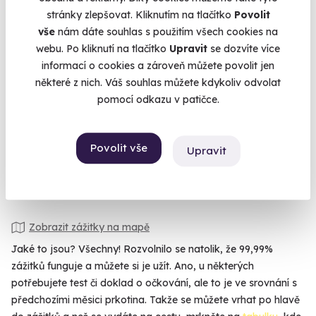
stránky zlepšovat. Kliknutím na tlačítko
Povolit
9.5
(19)
vše
nám dáte souhlas s použitím všech cookies na
webu. Po kliknutí na tlačítko
Upravit
se dozvíte více
Škola smyku v Mostě
informací o cookies a zároveň můžete povolit jen
některé z nich. Váš souhlas můžete kdykoliv odvolat
Naučte se řídit bezpečně.
pomocí odkazu v patičce.
Most
5 099 Kč
Povolit vše
Upravit
4 990 Kč
Zobrazit zážitky na mapě
Jaké to jsou? Všechny! Rozvolnilo se natolik, že 99,99%
zážitků funguje a můžete si je užít. Ano, u některých
potřebujete test či doklad o očkování, ale to je ve srovnání s
předchozími měsici prkotina. Takže se můžete vrhat po hlavě