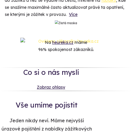
do zážitků a než se vydáte na cestu, mrkněte na
tabulku
, kde
se snažíme maximálně často aktualizovat právě ta opatření,
se kterými je zážitek v provozu.
Více
Na
heureka.cz
máme
96% spokojenost zákazníků.
Co si o nás myslí
Zobraz ohlasy
Vše umíme pojistit
Jeden nikdy neví. Máme nejvyšší
úrazové pojištění z nabídky zážitkových