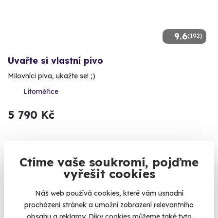
9.6
(192)
Uvařte si vlastní pivo
Milovníci piva, ukažte se! ;)
Litoměřice
5 790 Kč
Ctíme vaše soukromí, pojďme
Volný termín už 22. 08. 2026
vyřešit cookies
AKCE
Náš web používá cookies, které vám usnadní
procházení stránek a umožní zobrazení relevantního
obsahu a reklamy. Díky cookies můžeme také tyto