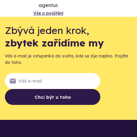
agentur.
Vše o pojištění
Zbývá jeden krok,
zbytek zařídíme my
Váš e-mail je vstupenka do světa, kde se žije naplno. Pojďte
do toho.
Chci být u toho