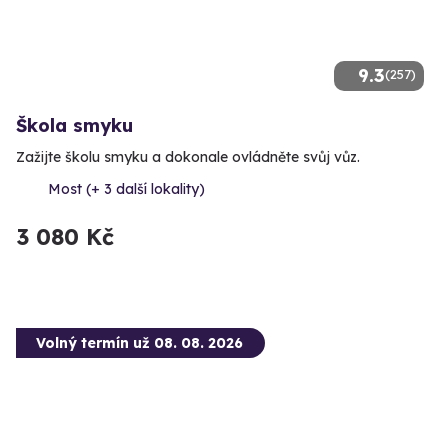
9.3
(257)
Škola smyku
Zažijte školu smyku a dokonale ovládněte svůj vůz.
Most (+ 3 další lokality)
3 080 Kč
Volný termín už 08. 08. 2026