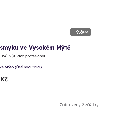
9.6
(22)
 smyku ve Vysokém Mýtě
svůj vůz jako profesionál.
é Mýto (Ústí nad Orlicí)
 Kč
Zobrazeny 2 zážitky.