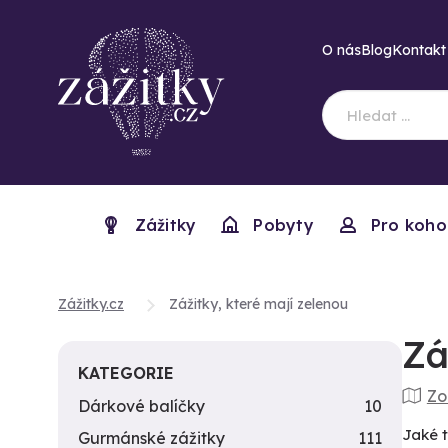
O nás
Blog
Kontakt
Zážitky
Pobyty
Pro koho
Zážitky.cz
Zážitky, které mají zelenou
Zá
KATEGORIE
Zo
Dárkové balíčky
10
Jaké t
Gurmánské zážitky
111