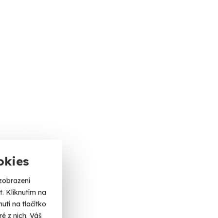
okies
zobrazení
. Kliknutím na
tí na tlačítko
é z nich. Váš