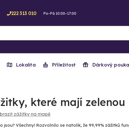
222 313 010
Po–Pá 10:00–17:00
Lokalita
Příležitost
Dárkový pouka
žitky, které mají zelenou
brazit zážitky na mapě
o jsou? Všechny! Rozvolnilo se natolik, že 99,99% zážitků fung