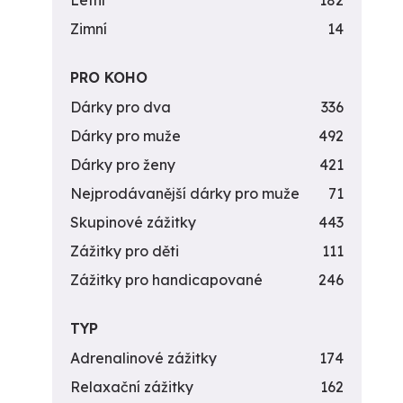
Letní
182
Zimní
14
PRO KOHO
Dárky pro dva
336
Dárky pro muže
492
Dárky pro ženy
421
Nejprodávanější dárky pro muže
71
Skupinové zážitky
443
Zážitky pro děti
111
Zážitky pro handicapované
246
TYP
Adrenalinové zážitky
174
Relaxační zážitky
162