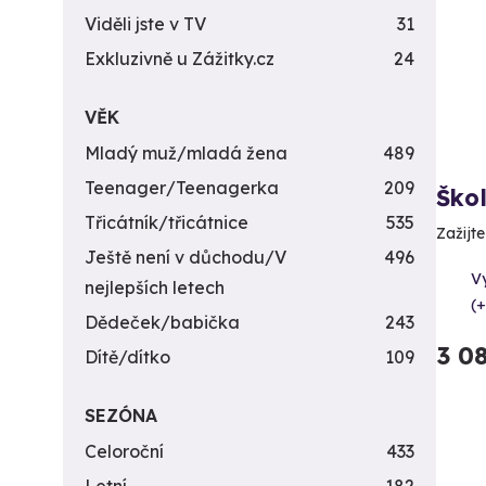
Viděli jste v TV
31
Exkluzivně u Zážitky.cz
24
VĚK
Mladý muž/mladá žena
489
Teenager/Teenagerka
209
Ško
Třicátník/třicátnice
535
Zažijt
Ještě není v důchodu/V
496
V
nejlepších letech
(+
Dědeček/babička
243
3 0
Dítě/dítko
109
SEZÓNA
Celoroční
433