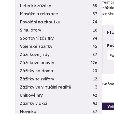
test č
Letecké zážitky
68
zážitk
se kte
Masáže a relaxace
57
Povolání na zkoušku
74
Simulátory
16
FI
Sportovní zážitky
94
Pod
Vojenské zážitky
45
Zážitkové jízdy
87
Zážitkové pobyty
126
Zážitky na doma
20
Zážitky se zvířaty
12
Seřad
Zážitky ve virtuální realitě
3
Únikové hry
42
Zážitky v akci
93
Vol
Novinka
87