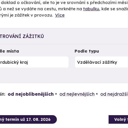
i doklad o očkování, ale to je ve srovnání s předchozími měs
ů a než se vydáte na cestu, mrkněte na
tabulku
, kde se snaž
rými je zážitek v provozu.
Více
LTROVÁNÍ ZÁŽITKŮ
le místa
Podle typu
od nejoblíbenějších
od nejlevnějších
od nejdražš
it:
ný termín už 17. 08. 2026
Volný 