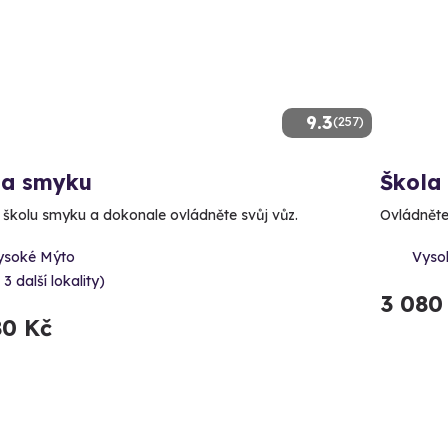
9.3
(257)
la smyku
Škola
e školu smyku a dokonale ovládněte svůj vůz.
Ovládněte 
ysoké Mýto
Vysok
 3 další lokality)
3 080
80 Kč