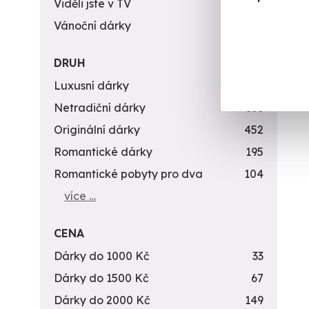
Viděli jste v TV
31
Vánoční dárky
311
DRUH
Luxusní dárky
142
Netradiční dárky
353
Originální dárky
452
Romantické dárky
195
Romantické pobyty pro dva
104
více …
CENA
Dárky do 1000 Kč
33
Dárky do 1500 Kč
67
Dárky do 2000 Kč
149