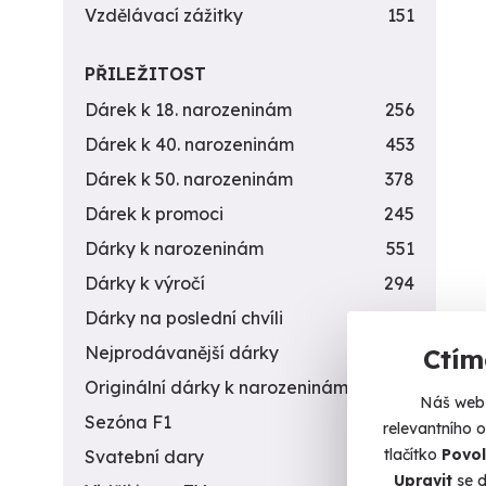
Vzdělávací zážitky
151
PŘILEŽITOST
Dárek k 18. narozeninám
256
Dárek k 40. narozeninám
453
Dárek k 50. narozeninám
378
Dárek k promoci
245
Dárky k narozeninám
551
Dárky k výročí
294
Dárky na poslední chvíli
450
Nejprodávanější dárky
56
Ctím
Originální dárky k narozeninám
422
Náš web 
Sezóna F1
4
relevantního 
tlačítko
Povol
Svatební dary
196
Upravit
se d