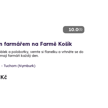
10.0
(1)
n farmářem na Farmě Košík
blek a polobotky, vemte si flanelku a vrhněte se do
 mají farmáři každý den.
k - Tuchom (Nymburk)
 Kč