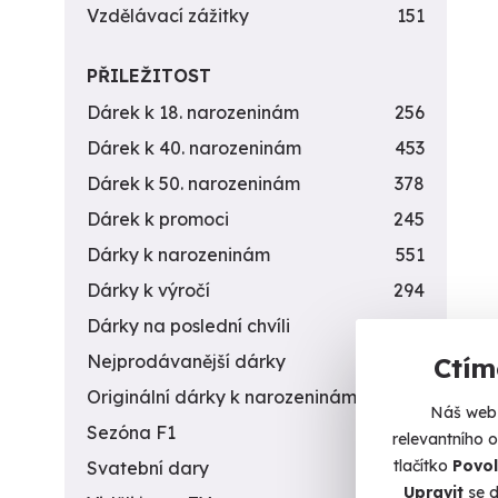
Vzdělávací zážitky
151
PŘILEŽITOST
Dárek k 18. narozeninám
256
Dárek k 40. narozeninám
453
Dárek k 50. narozeninám
378
Dárek k promoci
245
Dárky k narozeninám
551
Dárky k výročí
294
Dárky na poslední chvíli
450
Nejprodávanější dárky
56
Ctím
Originální dárky k narozeninám
422
Náš web 
Sezóna F1
4
relevantního 
tlačítko
Povol
Svatební dary
196
Upravit
se d