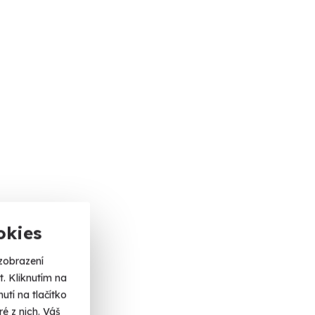
okies
zobrazení
. Kliknutím na
tí na tlačítko
é z nich. Váš