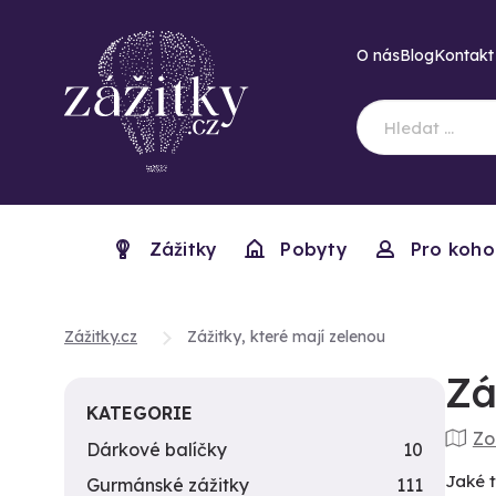
O nás
Blog
Kontakt
Zážitky
Pobyty
Pro koho
Zážitky.cz
Zážitky, které mají zelenou
Zá
KATEGORIE
Zo
Dárkové balíčky
10
Jaké t
Gurmánské zážitky
111