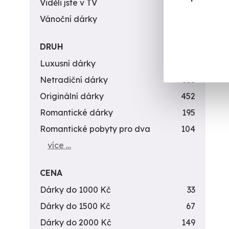
Viděli jste v TV
31
Vánoční dárky
311
DRUH
Luxusní dárky
142
Netradiční dárky
353
Originální dárky
452
Romantické dárky
195
Romantické pobyty pro dva
104
více …
CENA
Dárky do 1000 Kč
33
Dárky do 1500 Kč
67
Dárky do 2000 Kč
149