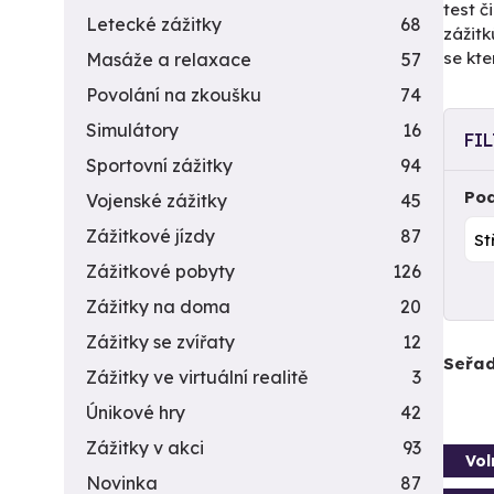
test č
Letecké zážitky
68
zážitk
se kte
Masáže a relaxace
57
Povolání na zkoušku
74
Simulátory
16
FI
Sportovní zážitky
94
Pod
Vojenské zážitky
45
Zážitkové jízdy
87
Zážitkové pobyty
126
Zážitky na doma
20
Zážitky se zvířaty
12
Seřad
Zážitky ve virtuální realitě
3
Únikové hry
42
Zážitky v akci
93
Vol
Novinka
87