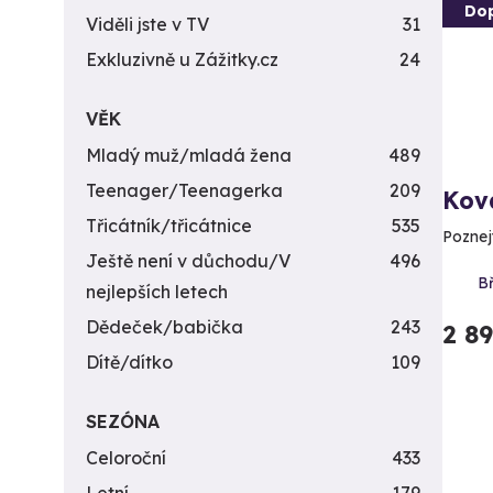
Do
Viděli jste v TV
31
Exkluzivně u Zážitky.cz
24
VĚK
Mladý muž/mladá žena
489
Teenager/Teenagerka
209
Kov
Třicátník/třicátnice
535
Poznej
Ještě není v důchodu/V
496
Bř
nejlepších letech
Dědeček/babička
243
2 8
Dítě/dítko
109
SEZÓNA
Celoroční
433