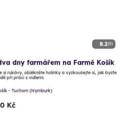
8.2
(5)
dva dny farmářem na Farmě Košík
 si rukávy, oblékněte holinky a vyzkoušejte si, jak byste
dili při práci s vidlemi.
ošík - Tuchom (Nymburk)
90 Kč