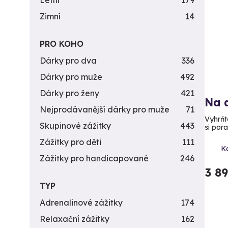
Letní
179
Zimní
14
PRO KOHO
Dárky pro dva
336
Dárky pro muže
492
Dárky pro ženy
421
Na 
Nejprodávanější dárky pro muže
71
Vyhrňte
Skupinové zážitky
443
si pora
Zážitky pro děti
111
K
Zážitky pro handicapované
246
3 8
TYP
Adrenalinové zážitky
174
Relaxační zážitky
162