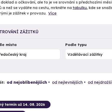
i doklad o očkování, ale to je ve srovnání s předchozími měs
ů a než se vydáte na cestu, mrkněte na
tabulku
, kde se snaž
rými je zážitek v provozu.
Více
LTROVÁNÍ ZÁŽITKŮ
le místa
Podle typu
od nejoblíbenějších
od nejlevnějších
od nejdražš
it:
ný termín už 14. 08. 2026