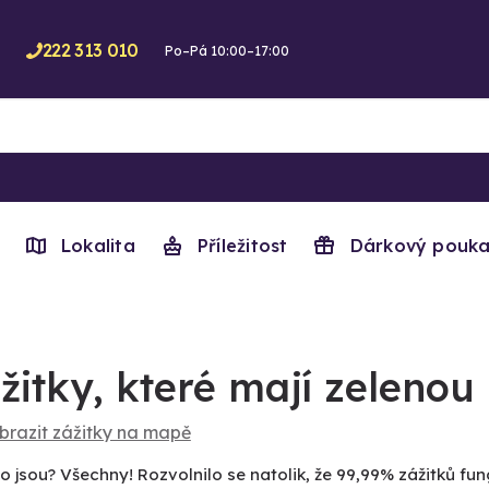
222 313 010
Po–Pá 10:00–17:00
Lokalita
Příležitost
Dárkový pouka
žitky, které mají zelenou
brazit zážitky na mapě
o jsou? Všechny! Rozvolnilo se natolik, že 99,99% zážitků fung