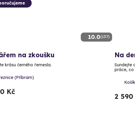
poručujeme
10.0
(137)
ářem na zkoušku
Na de
te krásu černého řemesla.
Sundejte o
práce, co
eznice (Příbram)
Koší
90 Kč
2 590