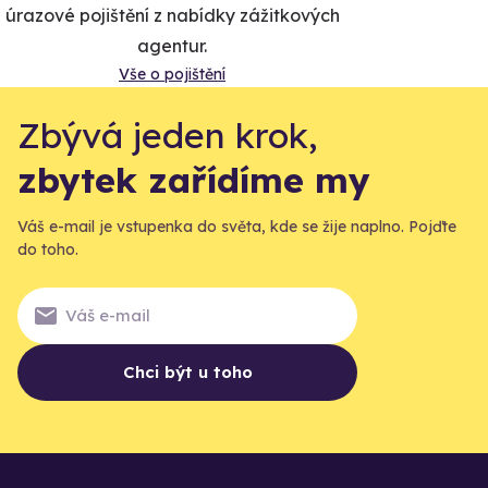
úrazové pojištění z nabídky zážitkových
agentur.
Vše o pojištění
Zbývá jeden krok,
zbytek zařídíme my
Váš e-mail je vstupenka do světa, kde se žije naplno. Pojďte
do toho.
Chci být u toho