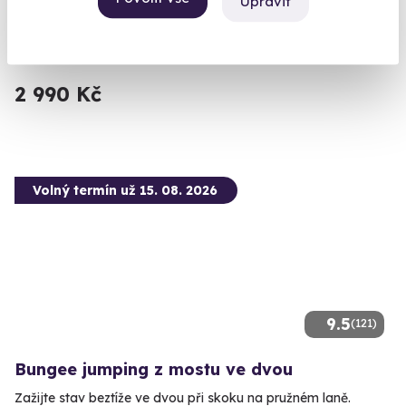
Upravit
Most (Autodrom Most)
(+ 3 další lokality)
2 990 Kč
Volný termín už 15. 08. 2026
9.5
(121)
Bungee jumping z mostu ve dvou
Zažijte stav beztíže ve dvou při skoku na pružném laně.