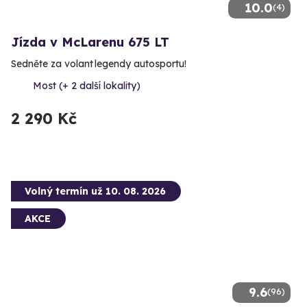
10.0
(4)
Jízda v McLarenu 675 LT
Sedněte za volant legendy autosportu!
Most (+ 2 další lokality)
2 290 Kč
Volný termín už 10. 08. 2026
AKCE
9.6
(96)