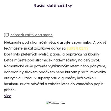
Načíst další zážitky
Zobrazit zážitky na mapě
Nekupujte pod stromeček věci,
darujte vzpomínku
. A právě
teď můžete získat zážitkové dárky za
SUPER CENY
!
Dost bylo pletených svetrů, papučí a přípravků na klouby.
Letos můžete pod stromeček nadělit zážitky na celý život.
Romantické duše potěšíte vyhlídkovým letem nebo pobytem,
dobrodruhy skokem padákem nebo kurzem přežítí, milovníky
aut rychlou jízdou v supersportu a gurmány královskou
hostinou. Buďte odvážní a zabalte letos do vánočního papíru
příběh!
Více