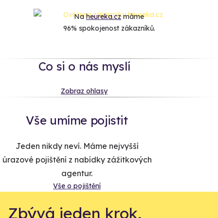
Na
heureka.cz
máme
96% spokojenost zákazníků.
Co si o nás myslí
Zobraz ohlasy
Vše umíme pojistit
Jeden nikdy neví. Máme nejvyšší
úrazové pojištění z nabídky zážitkových
agentur.
Vše o pojištění
Zbývá jeden krok,