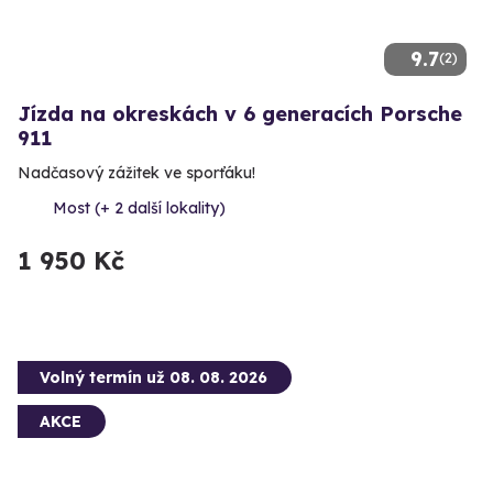
9.7
(2)
Jízda na okreskách v 6 generacích Porsche
911
Nadčasový zážitek ve sporťáku!
Most (+ 2 další lokality)
1 950 Kč
Volný termín už 08. 08. 2026
AKCE