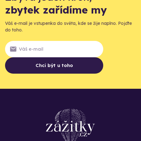
zbytek zařídíme my
Váš e-mail je vstupenka do světa, kde se žije naplno. Pojďte
do toho.
Chci být u toho