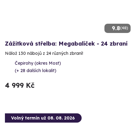
9.8
(48)
Zážitková střelba: Megabalíček - 24 zbraní
Nálož 130 nábojů z 24 různých zbraní!
Čepirohy (okres Most)
(+ 28 dalších lokalit)
4 999 Kč
Volný termín už 08. 08. 2026