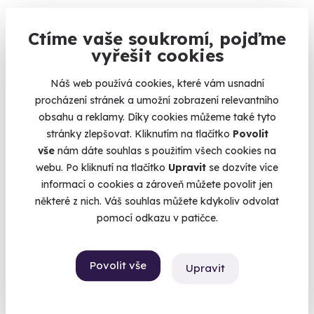
Zážitková střelba: Speciální jednotky - 10
zbraní
Ctíme vaše soukromí, pojďme
vyřešit cookies
Vystřílejte 80 nábojů jako člen elitní jednotky URNA.
Čepirohy (okres Most)
Náš web používá cookies, které vám usnadní
(+ 28 dalších lokalit)
procházení stránek a umožní zobrazení relevantního
obsahu a reklamy. Díky cookies můžeme také tyto
1 999 Kč
stránky zlepšovat. Kliknutím na tlačítko
Povolit
vše
nám dáte souhlas s použitím všech cookies na
webu. Po kliknutí na tlačítko
Upravit
se dozvíte více
informací o cookies a zároveň můžete povolit jen
některé z nich. Váš souhlas můžete kdykoliv odvolat
Volný termín už 09. 08. 2026
pomocí odkazu v patičce.
Povolit vše
Upravit
9.5
(1)