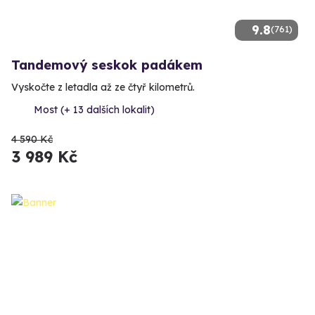
9.8
(761)
Tandemový seskok padákem
Vyskočte z letadla až ze čtyř kilometrů.
Most (+ 13 dalších lokalit)
4 590 Kč
3 989 Kč