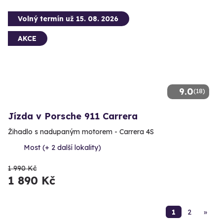
Volný termín už 15. 08. 2026
AKCE
9.0
(18)
Jízda v Porsche 911 Carrera
Žihadlo s nadupaným motorem - Carrera 4S
Most (+ 2 další lokality)
1 990 Kč
1 890 Kč
1
2
»