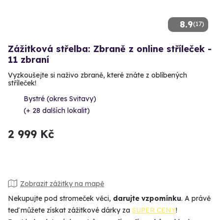
8.9
(17)
Zážitková střelba: Zbraně z online stříleček -
11 zbraní
Vyzkoušejte si naživo zbraně, které znáte z oblíbených
stříleček!
Bystré (okres Svitavy)
(+ 28 dalších lokalit)
2 999 Kč
Zobrazit zážitky na mapě
Nekupujte pod stromeček věci,
darujte vzpomínku
. A právě
teď můžete získat zážitkové dárky za
SUPER CENY
!