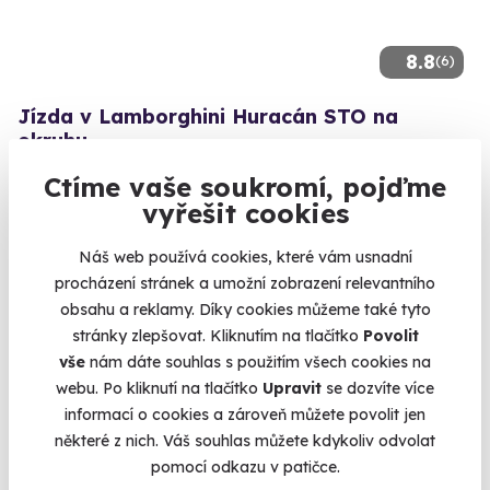
8.8
(6)
Jízda v Lamborghini Huracán STO na
okruhu
Otestujte si jeden z nejluxusnějších sporťáků na světě
Ctíme vaše soukromí, pojďme
vyřešit cookies
Vysoké Mýto
(+ 3 další lokality)
Náš web používá cookies, které vám usnadní
2 990 Kč
procházení stránek a umožní zobrazení relevantního
obsahu a reklamy. Díky cookies můžeme také tyto
stránky zlepšovat. Kliknutím na tlačítko
Povolit
vše
nám dáte souhlas s použitím všech cookies na
webu. Po kliknutí na tlačítko
Upravit
se dozvíte více
informací o cookies a zároveň můžete povolit jen
některé z nich. Váš souhlas můžete kdykoliv odvolat
pomocí odkazu v patičce.