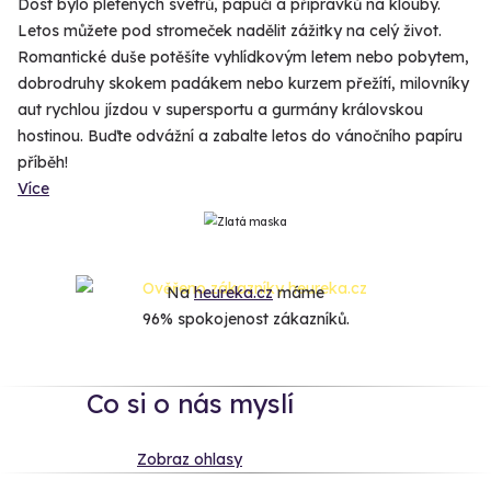
Dost bylo pletených svetrů, papučí a přípravků na klouby.
Letos můžete pod stromeček nadělit zážitky na celý život.
Romantické duše potěšíte vyhlídkovým letem nebo pobytem,
dobrodruhy skokem padákem nebo kurzem přežítí, milovníky
aut rychlou jízdou v supersportu a gurmány královskou
hostinou. Buďte odvážní a zabalte letos do vánočního papíru
příběh!
Více
Na
heureka.cz
máme
96% spokojenost zákazníků.
Co si o nás myslí
Zobraz ohlasy