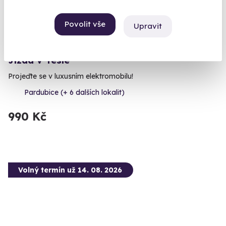
Povolit vše
Upravit
9.9
(19)
Jízda v Tesle
Projeďte se v luxusním elektromobilu!
Pardubice (+ 6 dalších lokalit)
990 Kč
Volný termín už 14. 08. 2026