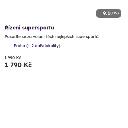
9.1
(119)
Řízení supersportu
Posaďte se za volant těch nejlepších supersportů.
Praha (+ 2 další lokality)
1 990 Kč
1 790 Kč