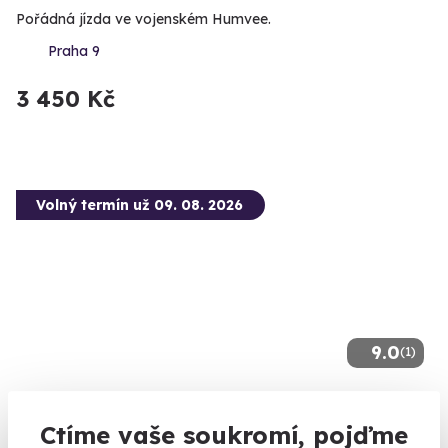
Pořádná jízda ve vojenském Humvee.
Praha 9
3 450 Kč
Volný termín už 09. 08. 2026
9.0
(1)
Privátní vyhlídkový let letadlem
Ctíme vaše soukromí, pojďme
Nezapomenutelné výhledy z ptačí perspektivy