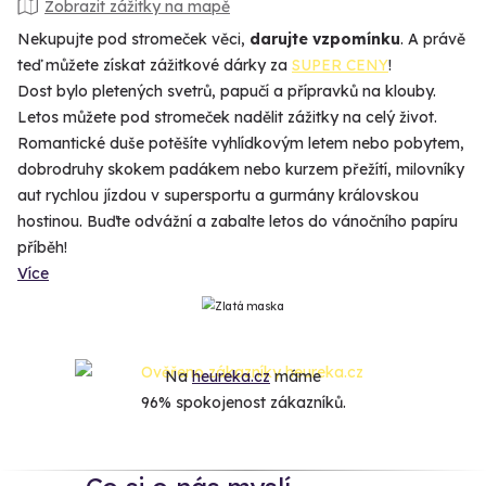
Zobrazit zážitky na mapě
Nekupujte pod stromeček věci,
darujte vzpomínku
. A právě
teď můžete získat zážitkové dárky za
SUPER CENY
!
Dost bylo pletených svetrů, papučí a přípravků na klouby.
Letos můžete pod stromeček nadělit zážitky na celý život.
Romantické duše potěšíte vyhlídkovým letem nebo pobytem,
dobrodruhy skokem padákem nebo kurzem přežítí, milovníky
aut rychlou jízdou v supersportu a gurmány královskou
hostinou. Buďte odvážní a zabalte letos do vánočního papíru
příběh!
Více
Na
heureka.cz
máme
96% spokojenost zákazníků.