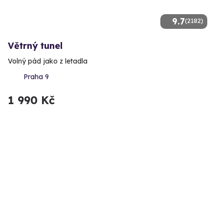
9.7
(2182)
Větrný tunel
Volný pád jako z letadla
Praha 9
1 990 Kč