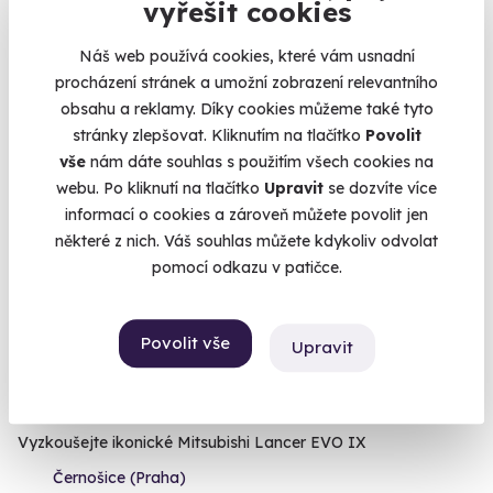
vyřešit cookies
Karlštejn (+ 6 dalších lokalit)
Náš web používá cookies, které vám usnadní
8 170 Kč
procházení stránek a umožní zobrazení relevantního
obsahu a reklamy. Díky cookies můžeme také tyto
stránky zlepšovat. Kliknutím na tlačítko
Povolit
vše
nám dáte souhlas s použitím všech cookies na
webu. Po kliknutí na tlačítko
Upravit
se dozvíte více
Volný termín už 11. 08. 2026
informací o cookies a zároveň můžete povolit jen
některé z nich. Váš souhlas můžete kdykoliv odvolat
pomocí odkazu v patičce.
Povolit vše
Upravit
8.7
(6)
Jízda v Rally speciálu
Vyzkoušejte ikonické Mitsubishi Lancer EVO IX
Černošice (Praha)