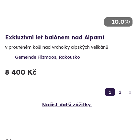
10.0
(3)
Exkluzivní let balónem nad Alpami
v proutěném koši nad vrcholky alpských velikánů
Gemeinde Filzmoos, Rakousko
8 400 Kč
1
2
»
Načíst další zážitky