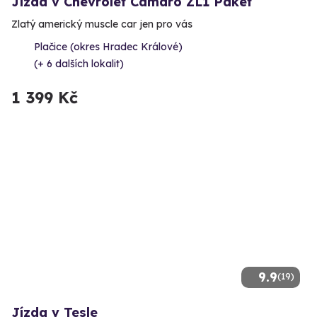
Jízda v Chevrolet Camaro ZL1 Paket
Zlatý americký muscle car jen pro vás
Plačice (okres Hradec Králové)
(+ 6 dalších lokalit)
1 399 Kč
9.9
(19)
Jízda v Tesle