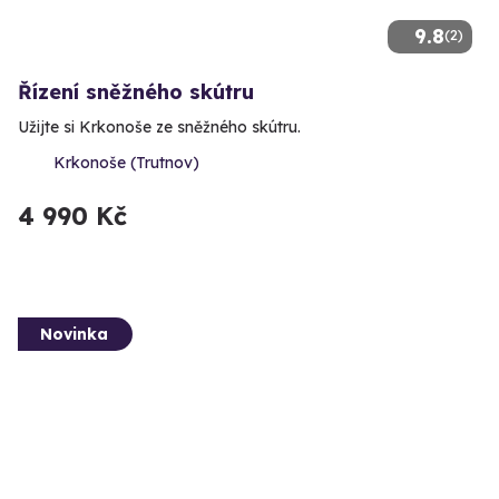
9.8
(2)
Řízení sněžného skútru
Užijte si Krkonoše ze sněžného skútru.
Krkonoše (Trutnov)
4 990 Kč
Novinka