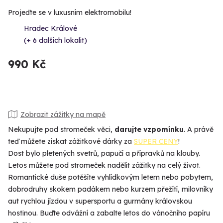
Projeďte se v luxusním elektromobilu!
Hradec Králové
(+ 6 dalších lokalit)
990 Kč
Zobrazit zážitky na mapě
Nekupujte pod stromeček věci,
darujte vzpomínku
. A právě
teď můžete získat zážitkové dárky za
SUPER CENY
!
Dost bylo pletených svetrů, papučí a přípravků na klouby.
Letos můžete pod stromeček nadělit zážitky na celý život.
Romantické duše potěšíte vyhlídkovým letem nebo pobytem,
dobrodruhy skokem padákem nebo kurzem přežítí, milovníky
aut rychlou jízdou v supersportu a gurmány královskou
hostinou. Buďte odvážní a zabalte letos do vánočního papíru