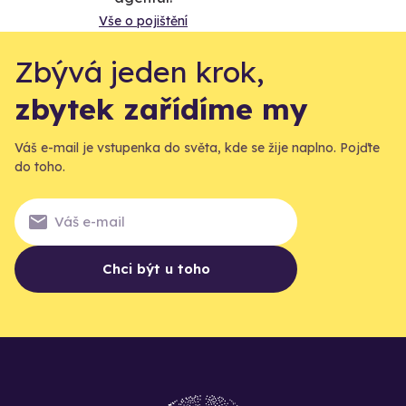
Vše o pojištění
Zbývá jeden krok,
zbytek zařídíme my
Váš e-mail je vstupenka do světa, kde se žije naplno. Pojďte
do toho.
Chci být u toho