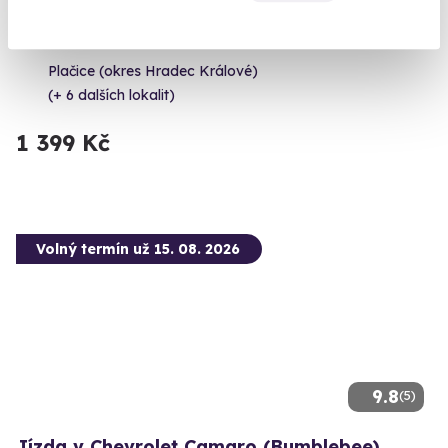
Jízda v Dodge Challenger
Zelenočerný americký muscle car k vašim službám
Plačice (okres Hradec Králové)
(+ 6 dalších lokalit)
1 399 Kč
Volný termín už 15. 08. 2026
9.8
(5)
Jízda v Chevrolet Camaro (Bumblebee)