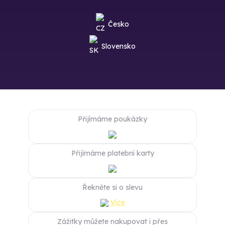
Česko
Slovensko
Přijímáme poukázky
Přijímáme platební karty
Řekněte si o slevu
Více
Zážitky můžete nakupovat i přes