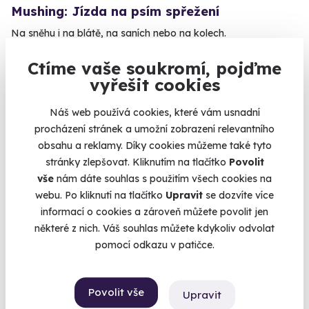
Mushing: Jízda na psím spřežení
Na sněhu i na blátě, na saních nebo na kolech.
Dolní Dvůr (Krkonoše)
Ctíme vaše soukromí, pojďme
(+ 2 další lokality)
vyřešit cookies
3 600 Kč
Náš web používá cookies, které vám usnadní
procházení stránek a umožní zobrazení relevantního
obsahu a reklamy. Díky cookies můžeme také tyto
stránky zlepšovat. Kliknutím na tlačítko
Povolit
Volný termín už 15. 08. 2026
vše
nám dáte souhlas s použitím všech cookies na
webu. Po kliknutí na tlačítko
Upravit
se dozvíte více
informací o cookies a zároveň můžete povolit jen
některé z nich. Váš souhlas můžete kdykoliv odvolat
pomocí odkazu v patičce.
10.0
(6)
Povolit vše
Upravit