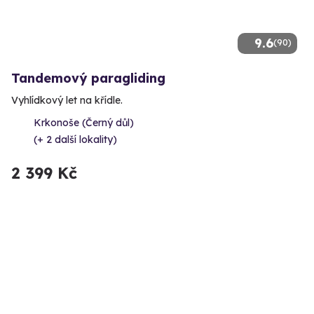
9.6
(90)
Tandemový paragliding
Vyhlídkový let na křídle.
Krkonoše (Černý důl)
(+ 2 další lokality)
2 399 Kč