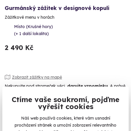
Gurmánský zážitek v designové kopuli
Zážitkové menu v horách
Místo (Krušné hory)
(+ 1 další lokalita)
2 490 Kč
Zobrazit zážitky na mapě
Nekupujte pod stromeček věci,
darujte vzpomínku
. A právě
teď můžete získat zážitkové dárky za
SUPER CENY
!
Ctíme vaše soukromí, pojďme
Dost bylo pletených svetrů, papučí a přípravků na klouby.
vyřešit cookies
Letos můžete pod stromeček nadělit zážitky na celý život.
Romantické duše potěšíte vyhlídkovým letem nebo pobytem,
Náš web používá cookies, které vám usnadní
dobrodruhy skokem padákem nebo kurzem přežítí, milovníky
procházení stránek a umožní zobrazení relevantního
aut rychlou jízdou v supersportu a gurmány královskou