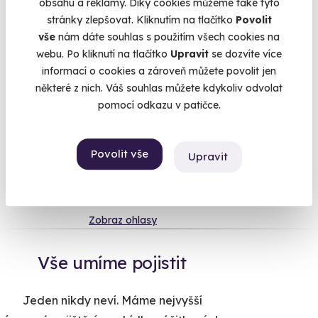
obsahu a reklamy. Díky cookies můžeme také tyto
hostinou. Buďte odvážní a zabalte letos do vánočního papíru
stránky zlepšovat. Kliknutím na tlačítko
Povolit
příběh!
vše
nám dáte souhlas s použitím všech cookies na
Více
webu. Po kliknutí na tlačítko
Upravit
se dozvíte více
informací o cookies a zároveň můžete povolit jen
některé z nich. Váš souhlas můžete kdykoliv odvolat
pomocí odkazu v patičce.
Na
heureka.cz
máme
96% spokojenost zákazníků.
Povolit vše
Upravit
Co si o nás myslí
Zobraz ohlasy
Vše umíme pojistit
Jeden nikdy neví. Máme nejvyšší