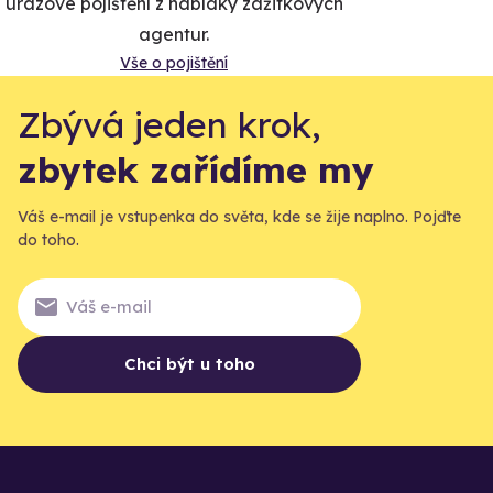
úrazové pojištění z nabídky zážitkových
agentur.
Vše o pojištění
Zbývá jeden krok,
zbytek zařídíme my
Váš e-mail je vstupenka do světa, kde se žije naplno. Pojďte
do toho.
Chci být u toho