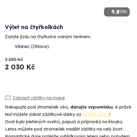
9.8
(58)
Výlet na čtyřkolkách
Zažijte jízdu na čtyřkolce volným terénem.
Vílanec (Jihlava)
2 230 Kč
2 030 Kč
Zobrazit zážitky na mapě
Nekupujte pod stromeček věci,
darujte vzpomínku
. A právě
teď můžete získat zážitkové dárky za
SUPER CENY
!
Dost bylo pletených svetrů, papučí a přípravků na klouby.
Letos můžete pod stromeček nadělit zážitky na celý život.
Romantické duše potěšíte vyhlídkovým letem nebo pobytem,