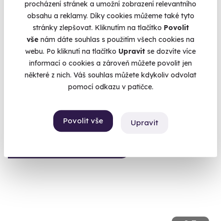
procházení stránek a umožní zobrazení relevantního
obsahu a reklamy. Díky cookies můžeme také tyto
stránky zlepšovat. Kliknutím na tlačítko
Povolit
Zběsilá jízda na psím spřežením
vše
nám dáte souhlas s použitím všech cookies na
Mushing v létě i v zimě
webu. Po kliknutí na tlačítko
Upravit
se dozvíte více
Kaliště (okres Jihlava)
informací o cookies a zároveň můžete povolit jen
(+ 1 další lokalita)
některé z nich. Váš souhlas můžete kdykoliv odvolat
pomocí odkazu v patičce.
3 750 Kč
Povolit vše
Upravit
Volný termín už 11. 08. 2026