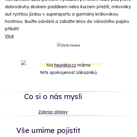
dobrodruhy skokem padákem nebo kurzem přežítí, milovníky
aut rychlou jízdou v supersportu a gurmány královskou
hostinou. Buďte odvážní a zabalte letos do vánočního papíru
příběh!
Více
Na
heureka.cz
máme
96% spokojenost zákazníků.
Co si o nás myslí
Zobraz ohlasy
Vše umíme pojistit