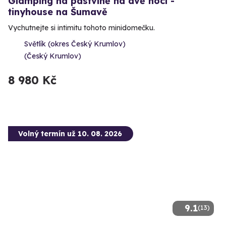
Glamping na pastvině na dvě noci -
tinyhouse na Šumavě
Vychutnejte si intimitu tohoto minidomečku.
Světlík (okres Český Krumlov)
(Český Krumlov)
8 980 Kč
Volný termín už 10. 08. 2026
9.1
(13)