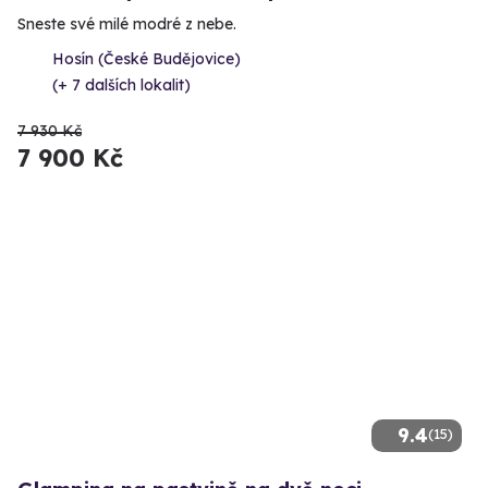
Sneste své milé modré z nebe.
Hosín (České Budějovice)
(+ 7 dalších lokalit)
7 930 Kč
7 900 Kč
9.4
(15)