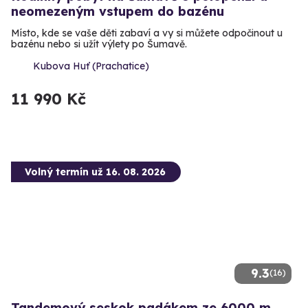
neomezeným vstupem do bazénu
Místo, kde se vaše děti zabaví a vy si můžete odpočinout u
bazénu nebo si užít výlety po Šumavě.
Kubova Huť (Prachatice)
11 990 Kč
Volný termín už 16. 08. 2026
9.3
(16)
Tandemový seskok padákem ze 6000 m