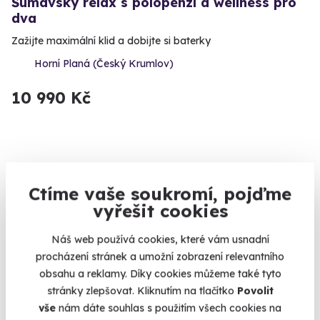
Šumavský relax s polopenzí a wellness pro
dva
Zažijte maximální klid a dobijte si baterky
Horní Planá (Český Krumlov)
10 990 Kč
Ctíme vaše soukromí, pojďme
vyřešit cookies
Náš web používá cookies, které vám usnadní
procházení stránek a umožní zobrazení relevantního
obsahu a reklamy. Díky cookies můžeme také tyto
9.6
(23)
stránky zlepšovat. Kliknutím na tlačítko
Povolit
vše
nám dáte souhlas s použitím všech cookies na
Kapitánem jachty na zkoušku