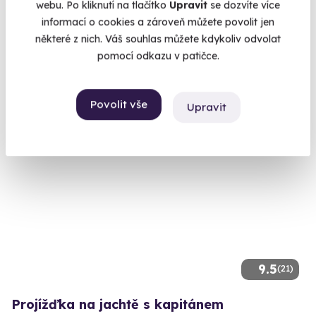
webu. Po kliknutí na tlačítko
Upravit
se dozvíte více
Vyladit plachty a plavba může začít.
informací o cookies a zároveň můžete povolit jen
některé z nich. Váš souhlas můžete kdykoliv odvolat
Lipno nad Vltavou
pomocí odkazu v patičce.
(Český Krumlov)
6 150 Kč
Povolit vše
Upravit
9.5
(21)
Projížďka na jachtě s kapitánem