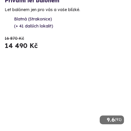
Privátní let balónem
Let balónem jen pro vás a vaše blízké.
Blatná (Strakonice)
(+ 41 dalších lokalit)
16 870 Kč
14 490 Kč
9.6
(91)