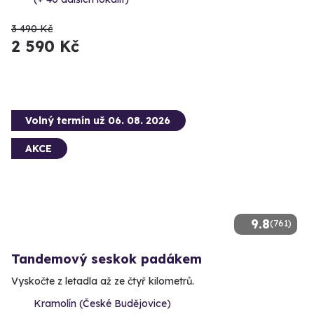
3 490 Kč
2 590 Kč
Volný termín už 06. 08. 2026
AKCE
9.8
(761)
Tandemový seskok padákem
Vyskočte z letadla až ze čtyř kilometrů.
Kramolín (České Budějovice)