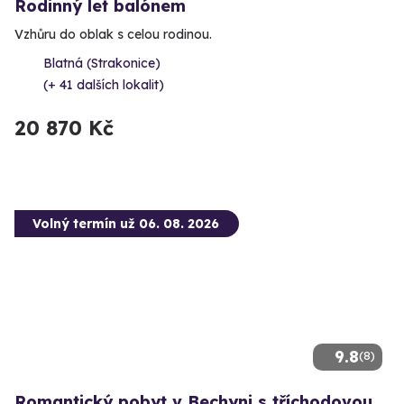
Rodinný let balónem
Vzhůru do oblak s celou rodinou.
Blatná (Strakonice)
(+ 41 dalších lokalit)
20 870 Kč
Volný termín už 06. 08. 2026
9.8
(8)
Romantický pobyt v Bechyni s tříchodovou