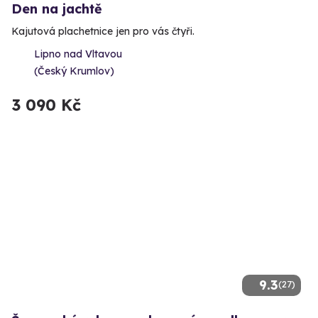
Den na jachtě
Kajutová plachetnice jen pro vás čtyři.
Lipno nad Vltavou
(Český Krumlov)
3 090 Kč
9.3
(27)