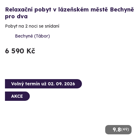
Relaxační pobyt v lázeňském městě Bechyně
pro dva
Pobyt na 2 noci se snídaní
Bechyně (Tábor)
6 590 Kč
Volný termín už 02. 09. 2026
AKCE
9.8
(49)