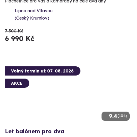
Plachetnice pro vás a kamarády na celé dva dny.
Lipno nad Vltavou
(Český Krumlov)
7 300 Kč
6 990 Kč
Volný termín už 07. 08. 2026
AKCE
9.4
(104)
Let balónem pro dva