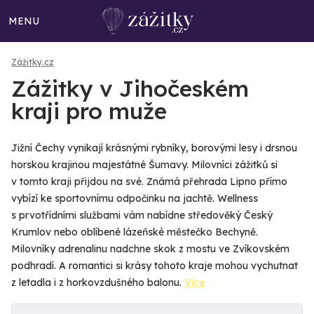
MENU
Zážitky.cz
Zážitky v Jihočeském
kraji pro muže
Jižní Čechy vynikají krásnými rybníky, borovými lesy i drsnou
horskou krajinou majestátné Šumavy. Milovníci zážitků si
v tomto kraji přijdou na své. Známá přehrada Lipno přímo
vybízí ke sportovnímu odpočinku na jachtě. Wellness
s prvotřídními službami vám nabídne středověký Český
Krumlov nebo oblíbené lázeňské městečko Bechyně.
Milovníky adrenalinu nadchne skok z mostu ve Zvíkovském
podhradí. A romantici si krásy tohoto kraje mohou vychutnat
z letadla i z horkovzdušného balonu.
Více