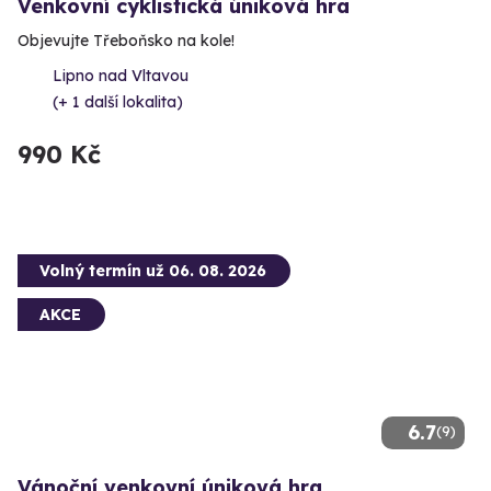
Venkovní cyklistická úniková hra
Objevujte Třeboňsko na kole!
Lipno nad Vltavou
(+ 1 další lokalita)
990 Kč
Volný termín už 06. 08. 2026
AKCE
6.7
(9)
Vánoční venkovní úniková hra