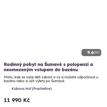
9.6
(16)
Rodinný pobyt na Šumavě s polopenzí a
neomezeným vstupem do bazénu
Místo, kde se vaše děti zabaví a vy si můžete odpočinout u
bazénu nebo si užít výlety po Šumavě.
Kubova Huť (Prachatice)
11 990 Kč