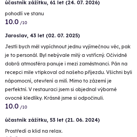
účastník zážitku
,
61 let
(24. 07. 2026)
pohodlí ve stanu
10.0
/10
Jaroslav,
43 let
(02. 07. 2025)
Jestli bych měl vypíchnout jednu vyjímečnou věc, pak
je to personál. Byl nebývale milý a vstřícný. Očividně
dobrá atmosféra panuje i mezi zaměstnanci. Pán na
recepci mile vtipkoval od našeho příjezdu. Všichni byli
nápomocní, otevření a milí. Mimo to zázemí je
perfektní. V restauraci jsem si objednal výborné
ovocné kledlíky. Krásně jsme si odpočinuli.
10.0
/10
účastník zážitku
,
53 let
(21. 06. 2024)
Prostředí a klid na relax.