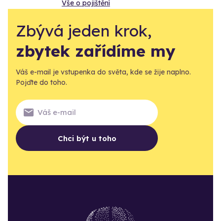
Vše o pojištění
Zbývá jeden krok,
zbytek zařídíme my
Váš e-mail je vstupenka do světa, kde se žije naplno.
Pojďte do toho.
Chci být u toho