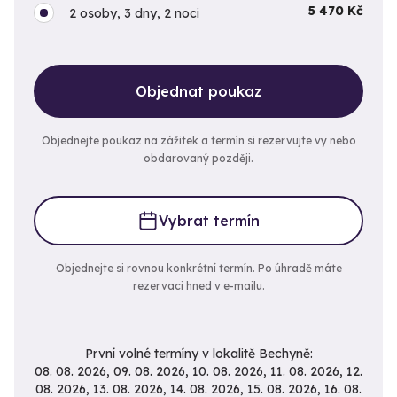
5 470 Kč
2 osoby, 3 dny, 2 noci
Objednat poukaz
Objednejte poukaz na zážitek a termín si rezervujte vy nebo
obdarovaný později.
Vybrat termín
Objednejte si rovnou konkrétní termín. Po úhradě máte
rezervaci hned v e-mailu.
První volné termíny v lokalitě Bechyně:
08. 08. 2026, 09. 08. 2026, 10. 08. 2026, 11. 08. 2026, 12. 08. 2026, 13. 08. 2026, 14. 08. 2026, 15. 08. 2026, 16. 08. 2026, 17. 08. 2026, 18. 08. 2026, 19. 08. 2026, 20. 08. 2026, 21. 08. 2026, 22. 08. 2026, 23. 08. 2026, 24. 08. 2026, 25. 08. 2026, 26. 08. 2026, 27. 08. 2026, 28. 08. 2026, 29. 08. 2026, 30. 08. 2026, 31. 08. 2026, 01. 09. 2026, 02. 09. 2026, 03. 09. 2026, 04. 09. 2026, 05. 09. 2026, 06. 09. 2026, 07. 09. 2026, 08. 09. 2026, 09. 09. 2026, 10. 09. 2026, 11. 09. 2026, 12. 09. 2026, 13. 09. 2026, 14. 09. 2026, 15. 09. 2026, 16. 09. 2026, 17. 09. 2026, 18. 09. 2026, 19. 09. 2026, 20. 09. 2026, 21. 09. 2026, 22. 09. 2026, 23. 09. 2026, 24. 09. 2026, 25. 09. 2026, 26. 09. 2026, 27. 09. 2026, 28. 09. 2026, 29. 09. 2026, 01. 06. 2027, 02. 06. 2027, 03. 06. 2027, 04. 06. 2027, 05. 06. 2027, 06. 06. 2027, 07. 06. 2027, 08. 06. 2027, 09. 06. 2027, 10. 06. 2027, 11. 06. 2027, 12. 06. 2027, 13. 06. 2027, 14. 06. 2027, 15. 06. 2027, 16. 06. 2027, 17. 06. 2027, 18. 06. 2027, 19. 06. 2027, 20. 06. 2027, 21. 06. 2027, 22. 06. 2027, 23. 06. 2027, 24. 06. 2027, 25. 06. 2027, 26. 06. 2027, 27. 06. 2027, 28. 06. 2027, 29. 06. 2027, 30. 06. 2027, 01. 07. 2027, 02. 07. 2027, 03. 07. 2027, 04. 07. 2027, 05. 07. 2027, 06. 07. 2027, 07. 07. 2027, 08. 07. 2027, 09. 07. 2027, 10. 07. 2027, 11. 07. 2027, 12. 07. 2027, 13. 07. 2027, 14. 07. 2027, 15. 07. 2027, 16. 07. 2027, 17. 07. 2027, 18. 07. 2027, 19. 07. 2027, 20. 07. 2027, 21. 07. 2027, 22. 07. 2027, 23. 07. 2027, 24. 07. 2027, 25. 07. 2027, 26. 07. 2027, 27. 07. 2027,