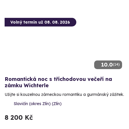
Volný termín už 08. 08. 2026
10.0
(14)
Romantická noc s tříchodovou večeří na
zámku Wichterle
Užijte si kouzelnou zámeckou romantiku a gurmánský zážitek.
Slavičín (okres Zlín) (Zlín)
8 200 Kč