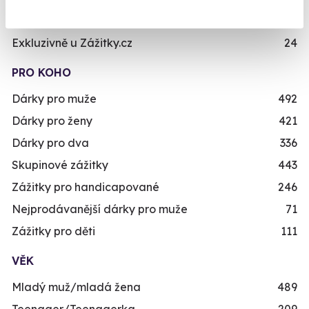
Již mám poukaz
Novinka
87
Exkluzivně u Zážitky.cz
24
PRO KOHO
Dárky pro muže
492
Dárky pro ženy
421
Dárky pro dva
336
Skupinové zážitky
443
Zážitky pro handicapované
246
Nejprodávanější dárky pro muže
71
Zážitky pro děti
111
VĚK
Mladý muž/mladá žena
489
Teenager/Teenagerka
209