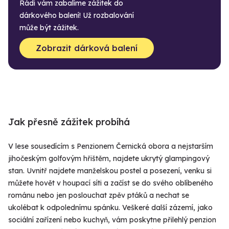
Rádi vám zabalíme zážitek do
dárkového balení! Už rozbalování
může být zážitek.
Zobrazit dárková balení
Jak přesně zážitek probíhá
V lese sousedícím s Penzionem Černická obora a nejstarším
jihočeským golfovým hřištěm, najdete ukrytý glampingový
stan. Uvnitř najdete manželskou postel a posezení, venku si
můžete hovět v houpací síti a začíst se do svého oblíbeného
románu nebo jen poslouchat zpěv ptáků a nechat se
ukolébat k odpolednímu spánku. Veškeré další zázemí, jako
sociální zařízení nebo kuchyň, vám poskytne přilehlý penzion