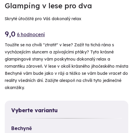
Glamping v lese pro dva
Skryté útočiště pro Váš dokonalý relax
9,0
6 hodnocení
Toužíte se na chvíli "ztratit" v lese? Zažít ta tichá rána s
vycházejícím sluncem a zpívajícími ptáky? Tyto krásné
glampingové stany vám poskytnou dokonalý relax a
romantiku zároveň. V lese v okolí krásného jihočeského města
Bechyně vám bude jako v ráji a těžko se vám bude vracet do
reality všedních dní. Zažijte alespoň na chvíli tyto jedinečné
okamžiky.
Vyberte variantu
Bechyně