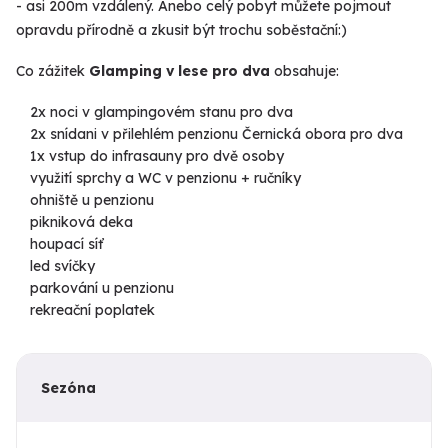
- asi 200m vzdálený. Anebo celý pobyt můžete pojmout
opravdu přírodně a zkusit být trochu soběstační:)
Co zážitek
Glamping v lese pro dva
obsahuje:
2x noci v glampingovém stanu pro dva
2x snídani v přilehlém penzionu Černická obora pro dva
1x vstup do infrasauny pro dvě osoby
využití sprchy a WC v penzionu + ručníky
ohniště u penzionu
pikniková deka
houpací síť
led svíčky
parkování u penzionu
rekreační poplatek
Sezóna