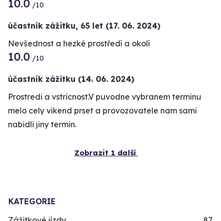
10.0
/10
účastník zážitku
,
65 let
(17. 06. 2024)
Nevšednost a hezké prostředí a okolí
10.0
/10
účastník zážitku
(14. 06. 2024)
Prostredi a vstricnost.V puvodne vybranem terminu
melo cely vikend prset a provozovatele nam sami
nabidli jiny termin.
Zobrazit 1 další
KATEGORIE
Zážitkové jízdy
87