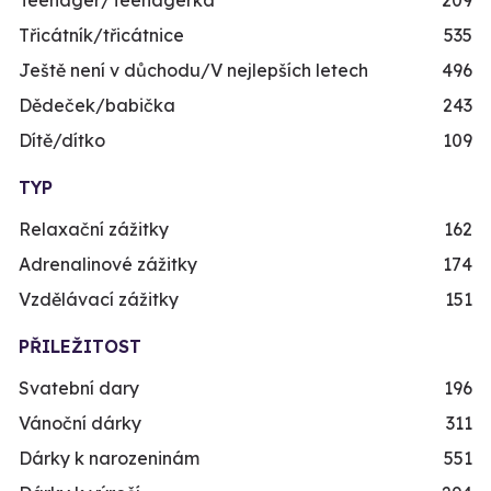
Třicátník/třicátnice
535
Ještě není v důchodu/V nejlepších letech
496
Dědeček/babička
243
Dítě/dítko
109
TYP
Relaxační zážitky
162
Adrenalinové zážitky
174
Vzdělávací zážitky
151
PŘILEŽITOST
Svatební dary
196
Vánoční dárky
311
Dárky k narozeninám
551