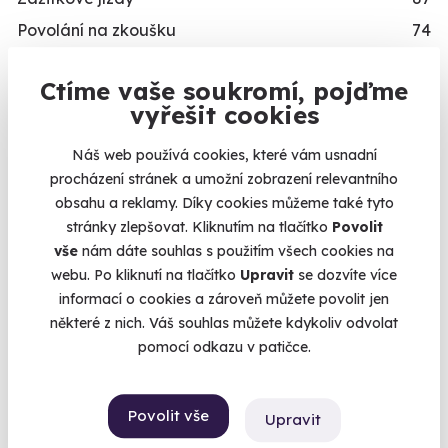
Povolání na zkoušku
74
Letecké zážitky
68
Ctíme vaše soukromí, pojďme
Masáže a relaxace
57
Kalendář volných
vyřešit cookies
termínů
Gurmánské zážitky
111
Náš web používá cookies, které vám usnadní
Sportovní zážitky
94
Termíny pro zvolenou variantu:
procházení stránek a umožní zobrazení relevantního
Zážitkové pobyty
126
obsahu a reklamy. Díky cookies můžeme také tyto
Vojenské zážitky
45
stránky zlepšovat. Kliknutím na tlačítko
Povolit
vše
nám dáte souhlas s použitím všech cookies na
Zážitky se zvířaty
12
webu. Po kliknutí na tlačítko
Upravit
se dozvíte více
Únikové hry
42
Chcete rezervovat termín?
informací o cookies a zároveň můžete povolit jen
Zážitky ve virtuální realitě
3
některé z nich. Váš souhlas můžete kdykoliv odvolat
Koupit a rezervovat nyní
pomocí odkazu v patičce.
Zážitky na doma
20
Dárkové balíčky
10
Objednejte si rovnou konkrétní termín. Po úhradě
Simulátory
16
Povolit vše
Upravit
máte rezervaci hned v e-mailu.
Zážitky v akci
93