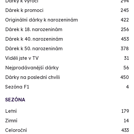
Dárky k výročí
294
Dárek k promoci
245
Originální dárky k narozeninám
422
Dárek k 18. narozeninám
256
Dárek k 40. narozeninám
453
Dárek k 50. narozeninám
378
Viděli jste v TV
31
Nejprodávanější dárky
56
Dárky na poslední chvíli
450
Sezóna F1
4
SEZÓNA
Letní
179
Zimní
14
Celoroční
433