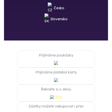
Česko
Slovensko
Přijímáme poukázky
Přijímáme platební karty
Řekněte si o slevu
Více
Zážitky můžete nakupovat i přes