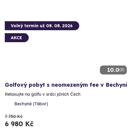
Volný termín už 08. 08. 2026
AKCE
10.0
(2)
Golfový pobyt s neomezeným fee v Bechyni
Relaxujte na golfu v srdci jižních Čech
Bechyně (Tábor)
7 750 Kč
6 980 Kč