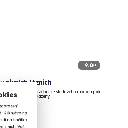
9.0
(1)
v pivních lázních
v pivní lázni, dejte si zábal ze sladového mláta a pak
okies
 ještě na jedno vychlazený.
zobrazení
ová Planá (Tachov)
. Kliknutím na
tí na tlačítko
 Kč
é z nich. Váš