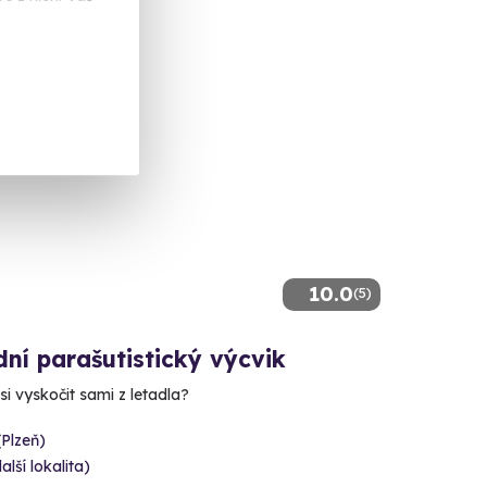
10.0
(5)
ní parašutistický výcvik
si vyskočit sami z letadla?
(Plzeň)
alší lokalita)