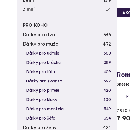
Letní
179
Zimní
14
AK
PRO KOHO
Dárky pro dva
336
Dárky pro muže
492
Dárky pro učitele
308
Dárky pro bráchu
389
Dárky pro tátu
409
Rom
Dárky pro švagra
397
Sneste
Dárky pro přítele
420
Pl
Dárky pro kluky
300
Dárky pro manžela
349
7 930 
7 9
Dárky pro šéfa
354
Dárky pro ženy
421