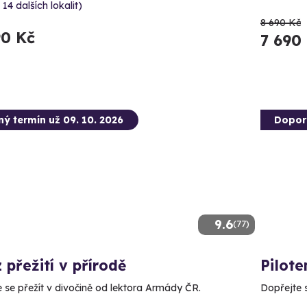
 14 dalších lokalit)
8 690 Kč
90 Kč
7 690
ný termín už 09. 10. 2026
Dopor
9.6
(77)
 přežití v přírodě
Pilote
 se přežít v divočině od lektora Armády ČR.
Dopřejte si