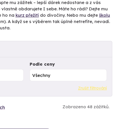
Kupte mu zážitek – lepší dárek nedostane a z vás
 vlastně obdarujete I sebe. Máte ho rádi? Dejte mu
e ho na
kurz přežití
do divočiny. Nebo mu dejte
školu
). A když se s výběrem tak úplně netrefíte, nevadí.
usta.
Podle ceny
Zrušit filtrování
Zobrazeno 48 zážitků.
ích