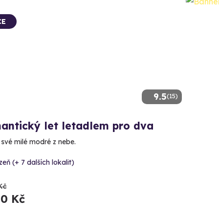
CE
9.5
(15)
antický let letadlem pro dva
 své milé modré z nebe.
zeň (+ 7 dalších lokalit)
Kč
00 Kč