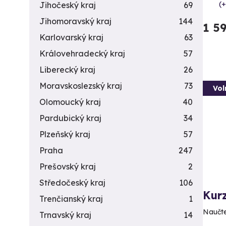
(+
Jihočeský kraj
69
Jihomoravský kraj
144
1 5
Karlovarský kraj
63
Královehradecký kraj
57
Liberecký kraj
26
Moravskoslezský kraj
73
Vol
Olomoucký kraj
40
Pardubický kraj
34
Plzeňský kraj
57
Praha
247
Prešovský kraj
2
Středočeský kraj
106
Kurz
Trenčianský kraj
1
Naučte
Trnavský kraj
14