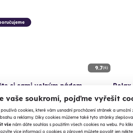
poručujeme
9.7
(6)
čte si sami volným pádem
Relax 
te sami ze 4000 metrů a užijte si volný pád a let na
Relaxujte 
e vaše soukromí, pojďme vyřešit co
u.
si zajděte
používá cookies, které vám usnadní procházení stránek a umožní 
ně (Plzeň)
Chod
obsahu a reklamy. Díky cookies můžeme také tyto stránky zlepšovat
 3 další lokality)
it vše
nám dáte souhlas s použitím všech cookies na webu. Po kliknu
2 390
ozvíte více informací o cookies a zároveň můžete povolit jen někter