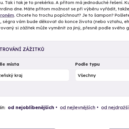
u. Tak i tak je to prekérka. A přitom má jednoduché řešení. 
rdina dne. Máte přitom možnost se při výběru vyřádit, takže
ětroněm
. Chcete ho trochu popíchnout? Je to šampon? Pošlet
í
, ségra vám bude děkovat do konce života (nebo vztahu, ehm
vaný si zážitek může vyměnit za jiný, přesně podle svého g
LTROVÁNÍ ZÁŽITKŮ
le místa
Podle typu
od nejoblíbenějších
od nejlevnějších
od nejdražš
it: