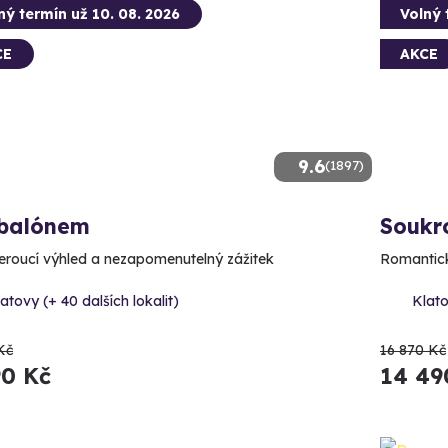
ný termín už 10. 08. 2026
Volný 
CE
AKCE
9.6
(1897)
 balónem
Soukr
roucí výhled a nezapomenutelný zážitek
Romantick
atovy (+ 40 dalších lokalit)
Klato
Kč
16 870 Kč
90 Kč
14 49