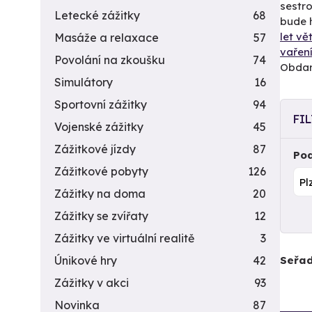
sestro
Letecké zážitky
68
bude h
let v
Masáže a relaxace
57
vařen
Povolání na zkoušku
74
Obdaro
Simulátory
16
Sportovní zážitky
94
FI
Vojenské zážitky
45
Zážitkové jízdy
87
Pod
Zážitkové pobyty
126
Zážitky na doma
20
Zážitky se zvířaty
12
Zážitky ve virtuální realitě
3
Seřad
Únikové hry
42
Zážitky v akci
93
Novinka
87