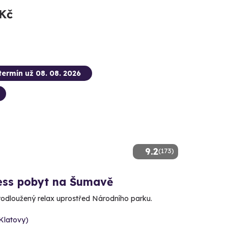
 Kč
termín už 08. 08. 2026
9.2
(173)
ess pobyt na Šumavě
prodloužený relax uprostřed Národního parku.
(Klatovy)