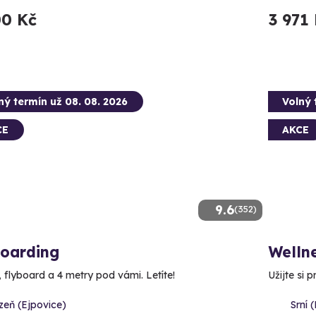
00 Kč
3 971
ný termín už 08. 08. 2026
Volný 
CE
AKCE
9.6
(352)
boarding
Welln
, flyboard a 4 metry pod vámi. Letíte!
Užijte si 
zeň (Ejpovice)
Srní 