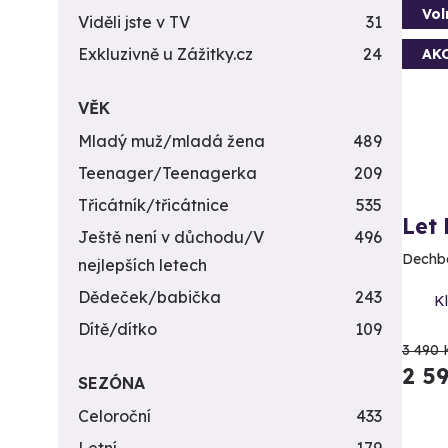
Vol
Viděli jste v TV
31
Exkluzivně u Zážitky.cz
24
AK
VĚK
Mladý muž/mladá žena
489
Teenager/Teenagerka
209
Třicátník/třicátnice
535
Let
Ještě není v důchodu/V
496
Dechbe
nejlepších letech
Dědeček/babička
243
Kl
Dítě/dítko
109
3 490 
2 5
SEZÓNA
Celoroční
433