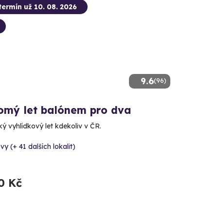
termín už 10. 08. 2026
9.6
(96)
omý let balónem pro dva
ý vyhlídkový let kdekoliv v ČR.
vy (+ 41 dalších lokalit)
0 Kč