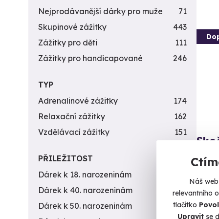
Nejprodávanější dárky pro muže
71
Skupinové zážitky
443
Do
Zážitky pro děti
111
Zážitky pro handicapované
246
TYP
Adrenalinové zážitky
174
Relaxační zážitky
162
Vzdělávací zážitky
151
Sko
Vyskoč
PŘILEŽITOST
Ctím
padák
Dárek k 18. narozeninám
256
Náš web 
Lí
Dárek k 40. narozeninám
453
relevantního 
(+
tlačítko
Povol
Dárek k 50. narozeninám
378
Upravit
se d