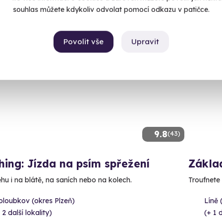
90 Kč
souhlas můžete kdykoliv odvolat pomocí odkazu v patičce.
Povolit vše
Upravit
9.8
(43)
ing: Jízda na psím spřežení
Základ
hu i na blátě, na saních nebo na kolech.
Troufnete 
oloubkov (okres Plzeň)
Líně 
 2 další lokality)
(+ 1 d