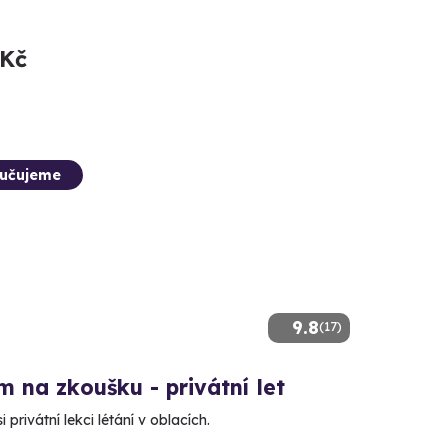
 Kč
učujeme
9.8
(17)
m na zkoušku - privátní let
 privátní lekci létání v oblacích.