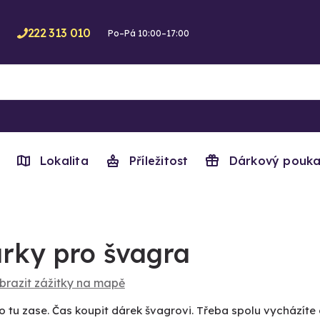
222 313 010
Po–Pá 10:00–17:00
Lokalita
Příležitost
Dárkový pouka
rky pro švagra
brazit zážitky na mapě
to tu zase. Čas koupit dárek švagrovi. Třeba spolu vycházíte d