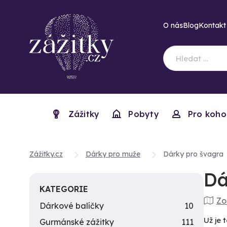
O nás
Blog
Kontakt
Zážitky
Pobyty
Pro koho
Zážitky.cz
Dárky pro muže
Dárky pro švagra
Dá
KATEGORIE
Zo
Dárkové balíčky
10
Už je 
Gurmánské zážitky
111