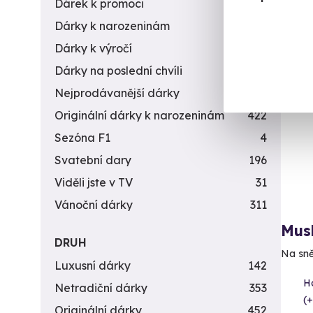
8 9
Dárek k promoci
245
Dárky k narozeninám
551
Dárky k výročí
294
Dárky na poslední chvíli
450
Nejprodávanější dárky
56
Originální dárky k narozeninám
422
Sezóna F1
4
Svatební dary
196
Viděli jste v TV
31
Vánoční dárky
311
Mush
DRUH
Na sně
Luxusní dárky
142
H
Netradiční dárky
353
(+
Originální dárky
452