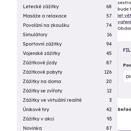
sestro
Letecké zážitky
68
bude h
let v
Masáže a relaxace
57
vařen
Povolání na zkoušku
74
Obdaro
Simulátory
16
Sportovní zážitky
94
FI
Vojenské zážitky
45
Zážitkové jízdy
87
Pod
Zážitkové pobyty
126
Zážitky na doma
20
Zážitky se zvířaty
12
Zážitky ve virtuální realitě
3
Seřad
Únikové hry
42
Zážitky v akci
93
Novinka
87