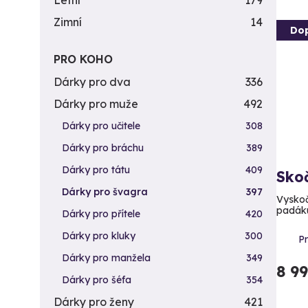
Letní
179
Zimní
14
Do
PRO KOHO
Dárky pro dva
336
Dárky pro muže
492
Dárky pro učitele
308
Dárky pro bráchu
389
Dárky pro tátu
409
Sko
Dárky pro švagra
397
Vyskoč
padák
Dárky pro přítele
420
Dárky pro kluky
300
Pr
Dárky pro manžela
349
8 9
Dárky pro šéfa
354
Dárky pro ženy
421