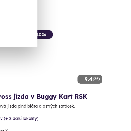
 Kč
termín už 08. 08. 2026
9.4
(35)
ross jízda v Buggy Kart RSK
vá jízda plná bláta a ostrých zatáček.
v (+ 2 další lokality)