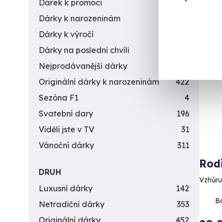
Dárek k promoci
245
Dárky k narozeninám
551
Dárky k výročí
294
Dárky na poslední chvíli
450
Vol
Nejprodávanější dárky
56
Originální dárky k narozeninám
422
Sezóna F1
4
Svatební dary
196
Viděli jste v TV
31
Vánoční dárky
311
Rod
DRUH
Vzhůru
Luxusní dárky
142
Bo
Netradiční dárky
353
Originální dárky
452