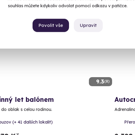
2 399
souhlas můžete kdykoliv odvolat pomocí odkazu v patičce.
Povolit vše
Upravit
ný termín už 07. 08. 2026
Volný 
9.3
(8)
inný let balónem
Autoc
 do oblak s celou rodinou.
Adrenalino
uzov (+ 41 dalších lokalit)
Přero