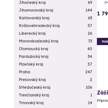
(+
Jihočeský kraj
69
Jihomoravský kraj
144
1 7
Karlovarský kraj
63
Královehradecký kraj
57
Liberecký kraj
26
Moravskoslezský kraj
73
Vol
Olomoucký kraj
40
Pardubický kraj
34
Plzeňský kraj
57
Praha
247
Prešovský kraj
2
Středočeský kraj
106
Záži
Trenčianský kraj
1
Připra
Trnavský kraj
14