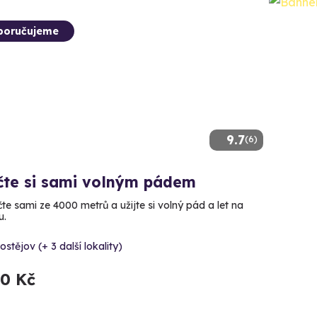
poručujeme
9.7
(6)
čte si sami volným pádem
te sami ze 4000 metrů a užijte si volný pád a let na
u.
ostějov (+ 3 další lokality)
90 Kč