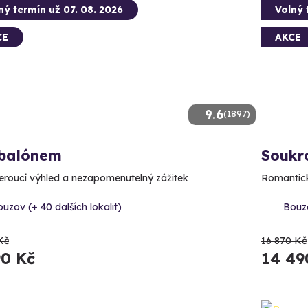
ný termín už 07. 08. 2026
Volný 
CE
AKCE
9.6
(1897)
 balónem
Soukr
roucí výhled a nezapomenutelný zážitek
Romantick
uzov (+ 40 dalších lokalit)
Bouzo
Kč
16 870 Kč
90 Kč
14 49