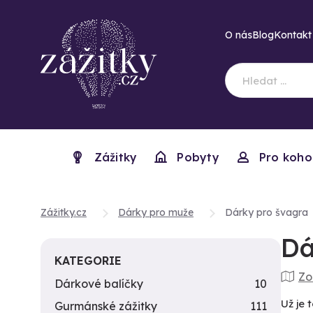
O nás
Blog
Kontakt
Zážitky
Pobyty
Pro koho
Zážitky.cz
Dárky pro muže
Dárky pro švagra
Dá
KATEGORIE
Zo
Dárkové balíčky
10
Už je 
Gurmánské zážitky
111