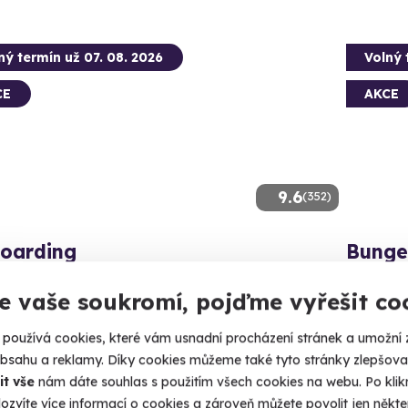
ný termín už 07. 08. 2026
Volný 
CE
AKCE
9.6
(352)
boarding
Bunge
, flyboard a 4 metry pod vámi. Letíte!
Udělejte p
e vaše soukromí, pojďme vyřešit co
lomouc (Náklo)
Olom
používá cookies, které vám usnadní procházení stránek a umožní 
 14 dalších lokalit)
(+ 4 d
obsahu a reklamy. Díky cookies můžeme také tyto stránky zlepšovat
90 Kč
it vše
nám dáte souhlas s použitím všech cookies na webu. Po kliknu
2 990 Kč
ozvíte více informací o cookies a zároveň můžete povolit jen někter