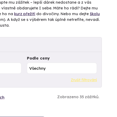
Kupte mu zážitek – lepší dárek nedostane a z vás
 vlastně obdarujete I sebe. Máte ho rádi? Dejte mu
e ho na
kurz přežití
do divočiny. Nebo mu dejte
školu
). A když se s výběrem tak úplně netrefíte, nevadí.
usta.
Podle ceny
Zrušit filtrování
Zobrazeno 35 zážitků.
ích