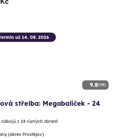
 Kč
termín už 14. 08. 2026
9.8
(48)
ová střelba: Megabalíček - 24
 nábojů z 24 různých zbraní!
ny (okres Prostějov)