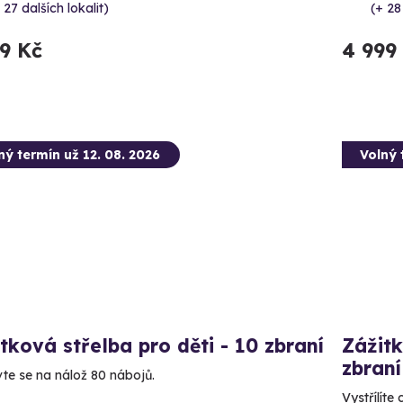
 27 dalších lokalit)
(+ 28
99 Kč
4 999
ný termín už 12. 08. 2026
Volný 
tková střelba pro děti - 10 zbraní
Zážitk
zbraní
vte se na nálož 80 nábojů.
Vystřílíte