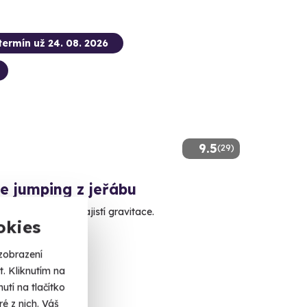
termín už 24. 08. 2026
9.5
(29)
e jumping z jeřábu
rvní krok, zbytek zajistí gravitace.
okies
ouc (50 m)
zobrazení
alší lokality)
. Kliknutím na
tí na tlačítko
é z nich. Váš