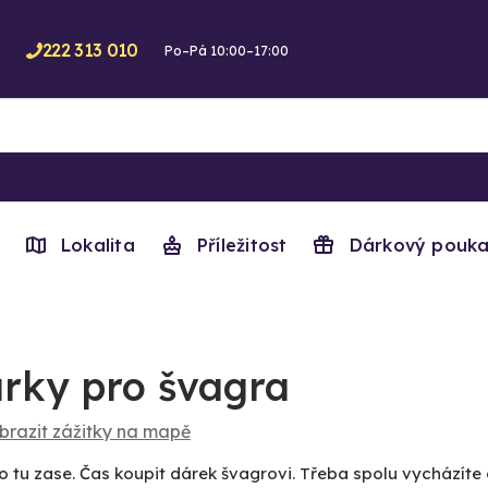
222 313 010
Po–Pá 10:00–17:00
Lokalita
Příležitost
Dárkový pouka
rky pro švagra
brazit zážitky na mapě
to tu zase. Čas koupit dárek švagrovi. Třeba spolu vycházíte d