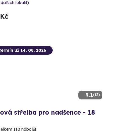
 dalších lokalit)
 Kč
termín už 14. 08. 2026
9.1
(13)
ová střelba pro nadšence - 18
 celkem 110 nábojů!