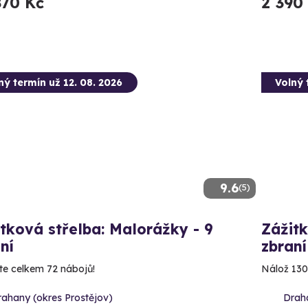
870 Kč
2 390
ný termín už 12. 08. 2026
Volný 
9.6
(5)
tková střelba: Malorážky - 9
Zážitk
ní
zbraní
íte celkem 72 nábojů!
Nálož 130
rahany (okres Prostějov)
Draha