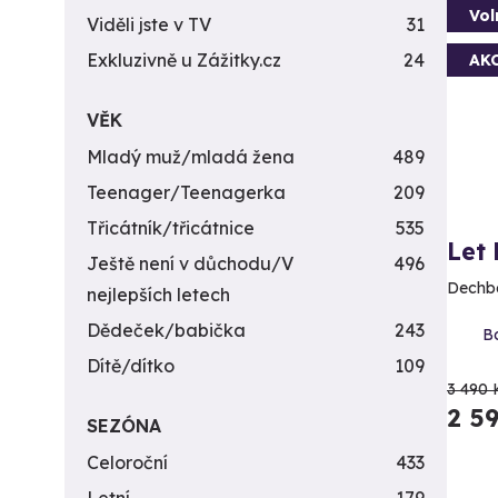
Vol
Viděli jste v TV
31
Exkluzivně u Zážitky.cz
24
AK
VĚK
Mladý muž/mladá žena
489
Teenager/Teenagerka
209
Třicátník/třicátnice
535
Let
Ještě není v důchodu/V
496
Dechbe
nejlepších letech
Dědeček/babička
243
Bo
Dítě/dítko
109
3 490 
2 5
SEZÓNA
Celoroční
433