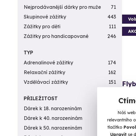
Nejprodávanější dárky pro muže
71
Skupinové zážitky
443
Vol
Zážitky pro děti
111
AK
Zážitky pro handicapované
246
TYP
Adrenalinové zážitky
174
Relaxační zážitky
162
Vzdělávací zážitky
151
Fly
Jen vy
PŘILEŽITOST
Ctím
O
Dárek k 18. narozeninám
256
Náš web 
(+
Dárek k 40. narozeninám
453
relevantního 
1 5
tlačítko
Povol
Dárek k 50. narozeninám
378
Upravit
se d