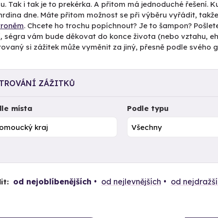
u. Tak i tak je to prekérka. A přitom má jednoduché řešení. 
rdina dne. Máte přitom možnost se při výběru vyřádit, takže
ětroněm
. Chcete ho trochu popíchnout? Je to šampon? Pošlet
í
, ségra vám bude děkovat do konce života (nebo vztahu, ehm
vaný si zážitek může vyměnit za jiný, přesně podle svého g
LTROVÁNÍ ZÁŽITKŮ
le místa
Podle typu
od nejoblíbenějších
od nejlevnějších
od nejdražš
it: