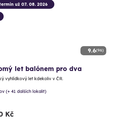
termín už 07. 08. 2026
9.6
(96)
omý let balónem pro dva
ý vyhlídkový let kdekoliv v ČR.
v (+ 41 dalších lokalit)
0 Kč