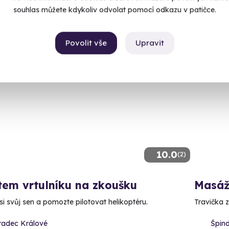
3 080
 Kč
souhlas můžete kdykoliv odvolat pomocí odkazu v patičce.
490 Kč
Povolit vše
Upravit
10.0
(2)
tem vrtulníku na zkoušku
Masáž
si svůj sen a pomozte pilotovat helikoptéru.
Travička z
radec Králové
Špind