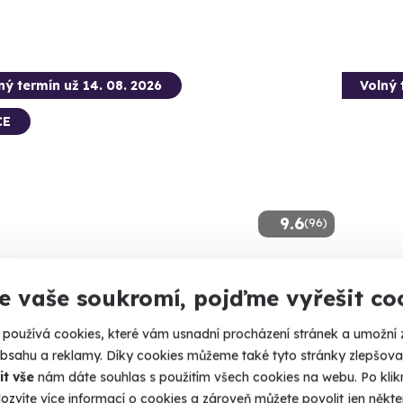
ný termín už 14. 08. 2026
Volný 
CE
9.6
(96)
kromý let balónem pro dva
Škola
e vaše soukromí, pojďme vyřešit co
ický vyhlídkový let kdekoliv v ČR.
Zažijte š
používá cookies, které vám usnadní procházení stránek a umožní 
ský ráj
Hrad
obsahu a reklamy. Díky cookies můžeme také tyto stránky zlepšovat
 41 dalších lokalit)
(+ 3 d
it vše
nám dáte souhlas s použitím všech cookies na webu. Po kliknu
ozvíte více informací o cookies a zároveň můžete povolit jen někter