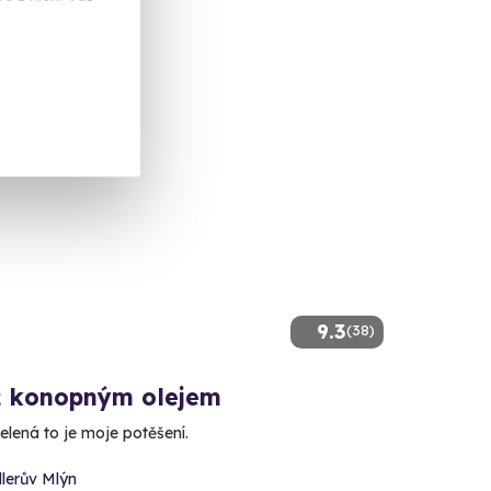
 Kč
9.3
(38)
 konopným olejem
elená to je moje potěšení.
lerův Mlýn