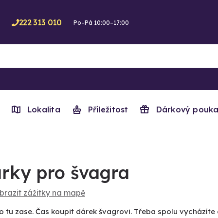
222 313 010
Po–Pá 10:00–17:00
Lokalita
Příležitost
Dárkový pouka
rky pro švagra
brazit zážitky na mapě
to tu zase. Čas koupit dárek švagrovi. Třeba spolu vycházíte d