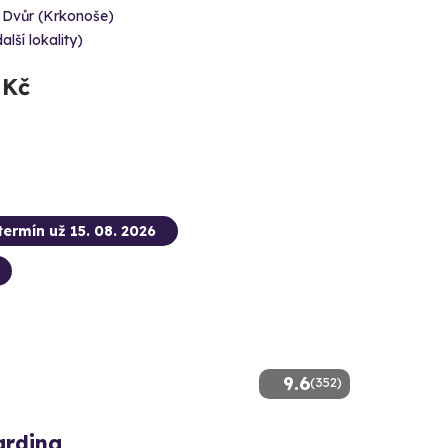
 Dvůr (Krkonoše)
alší lokality)
 Kč
termín už 15. 08. 2026
9.6
(352)
arding