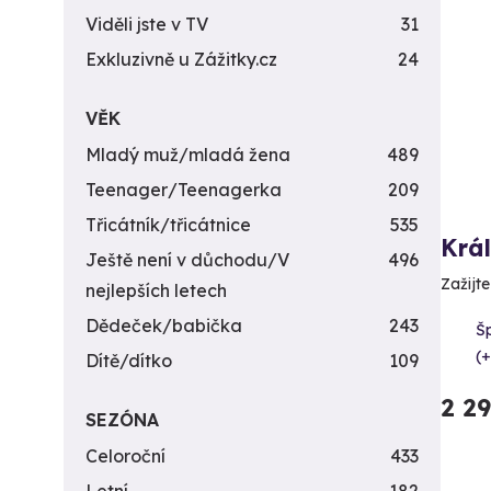
Viděli jste v TV
31
Exkluzivně u Zážitky.cz
24
VĚK
Mladý muž/mladá žena
489
Teenager/Teenagerka
209
Třicátník/třicátnice
535
Krá
Ještě není v důchodu/V
496
Zažijte
nejlepších letech
Dědeček/babička
243
Šp
(+
Dítě/dítko
109
2 2
SEZÓNA
Celoroční
433