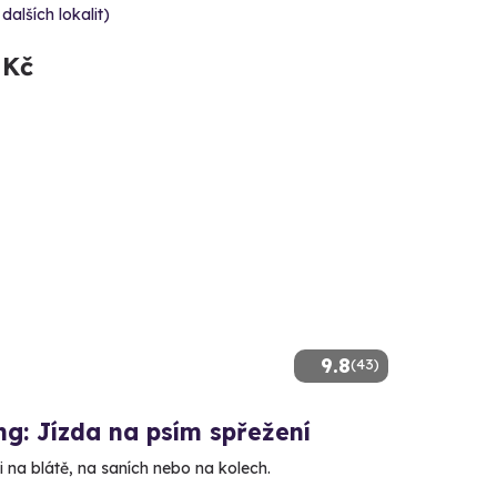
 dalších lokalit)
 Kč
9.8
(43)
g: Jízda na psím spřežení
 na blátě, na saních nebo na kolech.