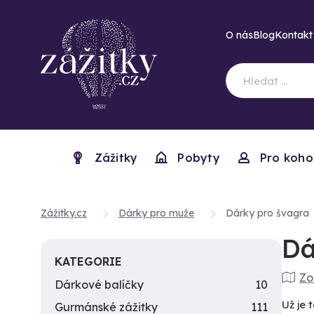
O nás
Blog
Kontakt
Zážitky
Pobyty
Pro koho
Zážitky.cz
Dárky pro muže
Dárky pro švagra
Dá
KATEGORIE
Zo
Dárkové balíčky
10
Už je 
Gurmánské zážitky
111