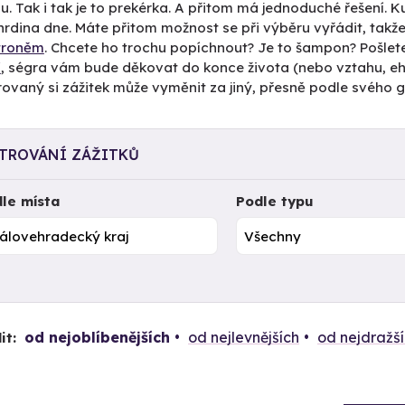
u. Tak i tak je to prekérka. A přitom má jednoduché řešení. 
rdina dne. Máte přitom možnost se při výběru vyřádit, takže
ětroněm
. Chcete ho trochu popíchnout? Je to šampon? Pošlet
í
, ségra vám bude děkovat do konce života (nebo vztahu, ehm
vaný si zážitek může vyměnit za jiný, přesně podle svého g
LTROVÁNÍ ZÁŽITKŮ
le místa
Podle typu
od nejoblíbenějších
od nejlevnějších
od nejdražš
it: