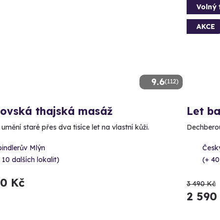
Volný 
AKCE
9.6
(112)
lovská thajská masáž
Let b
 umění staré přes dva tisíce let na vlastní kůži.
Dechberou
indlerův Mlýn
Český
 10 dalších lokalit)
(+ 40
90 Kč
3 490 Kč
2 590