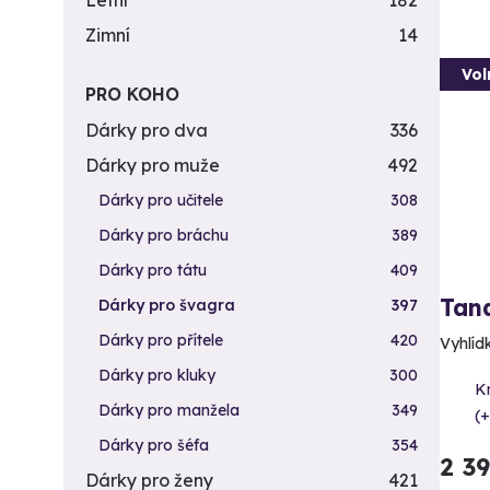
Letní
182
Zimní
14
Vol
PRO KOHO
Dárky pro dva
336
Dárky pro muže
492
Dárky pro učitele
308
Dárky pro bráchu
389
Dárky pro tátu
409
Tan
Dárky pro švagra
397
Dárky pro přítele
420
Vyhlídk
Dárky pro kluky
300
K
Dárky pro manžela
349
(+
Dárky pro šéfa
354
2 3
Dárky pro ženy
421