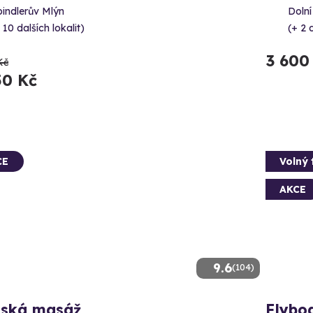
indlerův Mlýn
Dolní
 10 dalších lokalit)
(+ 2 d
3 600
Kč
50 Kč
CE
Volný 
AKCE
9.6
(104)
jská masáž
Flybo