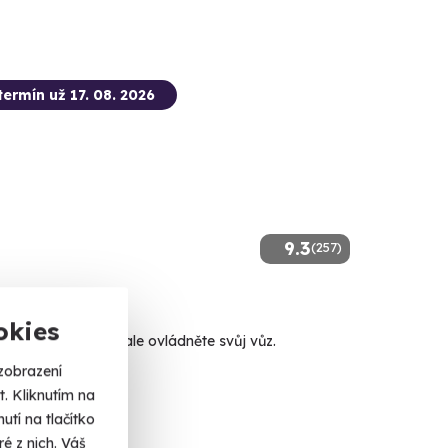
termín už 17. 08. 2026
9.3
(257)
 smyku
okies
kolu smyku a dokonale ovládněte svůj vůz.
zobrazení
ec Králové
. Kliknutím na
alší lokality)
tí na tlačítko
é z nich. Váš