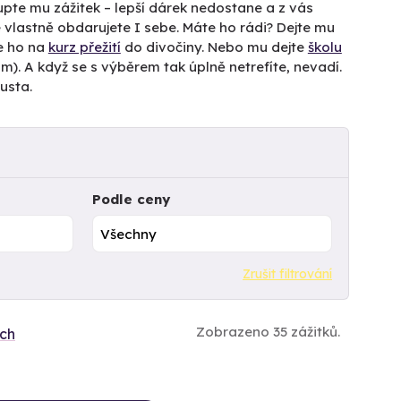
Kupte mu zážitek – lepší dárek nedostane a z vás
 vlastně obdarujete I sebe. Máte ho rádi? Dejte mu
e ho na
kurz přežití
do divočiny. Nebo mu dejte
školu
). A když se s výběrem tak úplně netrefíte, nevadí.
usta.
Podle ceny
Zrušit filtrování
Zobrazeno 35 zážitků.
ích