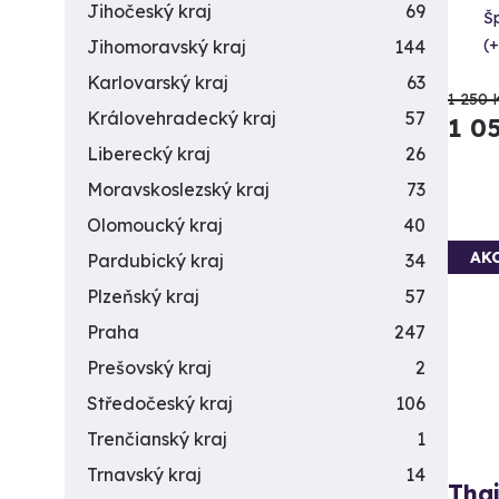
Jihočeský kraj
69
Šp
(+
Jihomoravský kraj
144
Karlovarský kraj
63
1 250 
Královehradecký kraj
57
1 0
Liberecký kraj
26
Moravskoslezský kraj
73
Olomoucký kraj
40
AK
Pardubický kraj
34
Plzeňský kraj
57
Praha
247
Prešovský kraj
2
Středočeský kraj
106
Trenčianský kraj
1
Trnavský kraj
14
Tha