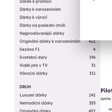
Dárek k promoci
245
16 870
14 
Dárky k narozeninám
551
Dárky k výročí
294
Dárky na poslední chvíli
450
Nejprodávanější dárky
56
Originální dárky k narozeninám
422
Sezóna F1
4
Svatební dary
196
Viděli jste v TV
31
Vánoční dárky
311
DRUH
Pilo
Luxusní dárky
142
Splňte 
Netradiční dárky
353
H
Originální dárky
452