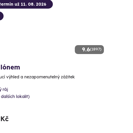
termín už 11. 08. 2026
9.6
(1897)
alónem
cí výhled a nezapomenutelný zážitek
 ráj
 dalších lokalit)
 Kč