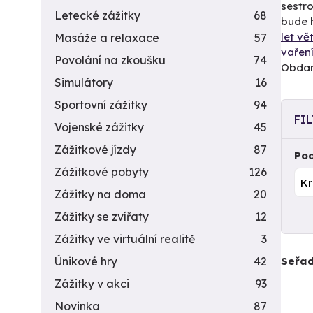
sestro
Letecké zážitky
68
bude h
let v
Masáže a relaxace
57
vařen
Povolání na zkoušku
74
Obdaro
Simulátory
16
Sportovní zážitky
94
FI
Vojenské zážitky
45
Zážitkové jízdy
87
Pod
Zážitkové pobyty
126
Zážitky na doma
20
Zážitky se zvířaty
12
Zážitky ve virtuální realitě
3
Seřad
Únikové hry
42
Zážitky v akci
93
Novinka
87