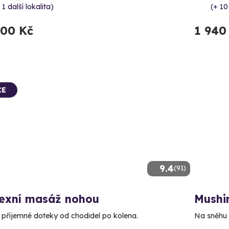
 1 další lokalita)
(+ 10
900 Kč
1 940
CE
9.4
(91)
lexní masáž nohou
Mushin
e příjemné doteky od chodidel po kolena.
Na sněhu i