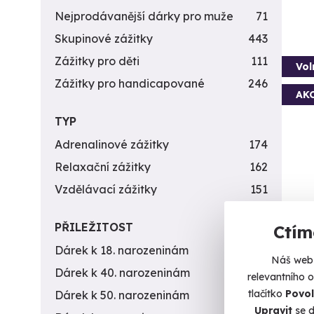
Nejprodávanější dárky pro muže
71
Skupinové zážitky
443
Zážitky pro děti
111
Vol
Zážitky pro handicapované
246
AK
TYP
Adrenalinové zážitky
174
Relaxační zážitky
162
Vzdělávací zážitky
151
Sou
PŘILEŽITOST
Ctím
Romant
Dárek k 18. narozeninám
256
Náš web 
Če
Dárek k 40. narozeninám
453
relevantního 
(+
tlačítko
Povol
Dárek k 50. narozeninám
378
Upravit
se d