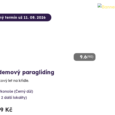
ný termín už 11. 08. 2026
9.6
(90)
demový paragliding
ový let na křídle.
rkonoše (Černý důl)
 2 další lokality)
99 Kč