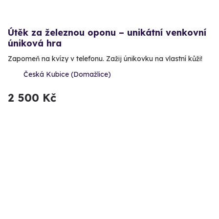
Útěk za železnou oponu – unikátní venkovní
úniková hra
Zapomeň na kvízy v telefonu. Zažij únikovku na vlastní kůži!
Česká Kubice (Domažlice)
2 500 Kč