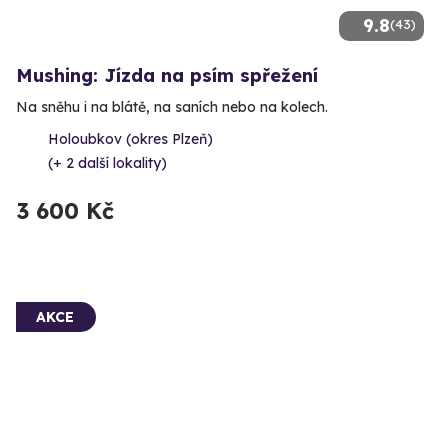
9.8
(43)
Mushing: Jízda na psím spřežení
Na sněhu i na blátě, na saních nebo na kolech.
Holoubkov (okres Plzeň)
(+ 2 další lokality)
3 600 Kč
AKCE