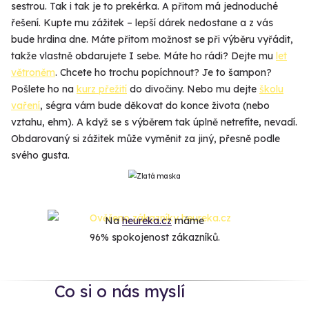
sestrou. Tak i tak je to prekérka. A přitom má jednoduché
řešení. Kupte mu zážitek – lepší dárek nedostane a z vás
bude hrdina dne. Máte přitom možnost se při výběru vyřádit,
takže vlastně obdarujete I sebe. Máte ho rádi? Dejte mu
let
větroněm
. Chcete ho trochu popíchnout? Je to šampon?
Pošlete ho na
kurz přežití
do divočiny. Nebo mu dejte
školu
vaření
, ségra vám bude děkovat do konce života (nebo
vztahu, ehm). A když se s výběrem tak úplně netrefíte, nevadí.
Obdarovaný si zážitek může vyměnit za jiný, přesně podle
svého gusta.
Na
heureka.cz
máme
96% spokojenost zákazníků.
Co si o nás myslí