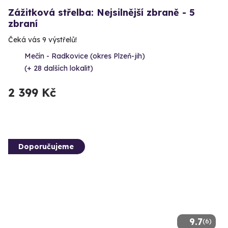
Zážitková střelba: Nejsilnější zbraně - 5
zbraní
Čeká vás 9 výstřelů!
Mečín - Radkovice (okres Plzeň-jih)
(+ 28 dalších lokalit)
2 399 Kč
Doporučujeme
9.7
(6)