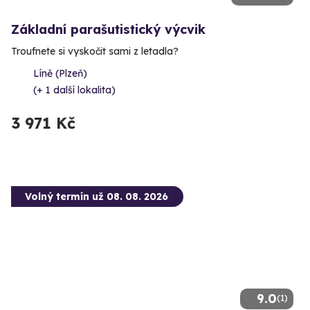
Základní parašutistický výcvik
Troufnete si vyskočit sami z letadla?
Líně (Plzeň)
(+ 1 další lokalita)
3 971 Kč
Volný termín už 08. 08. 2026
9.0
(1)