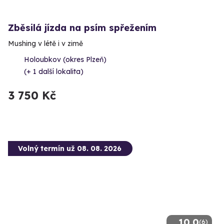
Zběsilá jízda na psím spřežením
Mushing v létě i v zimě
Holoubkov (okres Plzeň)
(+ 1 další lokalita)
3 750 Kč
Volný termín už 08. 08. 2026
10.0
(6)