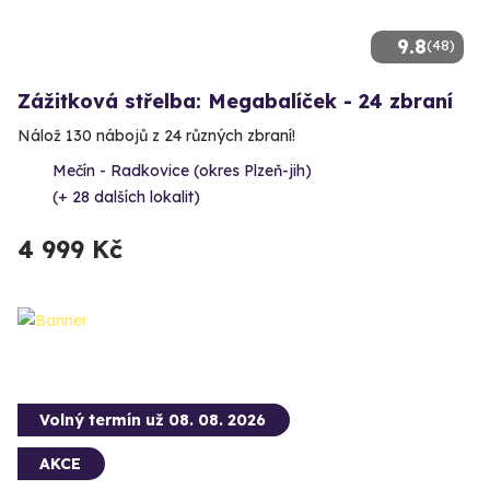
9.8
(48)
Zážitková střelba: Megabalíček - 24 zbraní
Nálož 130 nábojů z 24 různých zbraní!
Mečín - Radkovice (okres Plzeň-jih)
(+ 28 dalších lokalit)
4 999 Kč
Volný termín už 08. 08. 2026
AKCE