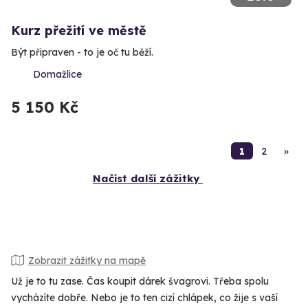
Kurz přežití ve městě
Být připraven - to je oč tu běží.
Domažlice
5 150 Kč
1
2
»
Načíst další zážitky
Zobrazit zážitky na mapě
Už je to tu zase. Čas koupit dárek švagrovi. Třeba spolu
vycházíte dobře. Nebo je to ten cizí chlápek, co žije s vaší