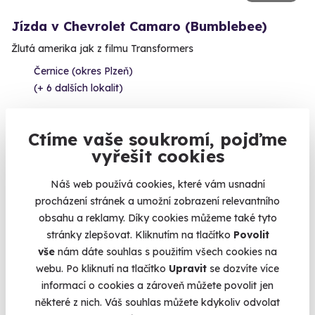
Jízda v Chevrolet Camaro (Bumblebee)
Žlutá amerika jak z filmu Transformers
Černice (okres Plzeň)
(+ 6 dalších lokalit)
1 199 Kč
Ctíme vaše soukromí, pojďme
vyřešit cookies
Náš web používá cookies, které vám usnadní
Volný termín už 08. 08. 2026
procházení stránek a umožní zobrazení relevantního
obsahu a reklamy. Díky cookies můžeme také tyto
stránky zlepšovat. Kliknutím na tlačítko
Povolit
vše
nám dáte souhlas s použitím všech cookies na
webu. Po kliknutí na tlačítko
Upravit
se dozvíte více
informací o cookies a zároveň můžete povolit jen
9.6
(8)
některé z nich. Váš souhlas můžete kdykoliv odvolat