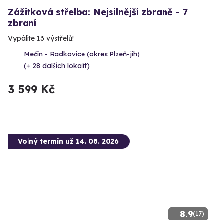
Zážitková střelba: Nejsilnější zbraně - 7
zbraní
Vypálíte 13 výstřelů!
Mečín - Radkovice (okres Plzeň-jih)
(+ 28 dalších lokalit)
3 599 Kč
Volný termín už 14. 08. 2026
8.9
(17)