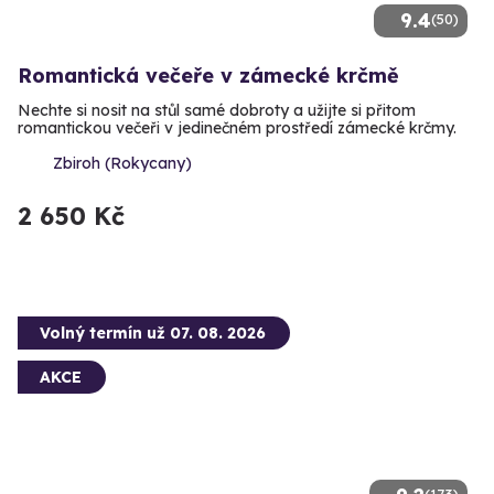
9.4
(50)
Romantická večeře v zámecké krčmě
Nechte si nosit na stůl samé dobroty a užijte si přitom
romantickou večeři v jedinečném prostředí zámecké krčmy.
Zbiroh (Rokycany)
2 650 Kč
Volný termín už 07. 08. 2026
AKCE
(173)