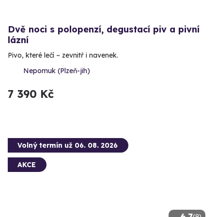
Dvě noci s polopenzí, degustací piv a pivní
lázní
Pivo, které lečí – zevnitř i navenek.
Nepomuk (Plzeň-jih)
7 390 Kč
Volný termín už 06. 08. 2026
AKCE
6.7
(9)