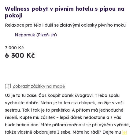
Wellness pobyt v pivním hotelu s pípou na
pokoji
Relaxace pro tělo i duši se zlatavými odlesky pivního moku.
Nepomuk (Plzeň-jih)
7 000 Kč
6 300 Kč
Zobrazit zážitky na mapě
Už je to tu zase. Čas koupit dárek švagrovi. Třeba spolu
vycházíte dobře. Nebo je to ten cizí chlápek, co žije s vaší
sestrou. Tak i tak je to prekérka. A přitom má jednoduché
řešení. Kupte mu zážitek – lepší dárek nedostane a z vás
bude hrdina dne. Máte přitom možnost se při výběru vyřádit,
takže vlastně obdarujete I sebe. Máte ho rádi? Dejte mu
let