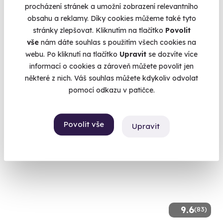
procházení stránek a umožní zobrazení relevantního
Noc v zámeckých peřinách - Zámek Zbiroh
obsahu a reklamy. Díky cookies můžeme také tyto
stránky zlepšovat. Kliknutím na tlačítko
Povolit
Snídaně, wellness i prohlídka zámku
vše
nám dáte souhlas s použitím všech cookies na
Zbiroh (Rokycany)
webu. Po kliknutí na tlačítko
Upravit
se dozvíte více
informací o cookies a zároveň můžete povolit jen
4 990 Kč
některé z nich. Váš souhlas můžete kdykoliv odvolat
4 790 Kč
pomocí odkazu v patičce.
Povolit vše
Upravit
9.6
(83)