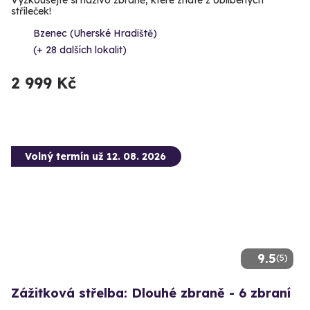
Vyzkoušejte si naživo zbraně, které znáte z oblíbených
stříleček!
Bzenec (Uherské Hradiště)
(+ 28 dalších lokalit)
2 999 Kč
Volný termín už 12. 08. 2026
9.5
(5)
Zážitková střelba: Dlouhé zbraně - 6 zbraní