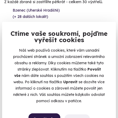
Z každé zbraně si zastřílíte pětkrát - celkem 30 výstřelů.
Bzenec (Uherské Hradiště)
(+ 28 dalších lokalit)
1 899 Kč
Ctíme vaše soukromí, pojďme
vyřešit cookies
Náš web používá cookies, které vám usnadní
procházení stránek a umožní zobrazení relevantního
Volný termín už 12. 08. 2026
obsahu a reklamy. Díky cookies můžeme také tyto
stránky zlepšovat. Kliknutím na tlačítko
Povolit
vše
nám dáte souhlas s použitím všech cookies na
webu. Po kliknutí na tlačítko
Upravit
se dozvíte více
informací o cookies a zároveň můžete povolit jen
některé z nich. Váš souhlas můžete kdykoliv odvolat
10.0
(2)
pomocí odkazu v patičce.
Zážitková střelba: Pistole a pušky - 6 zbraní
Čeká vás 60 výstřelů!