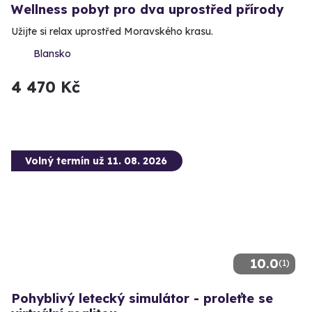
Wellness pobyt pro dva uprostřed přírody
Užijte si relax uprostřed Moravského krasu.
Blansko
4 470 Kč
Volný termín už 11. 08. 2026
10.0
(1)
Pohyblivý letecký simulátor - proleťte se