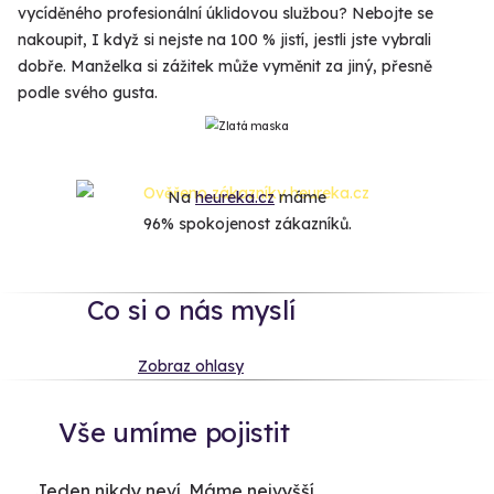
vycíděného profesionální úklidovou službou? Nebojte se
nakoupit, I když si nejste na 100 % jistí, jestli jste vybrali
dobře. Manželka si zážitek může vyměnit za jiný, přesně
podle svého gusta.
Na
heureka.cz
máme
96% spokojenost zákazníků.
Co si o nás myslí
Zobraz ohlasy
Vše umíme pojistit
Jeden nikdy neví. Máme nejvyšší