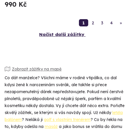
990 Kč
1
2
3
4
»
Načíst další zážitky
Zobrazit zážitky na mapě
Co dát manželce? Všichni máme v rodině vtipálka, co dal
kdysi ženě k narozeninám svěrák, ale takhle si přece
nezapomenutelný dárek nepředstavujete. Pokud není čerstvě
plnoletá, pravděpodobně už nějaký šperk, parfém a kvalitní
kosmetiku někdy dostala. Vy jí chcete dát něco extra. Pořiďte
skvělý zážitek, se kterým si vás navždy spojí. Už někdy
letěla
balónem
? Neláká ji
golf s vlastním trenérem
? Co by řekla na
to, kdyby odešla na
masáž
a jako bonus se vrátila do domu