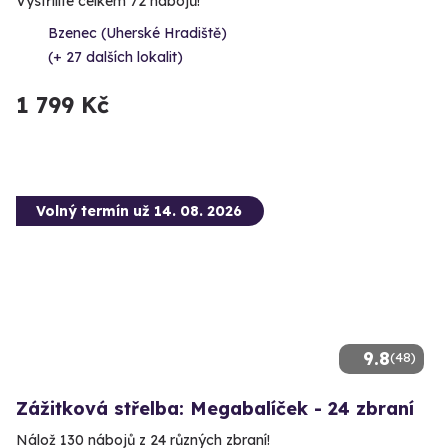
Vystřílíte celkem 72 nábojů!
Bzenec (Uherské Hradiště)
(+ 27 dalších lokalit)
1 799 Kč
Volný termín už 14. 08. 2026
9.8
(48)
Zážitková střelba: Megabalíček - 24 zbraní
Nálož 130 nábojů z 24 různých zbraní!