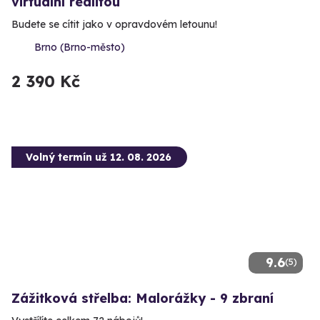
virtuální realitou
Budete se cítit jako v opravdovém letounu!
Brno (Brno-město)
2 390 Kč
Volný termín už 12. 08. 2026
9.6
(5)
Zážitková střelba: Malorážky - 9 zbraní