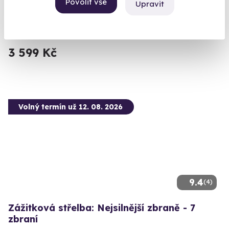
Povolit vše
Upravit
Bzenec (Uherské Hradiště)
(+ 28 dalších lokalit)
3 599 Kč
Volný termín už 12. 08. 2026
9.4
(4)
Zážitková střelba: Nejsilnější zbraně - 7
zbraní