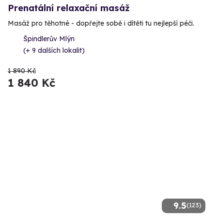
Prenatální relaxační masáž
Masáž pro těhotné - dopřejte sobě i dítěti tu nejlepší péči.
Špindlerův Mlýn
(+ 9 dalších lokalit)
1 890 Kč
1 840 Kč
9.5
(123)