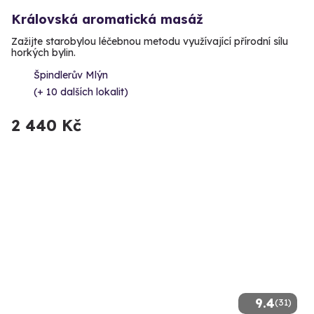
Královská aromatická masáž
Zažijte starobylou léčebnou metodu využívající přírodní sílu
horkých bylin.
Špindlerův Mlýn
(+ 10 dalších lokalit)
2 440 Kč
9.4
(31)