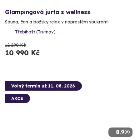
Glampingová jurta s wellness
Sauna, čan a božský relax v naprostém soukromí
Třebihošť (Trutnov)
12 290 Kč
10 990 Kč
Volný termín už 11. 08. 2026
AKCE
8.9
(6)