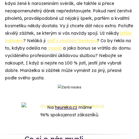
kdysi ženě k narozeninám svěrák, ale takhle si přece
nezapomenutelný dárek nepředstavujete. Pokud není čerstvě
plnoletá, pravděpodobně už nějaký šperk, parfém a kvalitní
kosmetiku někdy dostala. Vy jí chcete dát něco extra. Pořiďte
skvělý zážitek, se kterým si vás navždy spojí. Už někdy
letěla
balónem
? Neláká ji
golf s vlastním trenérem
? Co by řekla na
to, kdyby odešla na
masáž
a jako bonus se vrátila do domu
vycíděného profesionální úklidovou službou? Nebojte se
nakoupit, I když si nejste na 100 % jistí, jestli jste vybrali
dobře. Manželka si zážitek může vyměnit za jiný, přesně
podle svého gusta.
Na
heureka.cz
máme
96% spokojenost zákazníků.
Co si o nás myslí