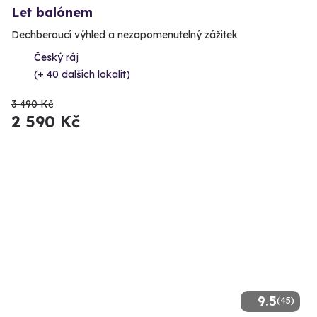
Let balónem
Dechberoucí výhled a nezapomenutelný zážitek
Český ráj
(+ 40 dalších lokalit)
3 490 Kč
2 590 Kč
9.5
(45)