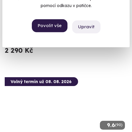
pomocí odkazu v patičce.
Královská thajská masáž
Zažijte umění staré přes dva tisíce let na vlastní kůži.
Povolit vše
Upravit
Špindlerův Mlýn
(+ 10 dalších lokalit)
2 290 Kč
Volný termín už 08. 08. 2026
9.6
(90)