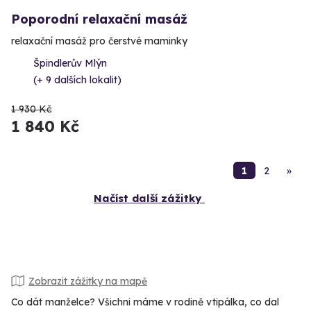
Poporodní relaxační masáž
relaxační masáž pro čerstvé maminky
Špindlerův Mlýn
(+ 9 dalších lokalit)
1 930 Kč
1 840 Kč
1
2
»
Načíst další zážitky
Zobrazit zážitky na mapě
Co dát manželce? Všichni máme v rodině vtipálka, co dal