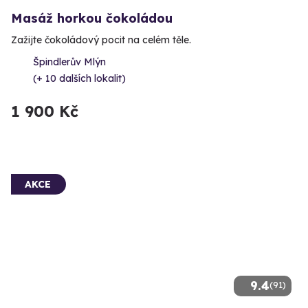
Masáž horkou čokoládou
Zažijte čokoládový pocit na celém těle.
Špindlerův Mlýn
(+ 10 dalších lokalit)
1 900 Kč
AKCE
9.4
(91)