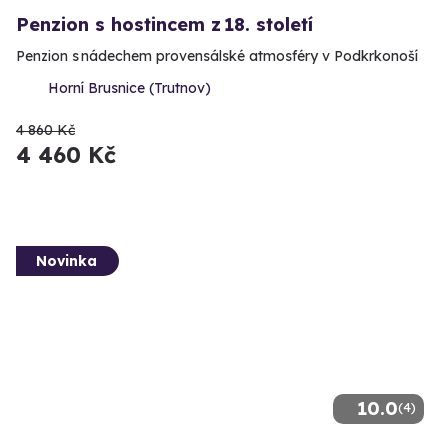
Penzion s hostincem z 18. století
Penzion s nádechem provensálské atmosféry v Podkrkonoší
Horní Brusnice (Trutnov)
4 860 Kč
4 460 Kč
Novinka
10.0
(4)