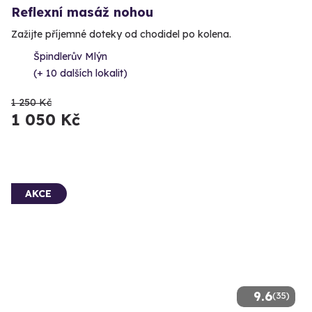
Reflexní masáž nohou
Zažijte příjemné doteky od chodidel po kolena.
Špindlerův Mlýn
(+ 10 dalších lokalit)
1 250 Kč
1 050 Kč
AKCE
9.6
(35)