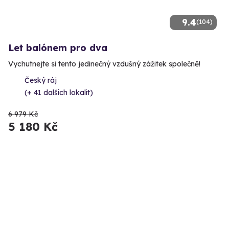
9.4
(104)
Let balónem pro dva
Vychutnejte si tento jedinečný vzdušný zážitek společně!
Český ráj
(+ 41 dalších lokalit)
6 979 Kč
5 180 Kč