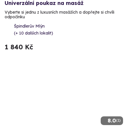
Univerzální poukaz na masáž
Vyberte si jednu z luxusních masážích a dopřejte si chvíli
odpočínku
Špindlerův Mlýn
(+ 10 dalších lokalit)
1 840 Kč
8.0
(1)