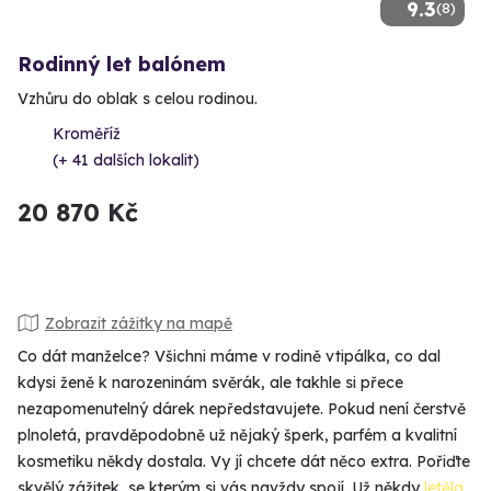
9.3
(8)
Rodinný let balónem
Vzhůru do oblak s celou rodinou.
Kroměříž
(+ 41 dalších lokalit)
20 870 Kč
Zobrazit zážitky na mapě
Co dát manželce? Všichni máme v rodině vtipálka, co dal
kdysi ženě k narozeninám svěrák, ale takhle si přece
nezapomenutelný dárek nepředstavujete. Pokud není čerstvě
plnoletá, pravděpodobně už nějaký šperk, parfém a kvalitní
kosmetiku někdy dostala. Vy jí chcete dát něco extra. Pořiďte
skvělý zážitek, se kterým si vás navždy spojí. Už někdy
letěla