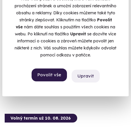
procházení stránek a umožní zobrazení relevantního
obsahu a reklamy. Díky cookies můžeme také tyto
stránky zlepšovat. Kliknutím na tlačítko
Povolit
vše
nám dáte souhlas s použitím všech cookies na
9.8
(4)
webu. Po kliknutí na tlačítko
Upravit
se dozvíte více
informací o cookies a zároveň můžete povolit jen
Pivní lázně pro dva s večeří na zámku
některé z nich. Váš souhlas můžete kdykoliv odvolat
Wichterle
pomocí odkazu v patičce.
Zlatavý mok teče v zámeckém podzemí proudem.
Slavičín (okres Zlín) (Zlín)
Povolit vše
Upravit
3 990 Kč
3 850 Kč
Volný termín už 10. 08. 2026