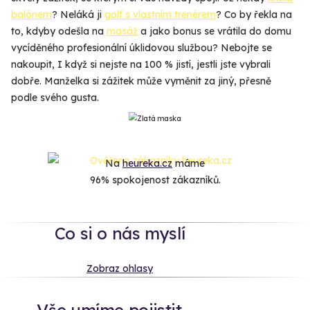
balónem
? Neláká ji
golf s vlastním trenérem
? Co by řekla na
to, kdyby odešla na
masáž
a jako bonus se vrátila do domu
vycíděného profesionální úklidovou službou? Nebojte se
nakoupit, I když si nejste na 100 % jistí, jestli jste vybrali
dobře. Manželka si zážitek může vyměnit za jiný, přesně
podle svého gusta.
Na
heureka.cz
máme
96% spokojenost zákazníků.
Co si o nás myslí
Zobraz ohlasy