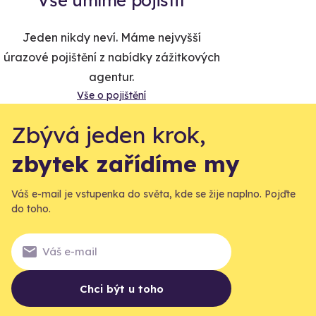
Vše umíme pojistit
Jeden nikdy neví. Máme nejvyšší
úrazové pojištění z nabídky zážitkových
agentur.
Vše o pojištění
Zbývá jeden krok,
zbytek zařídíme my
Váš e-mail je vstupenka do světa, kde se žije naplno. Pojďte
do toho.
Chci být u toho