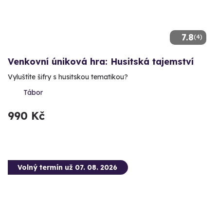
7.8
(4)
Venkovní úniková hra: Husitská tajemství
Vyluštíte šifry s husitskou tematikou?
Tábor
990 Kč
Volný termín už 07. 08. 2026