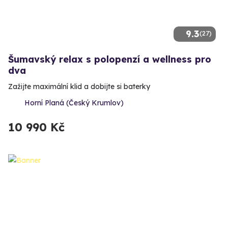
9.3
(27)
Šumavský relax s polopenzí a wellness pro
dva
Zažijte maximální klid a dobijte si baterky
Horní Planá (Český Krumlov)
10 990 Kč