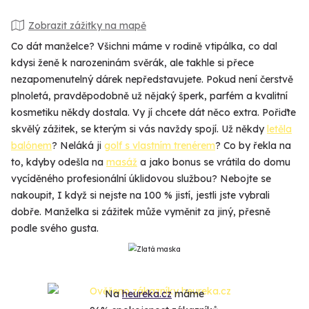
Zobrazit zážitky na mapě
Co dát manželce? Všichni máme v rodině vtipálka, co dal
kdysi ženě k narozeninám svěrák, ale takhle si přece
nezapomenutelný dárek nepředstavujete. Pokud není čerstvě
plnoletá, pravděpodobně už nějaký šperk, parfém a kvalitní
kosmetiku někdy dostala. Vy jí chcete dát něco extra. Pořiďte
skvělý zážitek, se kterým si vás navždy spojí. Už někdy
letěla
balónem
? Neláká ji
golf s vlastním trenérem
? Co by řekla na
to, kdyby odešla na
masáž
a jako bonus se vrátila do domu
vycíděného profesionální úklidovou službou? Nebojte se
nakoupit, I když si nejste na 100 % jistí, jestli jste vybrali
dobře. Manželka si zážitek může vyměnit za jiný, přesně
podle svého gusta.
Na
heureka.cz
máme