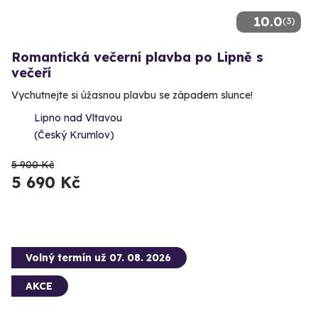
10.0
(3)
Romantická večerní plavba po Lipně s
večeří
Vychutnejte si úžasnou plavbu se západem slunce!
Lipno nad Vltavou
(Český Krumlov)
5 900 Kč
5 690 Kč
Volný termín už 07. 08. 2026
AKCE