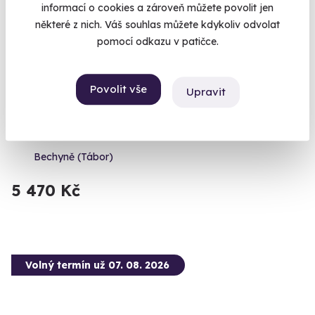
informací o cookies a zároveň můžete povolit jen
některé z nich. Váš souhlas můžete kdykoliv odvolat
pomocí odkazu v patičce.
9.0
(6)
Povolit vše
Upravit
Glamping v lese pro dva
Skryté útočiště pro Váš dokonalý relax
Bechyně (Tábor)
5 470 Kč
Volný termín už 07. 08. 2026