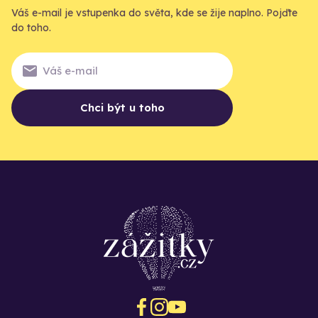
Váš e-mail je vstupenka do světa, kde se žije naplno. Pojďte
do toho.
Chci být u toho