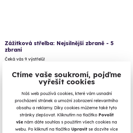
Zážitková střelba: Nejsilnější zbraně - 5
zbraní
Čeká vás 9 výstřelů!
Dačice (okres Jindřichův Hradec)
Ctíme vaše soukromí, pojďme
(+ 28 dalších lokalit)
vyřešit cookies
2 399 Kč
Náš web používá cookies, které vám usnadní
procházení stránek a umožní zobrazení relevantního
obsahu a reklamy. Díky cookies můžeme také tyto
stránky zlepšovat. Kliknutím na tlačítko
Povolit
Volný termín už 07. 08. 2026
vše
nám dáte souhlas s použitím všech cookies na
webu. Po kliknutí na tlačítko
Upravit
se dozvíte více