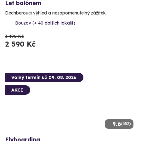
Let balónem
Dechberoucí výhled a nezapomenutelný zážitek
Bouzov (+ 40 dalších lokalit)
3 490 Kč
2 590 Kč
Volný termín už 09. 08. 2026
AKCE
9.6
(352)
Flyboarding