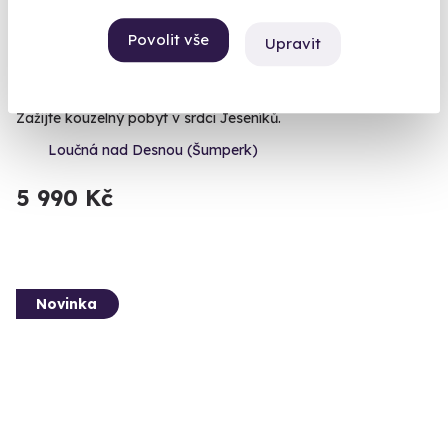
7.5
(5)
Povolit vše
Upravit
Romantické ubytování v Loučné nad Desnou
Zažijte kouzelný pobyt v srdci Jeseníků.
Loučná nad Desnou (Šumperk)
5 990 Kč
Novinka