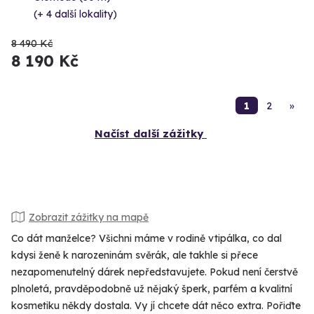
(+ 4 další lokality)
8 490 Kč
8 190 Kč
1
2
»
Načíst další zážitky
Zobrazit zážitky na mapě
Co dát manželce? Všichni máme v rodině vtipálka, co dal
kdysi ženě k narozeninám svěrák, ale takhle si přece
nezapomenutelný dárek nepředstavujete. Pokud není čerstvě
plnoletá, pravděpodobně už nějaký šperk, parfém a kvalitní
kosmetiku někdy dostala. Vy jí chcete dát něco extra. Pořiďte