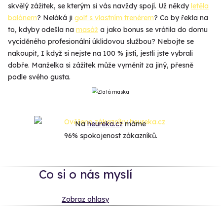
skvělý zážitek, se kterým si vás navždy spojí. Už někdy
letěla
balónem
? Neláká ji
golf s vlastním trenérem
? Co by řekla na
to, kdyby odešla na
masáž
a jako bonus se vrátila do domu
vycíděného profesionální úklidovou službou? Nebojte se
nakoupit, I když si nejste na 100 % jistí, jestli jste vybrali
dobře. Manželka si zážitek může vyměnit za jiný, přesně
podle svého gusta.
Na
heureka.cz
máme
96% spokojenost zákazníků.
Co si o nás myslí
Zobraz ohlasy