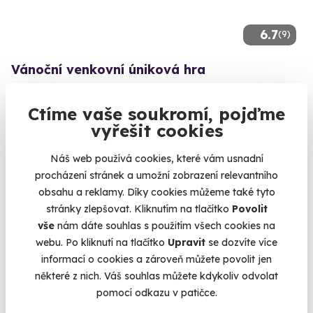
6.7
(9)
Vánoční venkovní úniková hra
Ponořte se naplno do vánoční atmosféry!
Ctíme vaše soukromí, pojďme
Olomouc (+ 5 dalších lokalit)
vyřešit cookies
990 Kč
890 Kč
Náš web používá cookies, které vám usnadní
procházení stránek a umožní zobrazení relevantního
obsahu a reklamy. Díky cookies můžeme také tyto
stránky zlepšovat. Kliknutím na tlačítko
Povolit
vše
nám dáte souhlas s použitím všech cookies na
Volný termín už 09. 08. 2026
webu. Po kliknutí na tlačítko
Upravit
se dozvíte více
informací o cookies a zároveň můžete povolit jen
některé z nich. Váš souhlas můžete kdykoliv odvolat
pomocí odkazu v patičce.