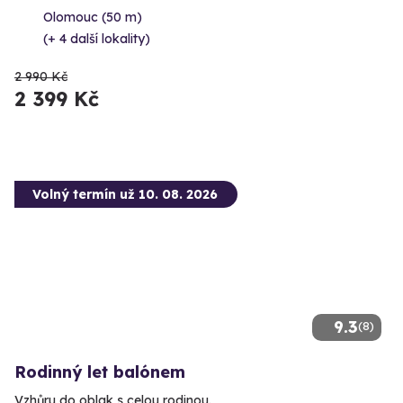
Olomouc (50 m)
(+ 4 další lokality)
2 990 Kč
2 399 Kč
Volný termín už 10. 08. 2026
9.3
(8)
Rodinný let balónem
Vzhůru do oblak s celou rodinou.