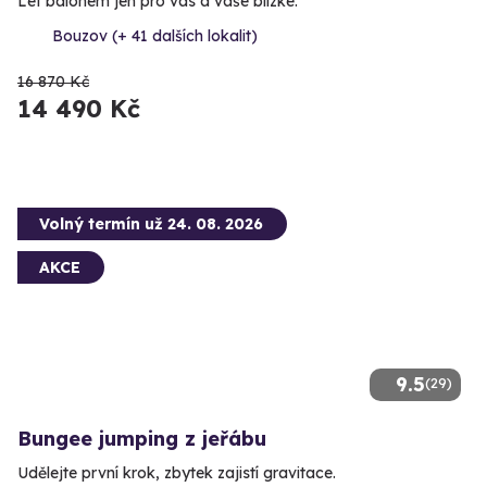
Let balónem jen pro vás a vaše blízké.
Bouzov (+ 41 dalších lokalit)
16 870 Kč
14 490 Kč
Volný termín už 24. 08. 2026
AKCE
9.5
(29)
Bungee jumping z jeřábu
Udělejte první krok, zbytek zajistí gravitace.