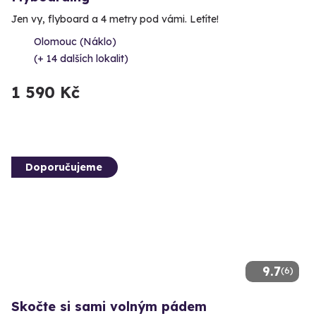
Jen vy, flyboard a 4 metry pod vámi. Letíte!
Olomouc (Náklo)
(+ 14 dalších lokalit)
1 590 Kč
Doporučujeme
9.7
(6)
Skočte si sami volným pádem