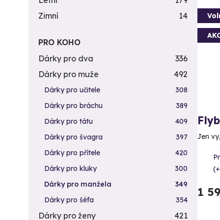
Letní
179
Zimní
14
Vol
AK
PRO KOHO
Dárky pro dva
336
Dárky pro muže
492
Dárky pro učitele
308
Dárky pro bráchu
389
Fly
Dárky pro tátu
409
Jen vy
Dárky pro švagra
397
Dárky pro přítele
420
P
Dárky pro kluky
300
(+
Dárky pro manžela
349
1 5
Dárky pro šéfa
354
Dárky pro ženy
421