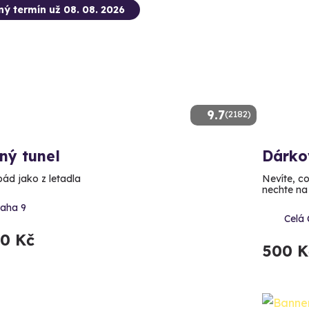
ný termín už 08. 08. 2026
9.7
(2182)
ný tunel
Dárko
pád jako z letadla
Nevíte, c
nechte na 
raha 9
Celá
90 Kč
500 K