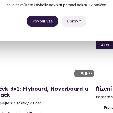
1 690
souhlas můžete kdykoliv odvolat pomocí odkazu v patičce.
Povolit vše
Upravit
ný termín už 08. 08. 2026
Volný 
AKCE
9.8
(9)
ček 3v1: Flyboard, Hoverboard a
Řízení
pack
Posaďte se
ejte si 3 zážitky v 1 den
Praha