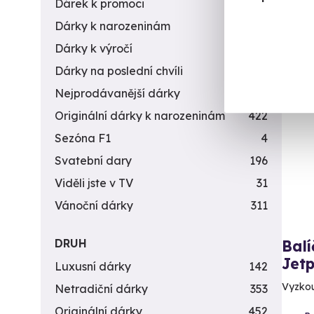
Dárek k promoci
245
Dárky k narozeninám
551
Dárky k výročí
294
Dárky na poslední chvíli
450
Nejprodávanější dárky
56
Vol
Originální dárky k narozeninám
422
Sezóna F1
4
Svatební dary
196
Viděli jste v TV
31
Vánoční dárky
311
DRUH
Balí
Jet
Luxusní dárky
142
Vyzkouš
Netradiční dárky
353
Originální dárky
452