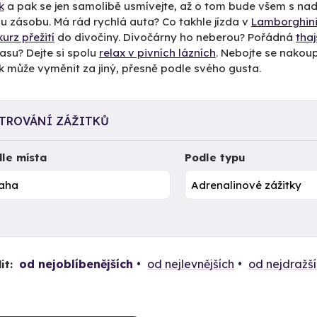
k
a pak se jen samolibě usmívejte, až o tom bude všem s na
u zásobu. Má rád rychlá auta? Co takhle jízda v
Lamborghini
kurz přežití
do divočiny. Divočárny ho neberou? Pořádná
tha
asu? Dejte si spolu
relax v pivních lázních
. Nebojte se nakoupi
k může vyměnit za jiný, přesně podle svého gusta.
LTROVÁNÍ ZÁŽITKŮ
le místa
Podle typu
od nejoblíbenějších
od nejlevnějších
od nejdražš
it: