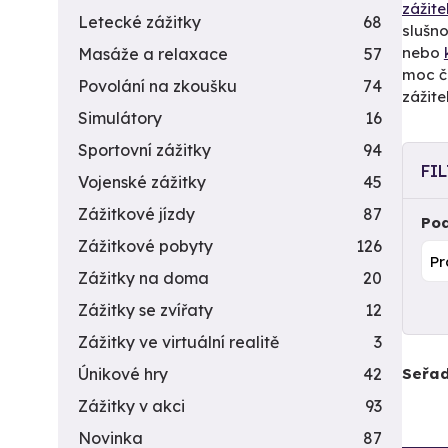
zážite
Letecké zážitky
68
slušno
nebo
Masáže a relaxace
57
moc č
Povolání na zkoušku
74
zážite
Simulátory
16
Sportovní zážitky
94
FI
Vojenské zážitky
45
Zážitkové jízdy
87
Pod
Zážitkové pobyty
126
Zážitky na doma
20
Zážitky se zvířaty
12
Zážitky ve virtuální realitě
3
Seřad
Únikové hry
42
Zážitky v akci
93
Novinka
87