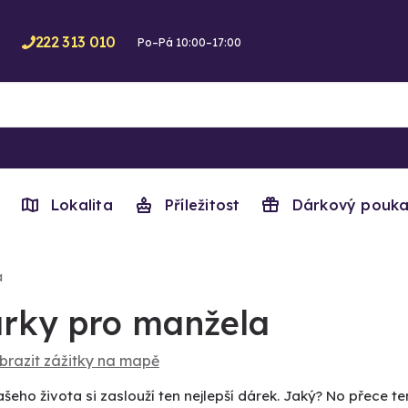
222 313 010
Po–Pá 10:00–17:00
Lokalita
Příležitost
Dárkový pouka
a
rky pro manžela
brazit zážitky na mapě
šeho života si zaslouží ten nejlepší dárek. Jaký? No přece t