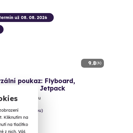
termín už 08. 08. 2026
9.8
(6)
zální poukaz: Flyboard,
board, nebo Jetpack
okies
ové létání nad vodou
zobrazení
a (Vrané nad Vltavou)
. Kliknutím na
ha-západ)
tí na tlačítko
é z nich. Váš