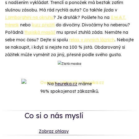
s nadšením vykládat. Trenclí a ponožek má beztak zatím
slušnou zásobu. Má rád rychlá auta? Co takhle jízda v
Lamborghini na okruhu
? Je drsňák? Pošlete ho na
S.W.A.T.
trénink
nebo
kurz přežití
do divočiny. Divočárny ho neberou?
Pořádná
thajská masáž
mu spraví ztuhlá záda. Nemáte na
sebe moc času? Dejte si spolu
relax v pivních lázních
. Nebojte
se nakoupit, i když si nejste na 100 % jistá. Obdarovaný si
zážitek může vyměnit za jiný, přesně podle svého gusta.
Na
heureka.cz
máme
96% spokojenost zákazníků.
Co si o nás myslí
Zobraz ohlasy