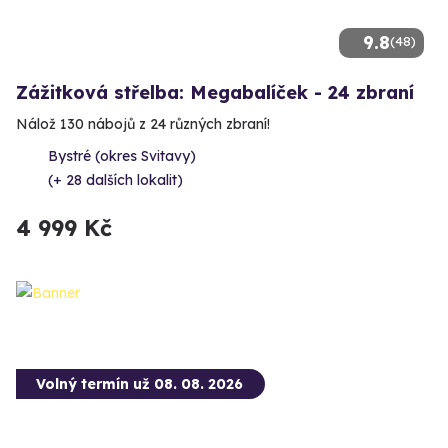
9.8
(48)
Zážitková střelba: Megabalíček - 24 zbraní
Nálož 130 nábojů z 24 různých zbraní!
Bystré (okres Svitavy)
(+ 28 dalších lokalit)
4 999 Kč
Volný termín už 08. 08. 2026