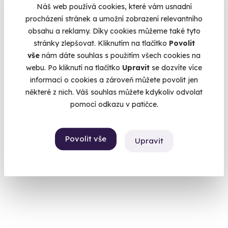
Náš web používá cookies, které vám usnadní
procházení stránek a umožní zobrazení relevantního
obsahu a reklamy. Díky cookies můžeme také tyto
7.0
stránky zlepšovat. Kliknutím na tlačítko
Povolit
(1)
vše
nám dáte souhlas s použitím všech cookies na
webu. Po kliknutí na tlačítko
Upravit
se dozvíte více
Jízda v Hyundai na okruhu
informací o cookies a zároveň můžete povolit jen
Vyzkoušejte Hyundai i20 N či i30 N v plné síle
některé z nich. Váš souhlas můžete kdykoliv odvolat
Vysoké Mýto
pomocí odkazu v patičce.
(+ 4 další lokality)
1 790 Kč
Povolit vše
Upravit