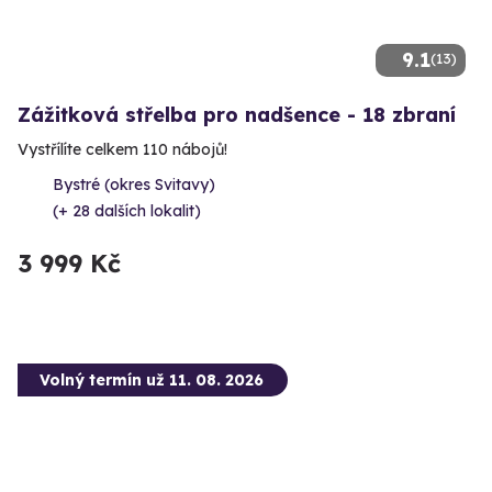
9.1
(13)
Zážitková střelba pro nadšence - 18 zbraní
Vystřílíte celkem 110 nábojů!
Bystré (okres Svitavy)
(+ 28 dalších lokalit)
3 999 Kč
Volný termín už 11. 08. 2026