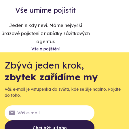
Vše umíme pojistit
Jeden nikdy neví. Máme nejvyšší
úrazové pojištění z nabídky zážitkových
agentur.
Vše o pojištění
Zbývá jeden krok,
zbytek zařídíme my
Váš e-mail je vstupenka do světa, kde se žije naplno. Pojďte
do toho.
Chci být u toho