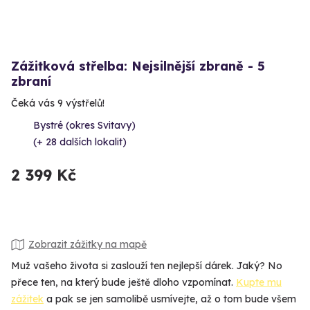
Zážitková střelba: Nejsilnější zbraně - 5
zbraní
Čeká vás 9 výstřelů!
Bystré (okres Svitavy)
(+ 28 dalších lokalit)
2 399 Kč
Zobrazit zážitky na mapě
Muž vašeho života si zaslouží ten nejlepší dárek. Jaký? No
přece ten, na který bude ještě dloho vzpomínat.
Kupte mu
zážitek
a pak se jen samolibě usmívejte, až o tom bude všem