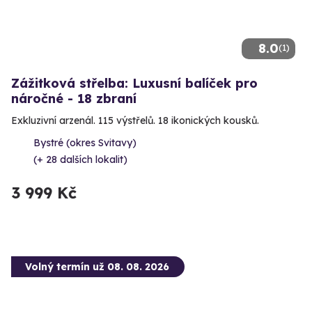
8.0
(1)
Zážitková střelba: Luxusní balíček pro
náročné - 18 zbraní
Exkluzivní arzenál. 115 výstřelů. 18 ikonických kousků.
Bystré (okres Svitavy)
(+ 28 dalších lokalit)
3 999 Kč
Volný termín už 08. 08. 2026