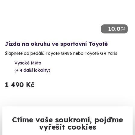
10.0
(1)
Jízda na okruhu ve sportovní Toyotě
Šlápněte do pedálů Toyotě GR86 nebo Toyotě GR Yaris
Vysoké Mýto
(+ 4 další lokality)
1 490 Kč
Volný termín už 08. 08. 2026
Ctíme vaše soukromí, pojďme
vyřešit cookies