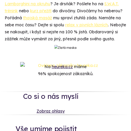
Lamborghini na okruhu
? Je drsňák? Pošlete ho na
S.W.A.T.
trénink
nebo
kurz přežití
do divočiny. Divočárny ho neberou?
Pořádná
thajská masáž
mu spraví ztuhlá záda. Nemáte na
sebe moc času? Dejte si spolu
relax v pivních lázních
. Nebojte
se nakoupit, i když si nejste na 100 % jistá. Obdarovaný si
zážitek může vyměnit za jiný, přesně podle svého gusta.
Na
heureka.cz
máme
96% spokojenost zákazníků.
Co si o nás myslí
Zobraz ohlasy
Vše umíme pojistit