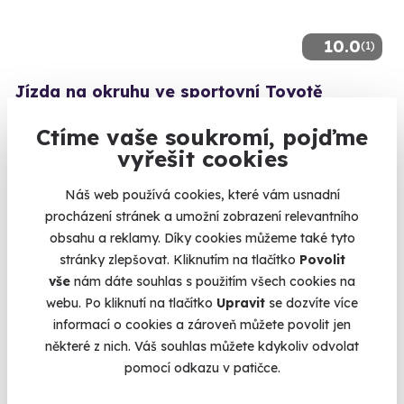
10.0
(1)
Jízda na okruhu ve sportovní Toyotě
Šlápněte do pedálů Toyotě GR86 nebo Toyotě GR Yaris
Ctíme vaše soukromí, pojďme
Česká Lípa (Autodrom Sosnová)
vyřešit cookies
(+ 4 další lokality)
Náš web používá cookies, které vám usnadní
1 490 Kč
procházení stránek a umožní zobrazení relevantního
obsahu a reklamy. Díky cookies můžeme také tyto
stránky zlepšovat. Kliknutím na tlačítko
Povolit
vše
nám dáte souhlas s použitím všech cookies na
webu. Po kliknutí na tlačítko
Upravit
se dozvíte více
Volný termín už 08. 08. 2026
informací o cookies a zároveň můžete povolit jen
některé z nich. Váš souhlas můžete kdykoliv odvolat
pomocí odkazu v patičce.