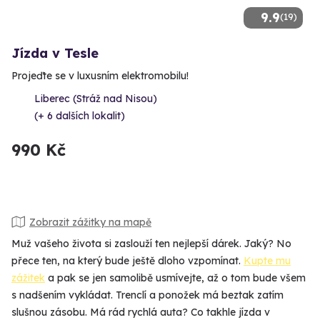
9.9
(19)
Jízda v Tesle
Projeďte se v luxusním elektromobilu!
Liberec (Stráž nad Nisou)
(+ 6 dalších lokalit)
990 Kč
Zobrazit zážitky na mapě
Muž vašeho života si zaslouží ten nejlepší dárek. Jaký? No
přece ten, na který bude ještě dloho vzpomínat.
Kupte mu
zážitek
a pak se jen samolibě usmívejte, až o tom bude všem
s nadšením vykládat. Trenclí a ponožek má beztak zatím
slušnou zásobu. Má rád rychlá auta? Co takhle jízda v