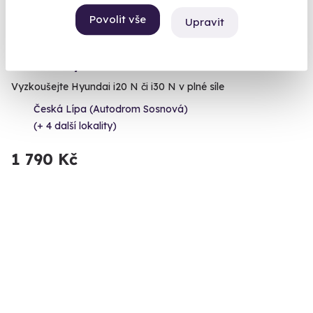
Povolit vše
Upravit
7.0
(1)
Jízda v Hyundai na okruhu
Vyzkoušejte Hyundai i20 N či i30 N v plné síle
Česká Lípa (Autodrom Sosnová)
(+ 4 další lokality)
1 790 Kč