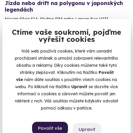
Jízda nebo drift na polygonu v japonských
legendách
Nissan Silvia S14, Skyline R34 nebo Lancer Evo VIII
Hradec Králové
Ctíme vaše soukromí, pojďme
vyřešit cookies
1 799 Kč
1 299 Kč
Náš web používá cookies, které vám usnadní
procházení stránek a umožní zobrazení relevantního
obsahu a reklamy. Díky cookies můžeme také tyto
stránky zlepšovat. Kliknutím na tlačítko
Povolit
vše
nám dáte souhlas s použitím všech cookies na
webu. Po kliknutí na tlačítko
Upravit
se dozvíte více
informací o cookies a zároveň můžete povolit jen
některé z nich. Váš souhlas můžete kdykoliv odvolat
pomocí odkazu v patičce.
9.8
(43)
Povolit vše
Upravit