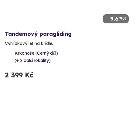
9.6
(90)
Tandemový paragliding
Vyhlídkový let na křídle.
Krkonoše (Černý důl)
(+ 2 další lokality)
2 399 Kč