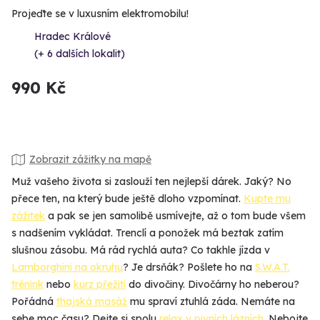
Projeďte se v luxusním elektromobilu!
Hradec Králové
(+ 6 dalších lokalit)
990 Kč
Zobrazit zážitky na mapě
Muž vašeho života si zaslouží ten nejlepší dárek. Jaký? No
přece ten, na který bude ještě dloho vzpomínat.
Kupte mu
zážitek
a pak se jen samolibě usmívejte, až o tom bude všem
s nadšením vykládat. Trenclí a ponožek má beztak zatím
slušnou zásobu. Má rád rychlá auta? Co takhle jízda v
Lamborghini na okruhu
? Je drsňák? Pošlete ho na
S.W.A.T.
trénink
nebo
kurz přežití
do divočiny. Divočárny ho neberou?
Pořádná
thajská masáž
mu spraví ztuhlá záda. Nemáte na
sebe moc času? Dejte si spolu
relax v pivních lázních
. Nebojte