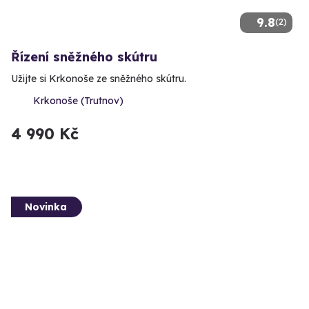
9.8
(2)
Řízení sněžného skútru
Užijte si Krkonoše ze sněžného skútru.
Krkonoše (Trutnov)
4 990 Kč
Novinka