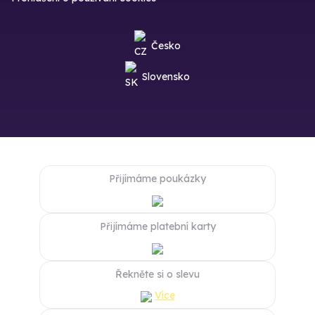
Česko
Slovensko
Přijímáme poukázky
Přijímáme platební karty
Řekněte si o slevu
Více