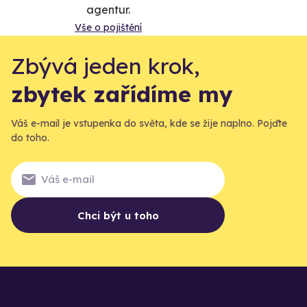
agentur.
Vše o pojištění
Zbývá jeden krok,
zbytek zařídíme my
Váš e-mail je vstupenka do světa, kde se žije naplno. Pojďte
do toho.
Chci být u toho