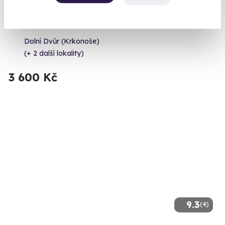
Mushing: Jízda na psím spřežení
Na sněhu i na blátě, na saních nebo na kolech.
Dolní Dvůr (Krkonoše)
(+ 2 další lokality)
3 600 Kč
9.3
(4)