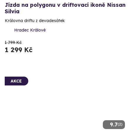
Jízda na polygonu v driftovací ikoně Nissan
Silvia
Královna driftu z devadesátek
Hradec Králové
1 799 Kč
1 299 Kč
AKCE
9.7
(2)