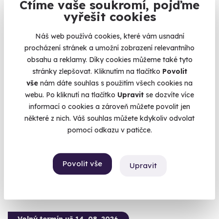
Ctíme vaše soukromí, pojďme
vyřešit cookies
Náš web používá cookies, které vám usnadní
procházení stránek a umožní zobrazení relevantního
obsahu a reklamy. Díky cookies můžeme také tyto
9.4
(4)
stránky zlepšovat. Kliknutím na tlačítko
Povolit
vše
nám dáte souhlas s použitím všech cookies na
Zážitková střelba: Nejsilnější zbraně - 7
webu. Po kliknutí na tlačítko
Upravit
se dozvíte více
zbraní
informací o cookies a zároveň můžete povolit jen
Vypálíte 13 výstřelů!
některé z nich. Váš souhlas můžete kdykoliv odvolat
pomocí odkazu v patičce.
Otrokovice - vnitřní střelnice
(+ 28 dalších lokalit)
Povolit vše
3 599 Kč
Upravit
Volný termín už 14. 08. 2026