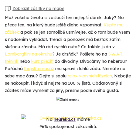
Zobrazit zážitky na mapě
Muž vašeho života si zaslouží ten nejlepší dárek. Jaký? No
přece ten, na který bude ještě dloho vzpomínat.
Kupte mu
zážitek
a pak se jen samolibě usmívejte, až o tom bude všem
s nadšením vykládat. Trenclí a ponožek má beztak zatím
slušnou zásobu. Má rád rychlá auta? Co takhle jízda v
Lamborghini na okruhu
? Je drsňák? Pošlete ho na
S.W.A.T.
trénink
nebo
kurz přežití
do divočiny. Divočárny ho neberou?
Pořádná
thajská masáž
mu spraví ztuhlá záda. Nemáte na
sebe moc času? Dejte si spolu
relax v pivních lázních
. Nebojte
se nakoupit, i když si nejste na 100 % jistá. Obdarovaný si
zážitek může vyměnit za jiný, přesně podle svého gusta.
Na
heureka.cz
máme
96% spokojenost zákazníků.