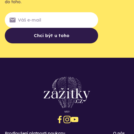
do toho.
Chci být u toho
Prodloužení platnosti poukazu
O nás