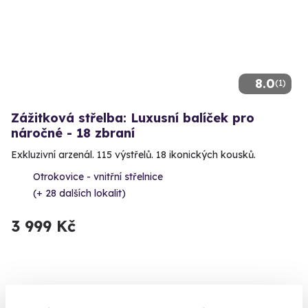
8.0
(1)
Zážitková střelba: Luxusní balíček pro
náročné - 18 zbraní
Exkluzivní arzenál. 115 výstřelů. 18 ikonických kousků.
Otrokovice - vnitřní střelnice
(+ 28 dalších lokalit)
3 999 Kč
Volný termín už 12. 08. 2026