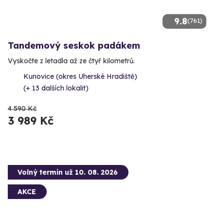
9.8
(761)
Tandemový seskok padákem
Vyskočte z letadla až ze čtyř kilometrů.
Kunovice (okres Uherské Hradiště)
(+ 13 dalších lokalit)
4 590 Kč
3 989 Kč
Volný termín už 10. 08. 2026
AKCE