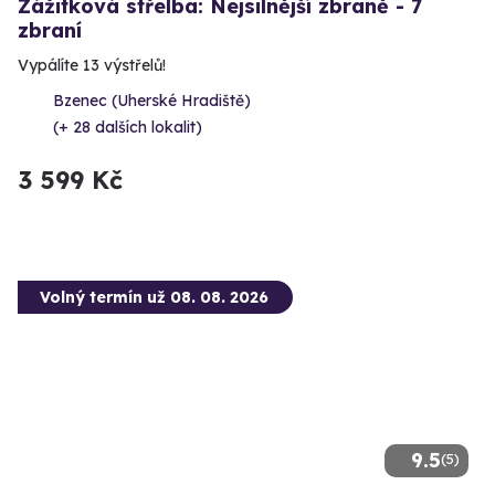
Zážitková střelba: Nejsilnější zbraně - 7
zbraní
Vypálíte 13 výstřelů!
Bzenec (Uherské Hradiště)
(+ 28 dalších lokalit)
3 599 Kč
Volný termín už 08. 08. 2026
9.5
(5)