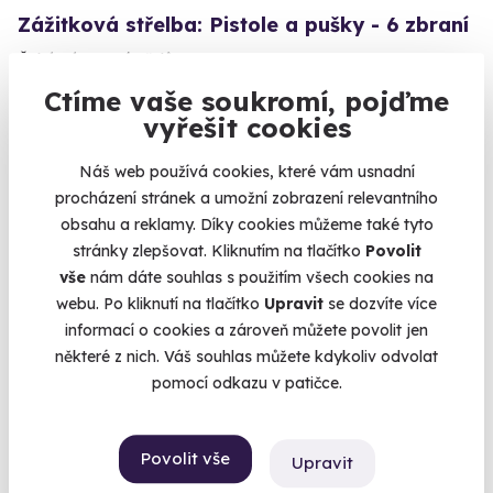
Zážitková střelba: Pistole a pušky - 6 zbraní
Čeká vás 60 výstřelů!
Ctíme vaše soukromí, pojďme
Bzenec (Uherské Hradiště)
vyřešit cookies
(+ 28 dalších lokalit)
3 599 Kč
Náš web používá cookies, které vám usnadní
procházení stránek a umožní zobrazení relevantního
obsahu a reklamy. Díky cookies můžeme také tyto
stránky zlepšovat. Kliknutím na tlačítko
Povolit
vše
nám dáte souhlas s použitím všech cookies na
webu. Po kliknutí na tlačítko
Upravit
se dozvíte více
informací o cookies a zároveň můžete povolit jen
některé z nich. Váš souhlas můžete kdykoliv odvolat
pomocí odkazu v patičce.
9.6
(50)
Povolit vše
Upravit