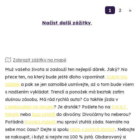
1
2
»
Načíst další zážitky
Zobrazit zážitky na mapě
Muž vašeho života si zaslouží ten nejlepší dárek. Jaký? No
přece ten, na který bude ještě dloho vzpomínat.
Kupte mu
zážitek
a pak se jen samolibě usmívejte, až o tom bude všem
s nadšením vykládat. Trenclí a ponožek má beztak zatím
slušnou zásobu. Má rád rychlá auta? Co takhle jízda v
Lamborghini na okruhu
? Je drsňák? Pošlete ho na
S.W.A.T.
trénink
nebo
kurz přežití
do divočiny. Divočárny ho neberou?
Pořádná
thajská masáž
mu spraví ztuhlá záda. Nemáte na
sebe moc času? Dejte si spolu
relax v pivních lázních
. Nebojte
se nakoupit, i když si nejste na 100 % jistá. Obdarovaný si