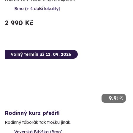
Brno (+ 4 další lokality)
2 990 Kč
Volný termín už 11. 09. 2026
9.9
(12)
Rodinný kurz přežití
Rodinný táborák tak trošku jinak.
Veverská Bítýška (Brno)