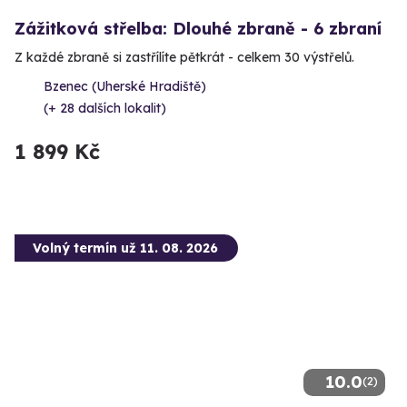
Zážitková střelba: Dlouhé zbraně - 6 zbraní
Z každé zbraně si zastřílíte pětkrát - celkem 30 výstřelů.
Bzenec (Uherské Hradiště)
(+ 28 dalších lokalit)
1 899 Kč
Volný termín už 11. 08. 2026
10.0
(2)