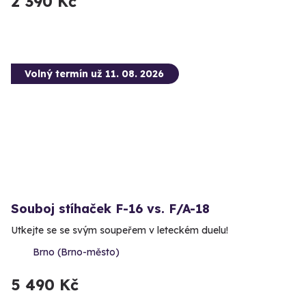
2 390 Kč
Volný termín už 11. 08. 2026
Souboj stíhaček F-16 vs. F/A-18
Utkejte se se svým soupeřem v leteckém duelu!
Brno (Brno-město)
5 490 Kč