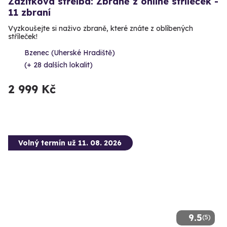
Zážitková střelba: Zbraně z online stříleček -
11 zbraní
Vyzkoušejte si naživo zbraně, které znáte z oblíbených
stříleček!
Bzenec (Uherské Hradiště)
(+ 28 dalších lokalit)
2 999 Kč
Volný termín už 11. 08. 2026
9.5
(5)