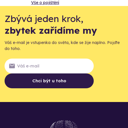
Vše o pojištění
Zbývá jeden krok,
zbytek zařídíme my
Váš e-mail je vstupenka do světa, kde se žije naplno. Pojďte
do toho.
Chci být u toho