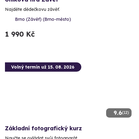
Najděte dědečkovu závěť.
Brno (Závěť) (Brno-město)
1 990 Kč
Volný termín už 15. 08. 2026
9.6
(12)
Základní fotografický kurz
Naučte se ovládat svůj fotoaparát.