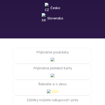
Česko
Slovensko
Přijímáme poukázky
Přijímáme platební karty
Řekněte si o slevu
Více
Zážitky můžete nakupovat i přes