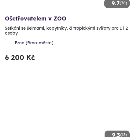
9.7
(78)
Ošetřovatelem v ZOO
Setkání se šelmami, kopytníky, či tropickými zvířaty pro 1 i 2
osoby
Brno (Brno-město)
6 200 Kč
9.3
(15)