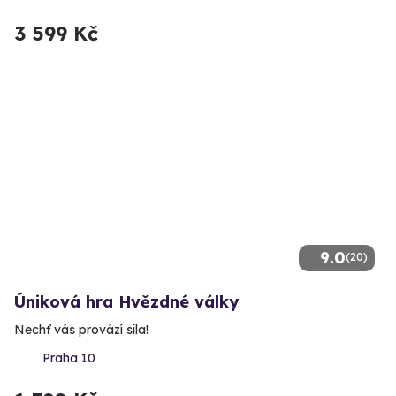
3 599 Kč
9.0
(20)
Úniková hra Hvězdné války
Nechť vás provází síla!
Praha 10