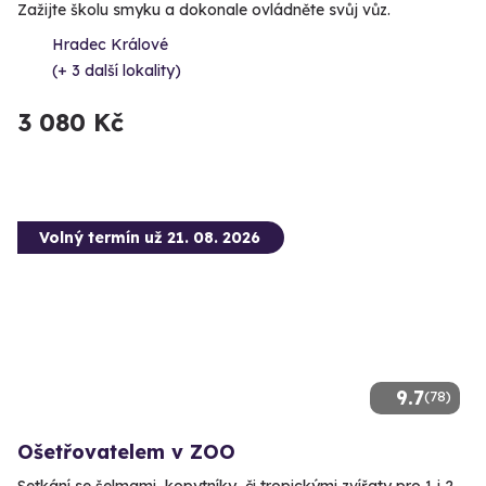
Zažijte školu smyku a dokonale ovládněte svůj vůz.
Hradec Králové
(+ 3 další lokality)
3 080 Kč
Volný termín už 21. 08. 2026
9.7
(78)
Ošetřovatelem v ZOO
Setkání se šelmami, kopytníky, či tropickými zvířaty pro 1 i 2