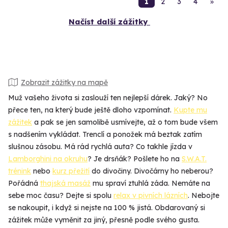
1
2
3
4
»
Načíst další zážitky
Zobrazit zážitky na mapě
Muž vašeho života si zaslouží ten nejlepší dárek. Jaký? No
přece ten, na který bude ještě dloho vzpomínat.
Kupte mu
zážitek
a pak se jen samolibě usmívejte, až o tom bude všem
s nadšením vykládat. Trenclí a ponožek má beztak zatím
slušnou zásobu. Má rád rychlá auta? Co takhle jízda v
Lamborghini na okruhu
? Je drsňák? Pošlete ho na
S.W.A.T.
trénink
nebo
kurz přežití
do divočiny. Divočárny ho neberou?
Pořádná
thajská masáž
mu spraví ztuhlá záda. Nemáte na
sebe moc času? Dejte si spolu
relax v pivních lázních
. Nebojte
se nakoupit, i když si nejste na 100 % jistá. Obdarovaný si
zážitek může vyměnit za jiný, přesně podle svého gusta.