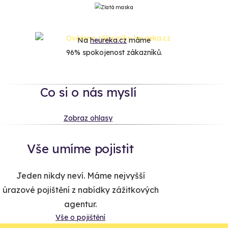
Na
heureka.cz
máme
96% spokojenost zákazníků.
Co si o nás myslí
Zobraz ohlasy
Vše umíme pojistit
Jeden nikdy neví. Máme nejvyšší
úrazové pojištění z nabídky zážitkových
agentur.
Vše o pojištění