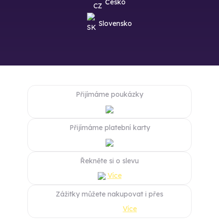
Česko
Slovensko
Přijímáme poukázky
Přijímáme platební karty
Řekněte si o slevu
Více
Zážitky můžete nakupovat i přes
Více