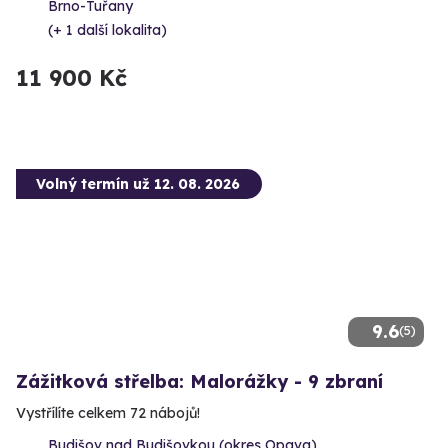
Brno-Tuřany
(+ 1 další lokalita)
11 900 Kč
Volný termín už 12. 08. 2026
9.6
(5)
Zážitková střelba: Malorážky - 9 zbraní
Vystřílíte celkem 72 nábojů!
Budišov nad Budišovkou (okres Opava)