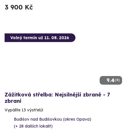
3 900 Kč
Volný termín už 11. 08. 2026
9.4
(4)
Zážitková střelba: Nejsilnější zbraně - 7
zbraní
Vypálíte 13 výstřelů!
Budišov nad Budišovkou (okres Opava)
(+ 28 dalších lokalit)