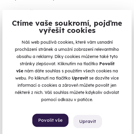
3 999 Kč
Ctíme vaše soukromí, pojďme
vyřešit cookies
Náš web používá cookies, které vám usnadní
Volný termín už 12. 08. 2026
procházení stránek a umožní zobrazení relevantního
obsahu a reklamy. Díky cookies můžeme také tyto
stránky zlepšovat. Kliknutím na tlačítko
Povolit
vše
nám dáte souhlas s použitím všech cookies na
webu. Po kliknutí na tlačítko
Upravit
se dozvíte více
informací o cookies a zároveň můžete povolit jen
9.4
(74)
některé z nich. Váš souhlas můžete kdykoliv odvolat
pomocí odkazu v patičce.
Zážitková střelba: Speciální jednotky - 10
zbraní
Vystřílejte 80 nábojů jako člen elitní jednotky URNA.
Povolit vše
Upravit
Budišov nad Budišovkou (okres Opava)