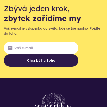
Zbývá jeden krok,
zbytek zařídíme my
Váš e-mail je vstupenka do světa, kde se žije naplno. Pojďte
do toho.
Chci být u toho