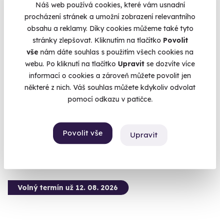
Náš web používá cookies, které vám usnadní
procházení stránek a umožní zobrazení relevantního
obsahu a reklamy. Díky cookies můžeme také tyto
stránky zlepšovat. Kliknutím na tlačítko
Povolit
10.0
(2)
vše
nám dáte souhlas s použitím všech cookies na
webu. Po kliknutí na tlačítko
Upravit
se dozvíte více
Zážitková střelba: Pistole a pušky - 6 zbraní
informací o cookies a zároveň můžete povolit jen
Čeká vás 60 výstřelů!
některé z nich. Váš souhlas můžete kdykoliv odvolat
pomocí odkazu v patičce.
Mečín - Radkovice (okres Plzeň-jih)
(+ 28 dalších lokalit)
Povolit vše
3 599 Kč
Upravit
Volný termín už 12. 08. 2026