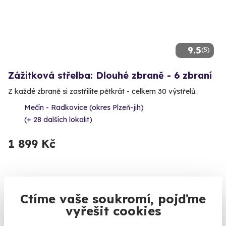
9.5
(5)
Zážitková střelba: Dlouhé zbraně - 6 zbraní
Z každé zbraně si zastřílíte pětkrát - celkem 30 výstřelů.
Mečín - Radkovice (okres Plzeň-jih)
(+ 28 dalších lokalit)
1 899 Kč
Ctíme vaše soukromí, pojďme
Volný termín už 12. 08. 2026
vyřešit cookies