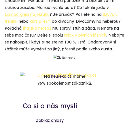
s nadšením vykládat. Trenclí a ponožek má beztak zatím
slušnou zásobu. Má rád rychlá auta? Co takhle jízda v
Lamborghini na okruhu
? Je drsňák? Pošlete ho na
S.W.A.T.
trénink
nebo
kurz přežití
do divočiny. Divočárny ho neberou?
Pořádná
thajská masáž
mu spraví ztuhlá záda. Nemáte na
sebe moc času? Dejte si spolu
relax v pivních lázních
. Nebojte
se nakoupit, i když si nejste na 100 % jistá. Obdarovaný si
zážitek může vyměnit za jiný, přesně podle svého gusta.
Na
heureka.cz
máme
96% spokojenost zákazníků.
Co si o nás myslí
Zobraz ohlasy