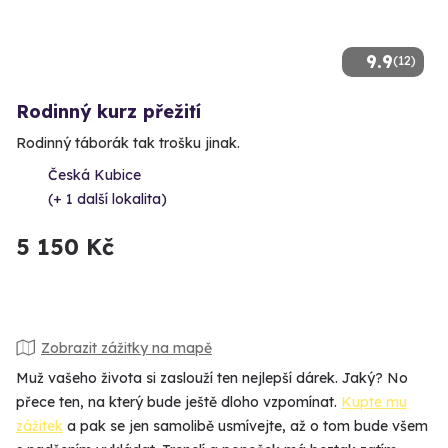
9.9
(12)
Rodinný kurz přežití
Rodinný táborák tak trošku jinak.
Česká Kubice
(+ 1 další lokalita)
5 150 Kč
Zobrazit zážitky na mapě
Muž vašeho života si zaslouží ten nejlepší dárek. Jaký? No
přece ten, na který bude ještě dloho vzpomínat.
Kupte mu
zážitek
a pak se jen samolibě usmívejte, až o tom bude všem