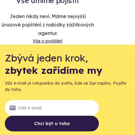
Vše umíme pojistit
Jeden nikdy neví. Máme nejvyšší
úrazové pojištění z nabídky zážitkových
agentur.
Vše o pojištění
Zbývá jeden krok,
zbytek zařídíme my
Váš e-mail je vstupenka do světa, kde se žije naplno. Pojďte
do toho.
Chci být u toho