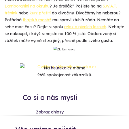
Lamborghini na okruhu
? Je drsňák? Pošlete ho na
S.W.A.T.
trénink
nebo
kurz přežití
do divočiny. Divočárny ho neberou?
Pořádná
thajská masáž
mu spraví ztuhlá záda. Nemáte na
sebe moc času? Dejte si spolu
relax v pivních lázních
. Nebojte
se nakoupit, i když si nejste na 100 % jistá. Obdarovaný si
zážitek může vyměnit za jiný, přesně podle svého gusta.
Na
heureka.cz
máme
96% spokojenost zákazníků.
Co si o nás myslí
Zobraz ohlasy