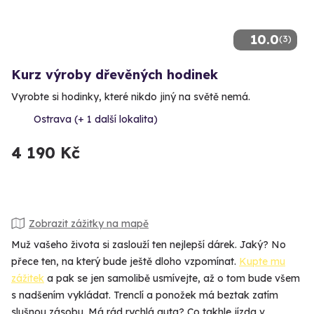
10.0
(3)
Kurz výroby dřevěných hodinek
Vyrobte si hodinky, které nikdo jiný na světě nemá.
Ostrava (+ 1 další lokalita)
4 190 Kč
Zobrazit zážitky na mapě
Muž vašeho života si zaslouží ten nejlepší dárek. Jaký? No
přece ten, na který bude ještě dloho vzpomínat.
Kupte mu
zážitek
a pak se jen samolibě usmívejte, až o tom bude všem
s nadšením vykládat. Trenclí a ponožek má beztak zatím
slušnou zásobu. Má rád rychlá auta? Co takhle jízda v