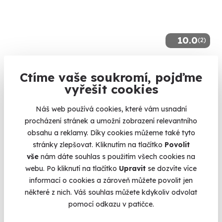
10.0
(2)
Zážitková střelba: Pistole a pušky - 6 zbraní
Ctíme vaše soukromí, pojďme
Čeká vás 60 výstřelů!
vyřešit cookies
Budišov nad Budišovkou (okres Opava)
(+ 28 dalších lokalit)
Náš web používá cookies, které vám usnadní
procházení stránek a umožní zobrazení relevantního
3 599 Kč
obsahu a reklamy. Díky cookies můžeme také tyto
stránky zlepšovat. Kliknutím na tlačítko
Povolit
vše
nám dáte souhlas s použitím všech cookies na
webu. Po kliknutí na tlačítko
Upravit
se dozvíte více
informací o cookies a zároveň můžete povolit jen
některé z nich. Váš souhlas můžete kdykoliv odvolat
pomocí odkazu v patičce.