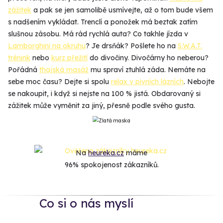
zážitek
a pak se jen samolibě usmívejte, až o tom bude všem
s nadšením vykládat. Trenclí a ponožek má beztak zatím
slušnou zásobu. Má rád rychlá auta? Co takhle jízda v
Lamborghini na okruhu
? Je drsňák? Pošlete ho na
S.W.A.T.
trénink
nebo
kurz přežití
do divočiny. Divočárny ho neberou?
Pořádná
thajská masáž
mu spraví ztuhlá záda. Nemáte na
sebe moc času? Dejte si spolu
relax v pivních lázních
. Nebojte
se nakoupit, i když si nejste na 100 % jistá. Obdarovaný si
zážitek může vyměnit za jiný, přesně podle svého gusta.
Na
heureka.cz
máme
96% spokojenost zákazníků.
Co si o nás myslí