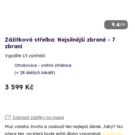
9.4
(4)
Zážitková střelba: Nejsilnější zbraně - 7
zbraní
Vypálíte 13 výstřelů!
Otrokovice - vnitřní střelnice
(+ 28 dalších lokalit)
3 599 Kč
Zobrazit zážitky na mapě
Muž vašeho života si zaslouží ten nejlepší dárek. Jaký? No
přece ten, na který bude ještě dloho vzpomínat.
Kupte mu