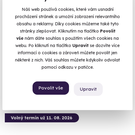
Náš web používá cookies, které vám usnadní
procházení stránek a umožní zobrazení relevantního
obsahu a reklamy. Díky cookies můžeme také tyto
9.5
(5)
stránky zlepšovat. Kliknutím na tlačítko
Povolit
vše
nám dáte souhlas s použitím všech cookies na
Zážitková střelba: Dlouhé zbraně - 6 zbraní
webu. Po kliknutí na tlačítko
Upravit
se dozvíte více
informací o cookies a zároveň můžete povolit jen
Z každé zbraně si zastřílíte pětkrát - celkem 30 výstřelů.
některé z nich. Váš souhlas můžete kdykoliv odvolat
Otrokovice - vnitřní střelnice
pomocí odkazu v patičce.
(+ 28 dalších lokalit)
1 899 Kč
Povolit vše
Upravit
Volný termín už 11. 08. 2026