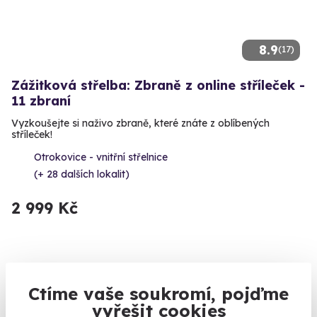
8.9
(17)
Zážitková střelba: Zbraně z online stříleček -
11 zbraní
Vyzkoušejte si naživo zbraně, které znáte z oblíbených
stříleček!
Otrokovice - vnitřní střelnice
(+ 28 dalších lokalit)
2 999 Kč
Volný termín už 11. 08. 2026
Ctíme vaše soukromí, pojďme
vyřešit cookies