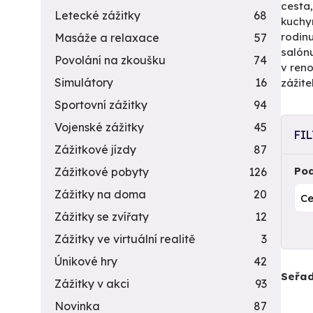
cesta,
Letecké zážitky
68
kuchyn
rodinu
Masáže a relaxace
57
salón
Povolání na zkoušku
74
v reno
Simulátory
16
zážite
Sportovní zážitky
94
Vojenské zážitky
45
FI
Zážitkové jízdy
87
Pod
Zážitkové pobyty
126
Zážitky na doma
20
Zážitky se zvířaty
12
Zážitky ve virtuální realitě
3
Únikové hry
42
Seřad
Zážitky v akci
93
Novinka
87