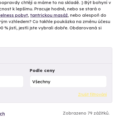
doopravdy chtějí a máme to na skladě. :) Být bohyní v
cnost k lepšímu. Pracuje hodně, nebo se stará o
elness pobyt
,
tantrickou masáž
, nebo alespoň do
 svým vzhledem? Co takhle poukázka na změnu účesu
% jistí, jestli jste vybrali dobře. Obdarovaná si
Podle ceny
Zrušit filtrování
Zobrazeno 79 zážitků.
ích