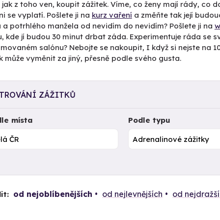
 jak z toho ven, koupit zážitek. Víme, co ženy mají rády, co 
i se vyplatí. Pošlete ji na
kurz vaření
a změňte tak její budou
 a potrhlého manžela od nevidím do nevidím? Pošlete ji na
w
u, kde jí budou 30 minut drbat záda. Experimentuje ráda se
movaném salónu? Nebojte se nakoupit, I když si nejste na 100 
k může vyměnit za jiný, přesně podle svého gusta.
LTROVÁNÍ ZÁŽITKŮ
le místa
Podle typu
od nejoblíbenějších
od nejlevnějších
od nejdražš
it: