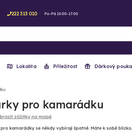
222 313 010
Po–Pá 10:00–17:00
Lokalita
Příležitost
Dárkový pouka
dku
rky pro kamarádku
brazit zážitky na mapě
pro kamarádky se někdy vybírají špatně. Máte k sobě blízko, 