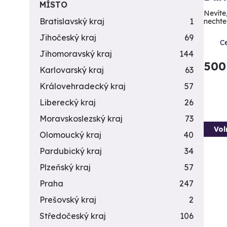
MÍSTO
Nevíte
Bratislavský kraj
1
nechte
Jihočeský kraj
69
C
Jihomoravský kraj
144
500
Karlovarský kraj
63
Královehradecký kraj
57
Liberecký kraj
26
Moravskoslezský kraj
73
Vol
Olomoucký kraj
40
Pardubický kraj
34
Plzeňský kraj
57
Praha
247
Prešovský kraj
2
Středočeský kraj
106