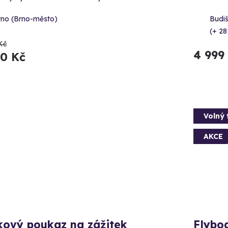
rno (Brno-město)
Budi
(+ 28
Kč
4 999
90 Kč
Volný 
AKCE
kový poukaz na zážitek
Flybo