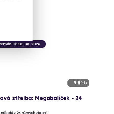
 Kč
termín už 10. 08. 2026
9.8
(48)
ová střelba: Megabalíček - 24
 nábojů z 24 různých zbraní!