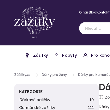
O nás
Blog
Kontakt
Zážitky
Pobyty
Pro koho
Zážitky.cz
Dárky pro ženy
Dárky pro kamará
Dá
KATEGORIE
Zo
Dárkové balíčky
10
Dárky 
Gurmánské zážitky
111