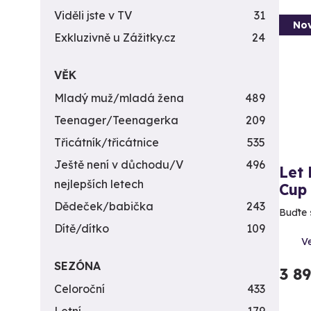
Viděli jste v TV
31
Nov
Exkluzivně u Zážitky.cz
24
VĚK
Mladý muž/mladá žena
489
Teenager/Teenagerka
209
Třicátník/třicátnice
535
Ještě není v důchodu/V
496
Let
nejlepších letech
Cup
Dědeček/babička
243
Buďte 
Dítě/dítko
109
V
SEZÓNA
3 8
Celoroční
433