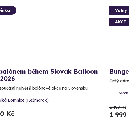
inka
Volný 
AKCE
 balónem během Slovak Balloon
Bunge
 2026
Čistý adr
součástí největší balónové akce na Slovensku.
Most
elká Lomnice (Kežmarok)
2 490 Kč
90 Kč
1 999