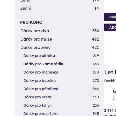
Letní
179
Zimní
14
Vol
PRO KOHO
AK
Dárky pro dva
336
Dárky pro muže
492
Dárky pro ženy
421
Dárky pro učitelku
219
Dárky pro kamarádku
335
Let
Dárky pro maminku
300
Dárky pro babičku
172
Dechbe
Dárky pro přítelkyni
344
B
Dárky pro sestru
330
(+
Dárky pro tchýni
233
3 490 
Dárky pro manželku
343