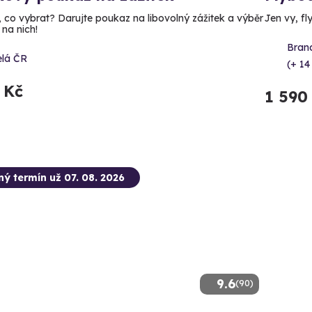
, co vybrat? Darujte poukaz na libovolný zážitek a výběr
Jen vy, fl
 na nich!
Bran
elá ČR
(+ 14
 Kč
1 590
ný termín už 07. 08. 2026
9.6
(90)