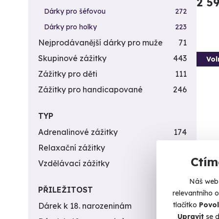
2 5
Dárky pro šéfovou
272
Dárky pro holky
223
Nejprodávanější dárky pro muže
71
Skupinové zážitky
443
Vol
Zážitky pro děti
111
Zážitky pro handicapované
246
TYP
Adrenalinové zážitky
174
Relaxační zážitky
162
Ctím
Záži
Vzdělávací zážitky
151
10 z
Náš web 
PŘILEŽITOST
Vystříl
relevantního 
tlačítko
Povol
Dárek k 18. narozeninám
256
B
Upravit
se d