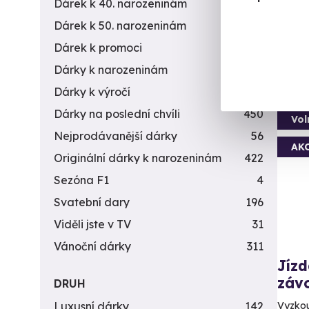
Dárek k 40. narozeninám
453
(+
Dárek k 50. narozeninám
378
1 9
Dárek k promoci
245
Dárky k narozeninám
551
Dárky k výročí
294
Dárky na poslední chvíli
450
Vol
Nejprodávanější dárky
56
AK
Originální dárky k narozeninám
422
Sezóna F1
4
Svatební dary
196
Viděli jste v TV
31
Vánoční dárky
311
Jíz
záv
DRUH
Luxusní dárky
142
Vyzkou