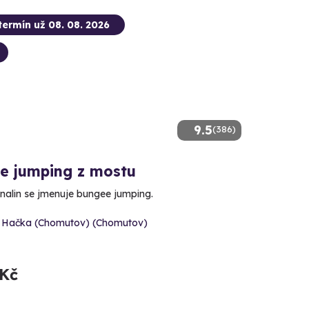
termín už 08. 08. 2026
9.5
(386)
e jumping z mostu
enalin se jmenuje bungee jumping.
 Hačka (Chomutov) (Chomutov)
 Kč