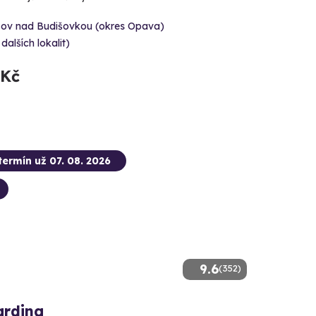
šov nad Budišovkou (okres Opava)
 dalších lokalit)
 Kč
termín už 07. 08. 2026
9.6
(352)
arding