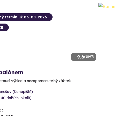
ný termín už 06. 08. 2026
CE
9.6
(1897)
 balónem
roucí výhled a nezapomenutelný zážitek
enešov (Konopiště)
 40 dalších lokalit)
Kč