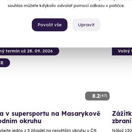
1 990
 28 dalších lokalit)
souhlas můžete kdykoliv odvolat pomocí odkazu v patičce.
99 Kč
Povolit vše
Upravit
ný termín už 28. 09. 2026
Volný 
CE
8.2
(47)
da v supersportu na Masarykově
Zážitk
odním okruhu
zbraní
šejte jedno z 5 žihadel na největším okruhu v ČR.
Nálož 130