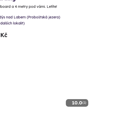
yboard a 4 metry pod vámi. Letíte!
dýs nad Labem (Proboštská jezera)
 dalších lokalit)
 Kč
10.0
(1)