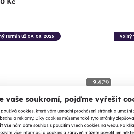
90 Kč
ný termín už 09. 08. 2026
Volný 
9.4
(74)
e vaše soukromí, pojďme vyřešit co
tková střelba: Speciální jednotky -
Větrný
braní
Volný pád 
používá cookies, které vám usnadní procházení stránek a umožní 
ejte 80 nábojů jako člen elitní jednotky URNA.
obsahu a reklamy. Díky cookies můžeme také tyto stránky zlepšovat
Prah
it vše
nám dáte souhlas s použitím všech cookies na webu. Po kliknu
udišov nad Budišovkou (okres Opava)
ozvíte více informací o cookies a zároveň můžete povolit jen někter