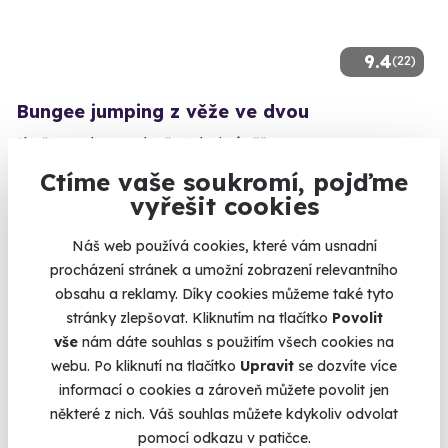
9.4
(22)
Bungee jumping z věže ve dvou
Skočte ve dvou na laně z televizní věže.
Harrachov (Semily)
Ctíme vaše soukromí, pojďme
vyřešit cookies
5 890 Kč
Náš web používá cookies, které vám usnadní
procházení stránek a umožní zobrazení relevantního
obsahu a reklamy. Díky cookies můžeme také tyto
stránky zlepšovat. Kliknutím na tlačítko
Povolit
Zobrazit zážitky na mapě
vše
nám dáte souhlas s použitím všech cookies na
Dárky pro kamarádky se někdy vybírají špatně. Máte k sobě
webu. Po kliknutí na tlačítko
Upravit
se dozvíte více
blízko, a tak se od vás čeká, že to neodbydete. Nejfikanější
informací o cookies a zároveň můžete povolit jen
cesta, jak z toho ven, koupit zážitek. Víme, co ženy mají rády,
některé z nich. Váš souhlas můžete kdykoliv odvolat
co doopravdy chtějí a máme to na skladě. :) Být bohyní v
pomocí odkazu v patičce.