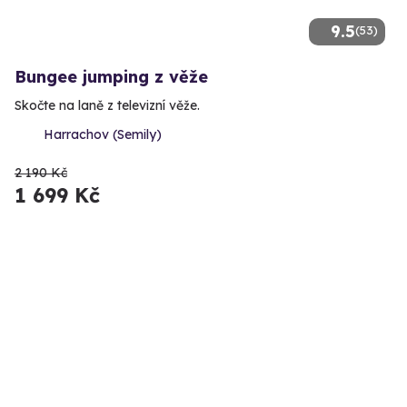
9.5
(53)
Bungee jumping z věže
Skočte na laně z televizní věže.
Harrachov (Semily)
2 190 Kč
1 699 Kč