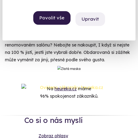
kuchyni se vyplatí. Pošlete ji na
kurz vaření
a změňte tak její
budoucnost k lepšímu. Pracuje hodně, nebo se stará o rodinu
a potrhlého manžela od nevidím do nevidím? Pošlete ji na
Povolit vše
Upravit
welness pobyt
,
tantrickou masáž
, nebo alespoň do salónu,
kde jí budou 30 minut drbat záda. Experimentuje ráda se
svým vzhledem? Co takhle poukázka na změnu účesu v
renomovaném salónu? Nebojte se nakoupit, I když si nejste
na 100 % jistí, jestli jste vybrali dobře. Obdarovaná si zážitek
může vyměnit za jiný, přesně podle svého gusta.
Na
heureka.cz
máme
96% spokojenost zákazníků.
Co si o nás myslí
Zobraz ohlasy